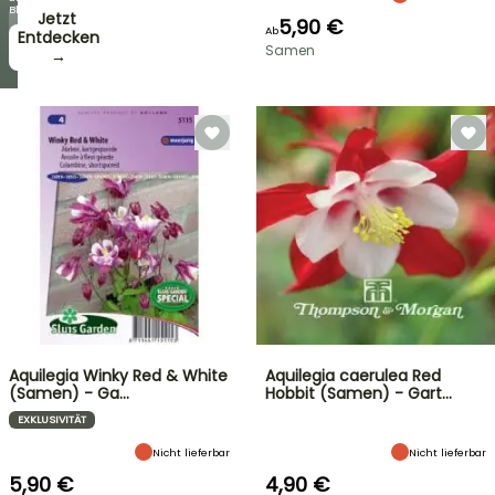
Blüten!
Jetzt
5,90 €
Ab
zugreifen!
Entdecken
Samen
→
→
Aquilegia Winky Red & White
Aquilegia caerulea Red
(Samen) - Ga…
Hobbit (Samen) - Gart…
EXKLUSIVITÄT
Nicht lieferbar
Nicht lieferbar
5,90 €
4,90 €