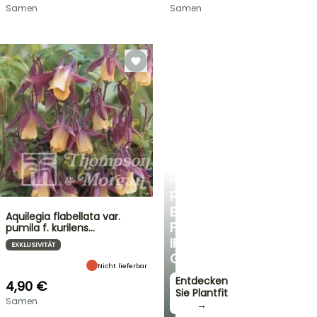
Samen
Samen
PLANTFIT
PERSÖNLICHE
BERATUNG
Aquilegia flabellata var.
FÜR
pumila f. kurilens…
IHREN
EXKLUSIVITÄT
GARTEN
Nicht lieferbar
Entdecken
4,90 €
Sie Plantfit
Samen
→