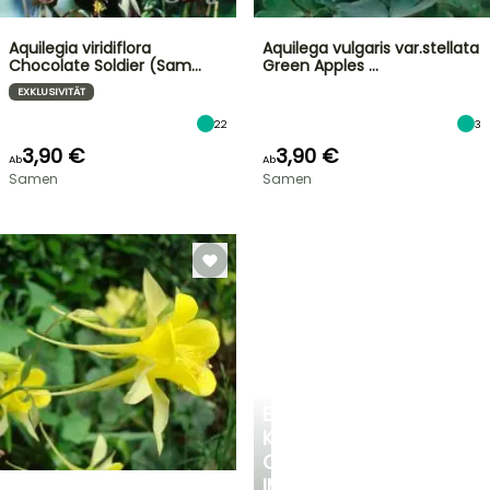
Aquilegia viridiflora
Aquilega vulgaris var.stellata
Chocolate Soldier (Sam…
Green Apples …
EXKLUSIVITÄT
22
3
3,90 €
3,90 €
Ab
Ab
Samen
Samen
EINE
KÜHLE
OASE
IM