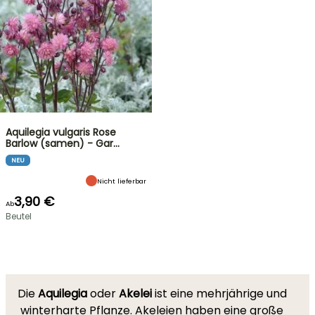
Aquilegia vulgaris Rose
Barlow (samen) - Gar…
NEU
Nicht lieferbar
3,90 €
Ab
Beutel
Die
Aquilegia
oder
Akelei
ist eine mehrjährige und
winterharte Pflanze. Akeleien haben eine große