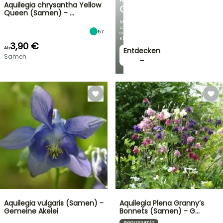
Aquilegia chrysantha Yellow
GARTEN
Queen (Samen) - …
Mit
unseren
57
schönsten
Kletterpflanzen!
3,90 €
Ab
Entdecken
Samen
→
Aquilegia vulgaris (Samen) -
Aquilegia Plena Granny’s
Gemeine Akelei
Bonnets (Samen) - G…
EXKLUSIVITÄT