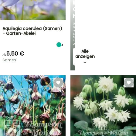
IRIS
GERMANICA
NEUHEITEN
Über
60
Aquilegia caerulea (Samen)
neue
- Garten-Akelei
Sorten
für
Ihren
Garten!
4
Alle
5,50 €
Ab
anzeigen
Samen
→