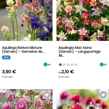
Aquilega Barlow Mixture
Aquilegia Mac Kana
(Samen) - Gemeine Ak…
(Samen) - Langspornige
Ak…
NEU
48
85
3,90 €
2,10 €
Ab
Samen
Samen