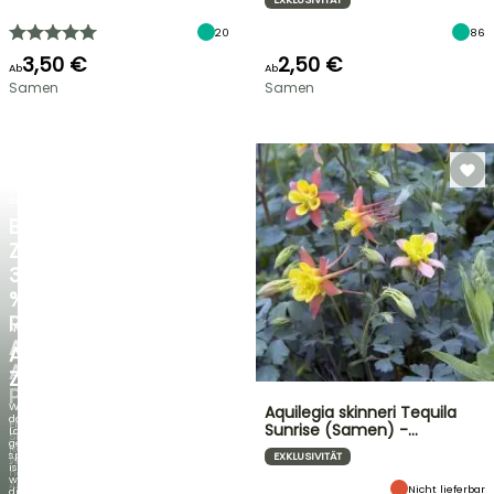
20
86
3,50 €
2,50 €
Ab
Ab
Samen
Samen
BLITZANGEBOT
BIS
ZU
30
%
RABATT
NEU
AUF
AGAPANTHUS
AUSGEWÄHLTE
ZAMBEZI
PFLANZEN!
Wenn
Aquilegia skinneri Tequila
das
Entdecken
Sunrise (Samen) -…
Laub
Sie
genauso
jede
spektakulär
EXKLUSIVITÄT
Woche
ist
neue
wie
Angebote
Nicht lieferbar
die