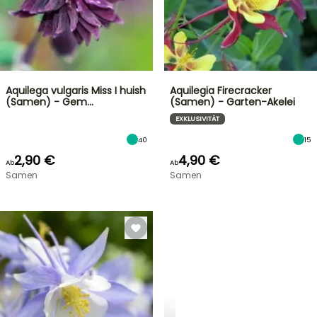
Aquilega vulgaris Miss I huish
Aquilegia Firecracker
(Samen) - Gem…
(Samen) - Garten-Akelei
EXKLUSIVITÄT
40
15
2,90 €
4,90 €
Ab
Ab
Samen
Samen
FRÜHLINGSZWIEBELN