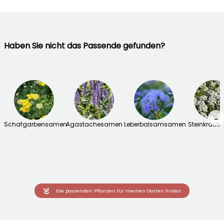
Haben Sie nicht das Passende gefunden?
→
Schafgarbensamen
Agastachesamen
Leberbalsamsamen
Steinkraut
Die passenden Pflanzen für meinen Garten finden