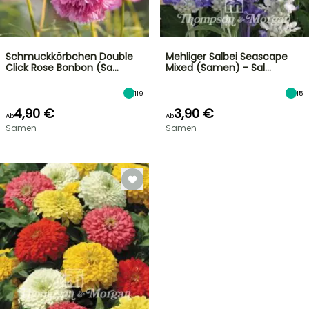
Schmuckkörbchen Double
Mehliger Salbei Seascape
Click Rose Bonbon (Sa…
Mixed (Samen) - Sal…
119
15
4,90 €
3,90 €
Ab
Ab
Samen
Samen