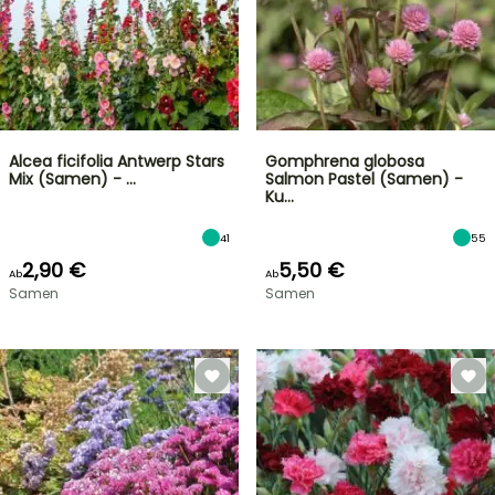
Alcea ficifolia Antwerp Stars
Gomphrena globosa
Mix (Samen) - …
Salmon Pastel (Samen) -
Ku…
41
55
2,90 €
5,50 €
Ab
Ab
Samen
Samen