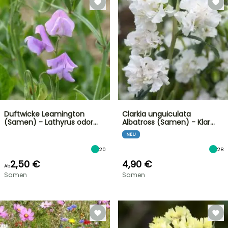
Duftwicke Leamington
Clarkia unguiculata
(Samen) - Lathyrus odor…
Albatross (Samen) - Klar…
NEU
20
28
2,50 €
4,90 €
Ab
Samen
Samen