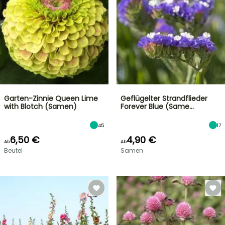
Garten-Zinnie Queen Lime
Geflügelter Strandflieder
with Blotch (Samen)
Forever Blue (Same…
45
17
6,50 €
4,90 €
Ab
Ab
Beutel
Samen