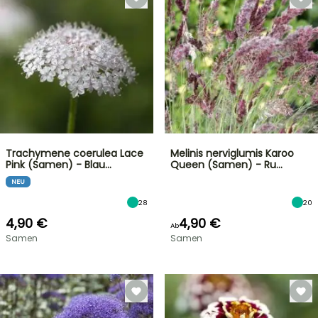
Trachymene coerulea Lace
Melinis nerviglumis Karoo
Pink (Samen) - Blau…
Queen (Samen) - Ru…
NEU
28
20
4,90 €
4,90 €
Ab
Samen
Samen