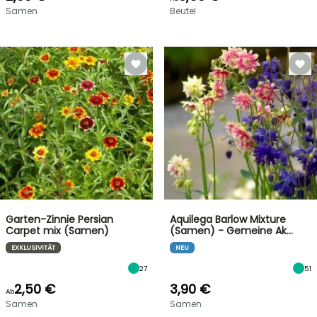
Samen
Beutel
Garten-Zinnie Persian
Aquilega Barlow Mixture
Carpet mix (Samen)
(Samen) - Gemeine Ak…
EXKLUSIVITÄT
NEU
27
51
2,50 €
3,90 €
Ab
Samen
Samen