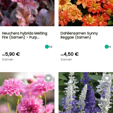
Heuchera hybrida Melting
Dahliensamen Sunny
Fire (Samen) - Purp…
Reggae (Samen)
56
13
5,90 €
4,50 €
Ab
Ab
Samen
Samen