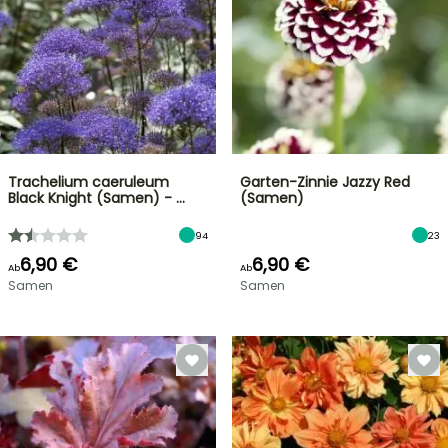
Trachelium caeruleum
Garten-Zinnie Jazzy Red
Black Knight (Samen) - …
(Samen)
94
23
6,90 €
6,90 €
Ab
Ab
Samen
Samen