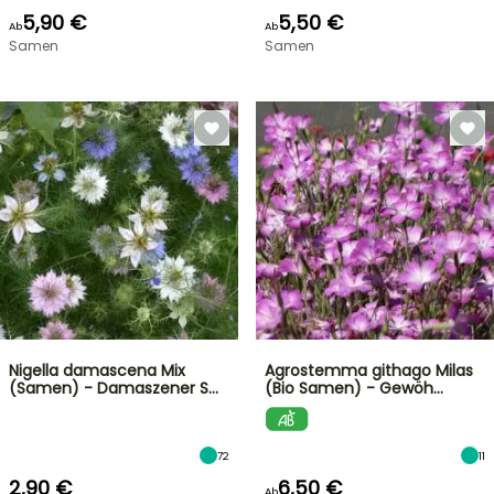
5,90 €
5,50 €
Ab
Ab
Samen
Samen
Nigella damascena Mix
Agrostemma githago Milas
(Samen) - Damaszener S…
(Bio Samen) - Gewöh…
72
11
2,90 €
6,50 €
Ab