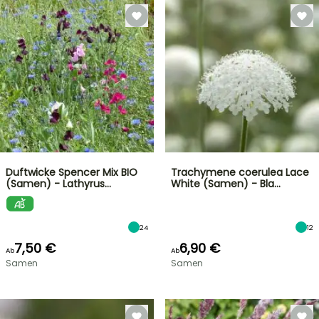
Duftwicke Spencer Mix BIO
Trachymene coerulea Lace
(Samen) - Lathyrus…
White (Samen) - Bla…
24
12
7,50 €
6,90 €
Ab
Ab
Samen
Samen