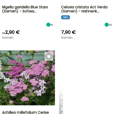
Nigella garidella Blue Stars
Celosia cristata Act Verda
(Samen) - Schwa…
(Samen) - Hahnenk…
NEU
19
20
2,90 €
7,90 €
Ab
Samen
Samen
EINE
KÜHLE
OASE
IM
Achillea millefolium Cerise