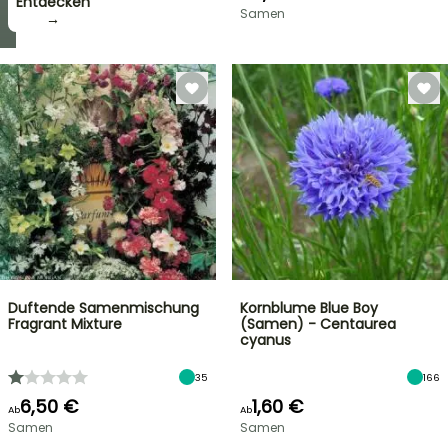
zugreifen!
Entdecken
Samen
→
→
Duftende Samenmischung
Kornblume Blue Boy
Fragrant Mixture
(Samen) - Centaurea
cyanus
35
166
6,50 €
1,60 €
Ab
Ab
Samen
Samen