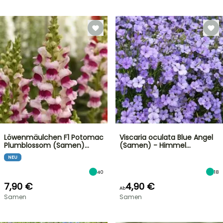
Löwenmäulchen F1 Potomac
Viscaria oculata Blue Angel
Plumblossom (Samen)…
(Samen) - Himmel…
NEU
40
18
7,90 €
4,90 €
Ab
Samen
Samen