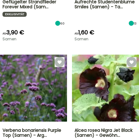
Geflügelter Strandflieder
Aufrechte Studentenblume
Forever Mixed (Sam…
Smiles (Samen) - Ta…
EXKLUSIVITÄT
60
13
3,90 €
1,60 €
Ab
Ab
Samen
Samen
Verbena bonariensis Purple
Alcea rosea Nigra Jet Black
Top (Samen) - Arg…
(Samen) - Gewöhn…