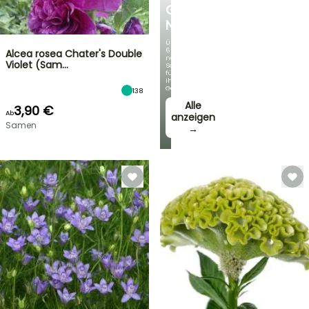
GERMANICA
NEUHEITEN
Über
60
Alcea rosea Chater's Double
neue
Violet (Sam…
Sorten
für
Ihren
Garten!
138
Alle
3,90 €
Ab
anzeigen
Samen
→