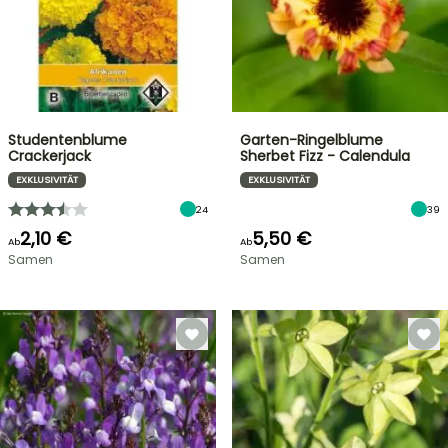
Studentenblume
Garten-Ringelblume
Crackerjack
Sherbet Fizz - Calendula
EXKLUSIVITÄT
EXKLUSIVITÄT
24
39
2,10 €
5,50 €
Ab
Ab
Samen
Samen