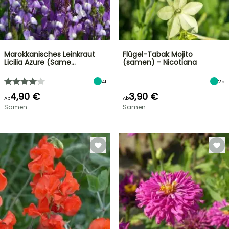
Marokkanisches Leinkraut
Flügel-Tabak Mojito
Licilia Azure (Same…
(samen) - Nicotiana
41
25
4,90 €
3,90 €
Ab
Ab
Samen
Samen