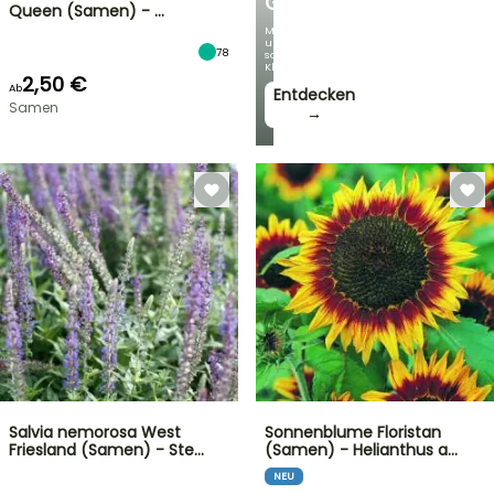
GARTEN
Queen (Samen) - …
Mit
unseren
78
schönsten
Kletterpflanzen!
2,50 €
Ab
Entdecken
Samen
→
Salvia nemorosa West
Sonnenblume Floristan
Friesland (Samen) - Ste…
(Samen) - Helianthus a…
NEU