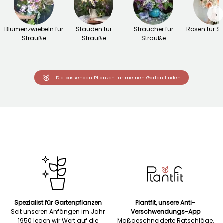
→
Blumenzwiebeln für
Stauden für
Sträucher für
Rosen für S
Sträuße
Sträuße
Sträuße
Die passenden Pflanzen für meinen Garten finden
Spezialist für Gartenpflanzen
Plantfit, unsere Anti-
Seit unseren Anfängen im Jahr
Verschwendungs-App
1950 legen wir Wert auf die
Maßgeschneiderte Ratschläge,