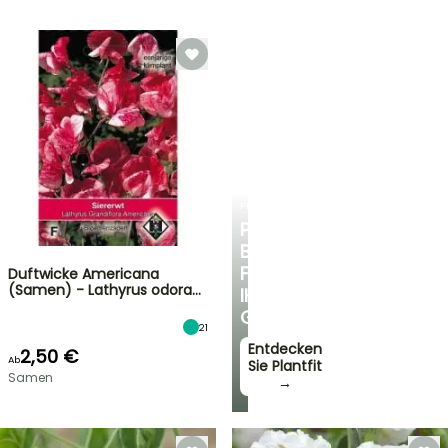
PLANTFIT
PERSÖNLICHE
BERATUNG
FÜR
Duftwicke Americana
(Samen) - Lathyrus odora…
IHREN
GARTEN
21
Entdecken
2,50 €
Ab
Sie Plantfit
Samen
→