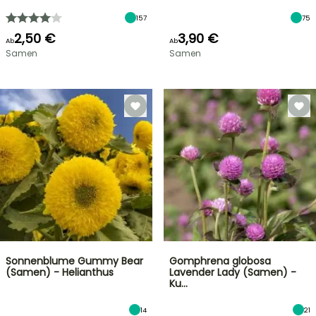
157
75
2,50 €
3,90 €
Ab
Ab
Samen
Samen
Sonnenblume Gummy Bear
Gomphrena globosa
(Samen) - Helianthus
Lavender Lady (Samen) -
Ku…
14
21