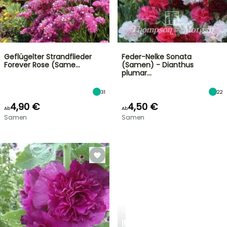
Geflügelter Strandflieder
Feder-Nelke Sonata
Forever Rose (Same…
(Samen) - Dianthus
plumar…
31
22
4,90 €
4,50 €
Ab
Ab
Samen
Samen
FRÜHLINGSZWIEBELN
IRIS