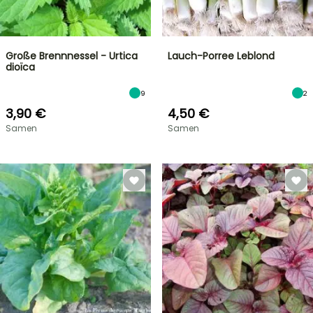
Große Brennnessel - Urtica
Lauch-Porree Leblond
dioïca
9
2
3,90 €
4,50 €
Samen
Samen