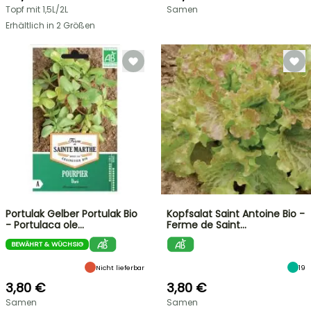
Topf mit 1,5L/2L
Samen
Erhältlich in 2 Größen
Portulak Gelber Portulak Bio
Kopfsalat Saint Antoine Bio -
- Portulaca ole…
Ferme de Saint…
BEWÄHRT & WÜCHSIG
Nicht lieferbar
19
3,80 €
3,80 €
Samen
Samen