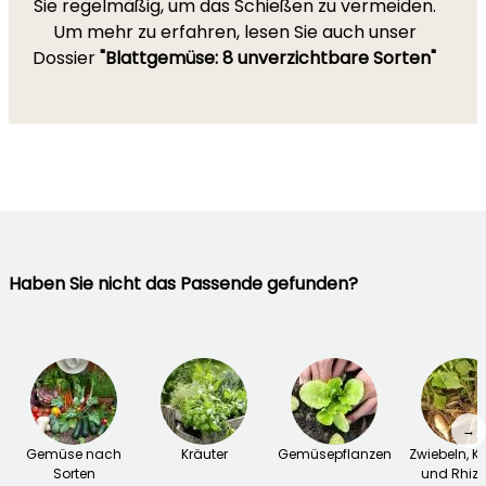
Sie regelmäßig, um das Schießen zu vermeiden.
Um mehr zu erfahren, lesen Sie auch unser
Dossier
"Blattgemüse: 8 unverzichtbare Sorten"
Haben Sie nicht das Passende gefunden?
→
Gemüse nach
Kräuter
Gemüsepflanzen
Zwiebeln, K
Sorten
und Rhiz