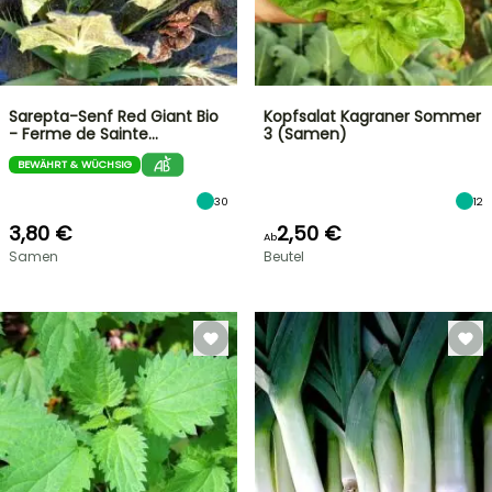
Sarepta-Senf Red Giant Bio
Kopfsalat Kagraner Sommer
- Ferme de Sainte…
3 (Samen)
BEWÄHRT & WÜCHSIG
30
12
3,80 €
2,50 €
Ab
Samen
Beutel