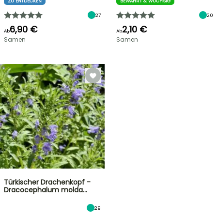
ZU ENTDECKEN
BEWÄHRT & WÜCHSIG
27
20
6,90 €
2,10 €
Ab
Ab
Samen
Samen
Türkischer Drachenkopf -
Dracocephalum molda…
29