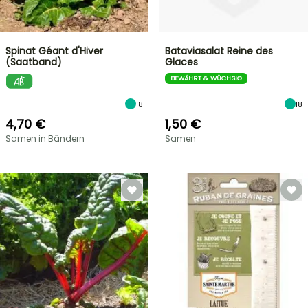
Spinat Géant d'Hiver
Bataviasalat Reine des
(Saatband)
Glaces
BEWÄHRT & WÜCHSIG
18
18
4,70 €
1,50 €
Samen in Bändern
Samen