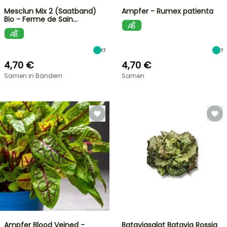
Mesclun Mix 2 (Saatband)
Ampfer - Rumex patienta
Bio - Ferme de Sain…
17
7
4,70 €
4,70 €
Samen in Bändern
Samen
Ampfer Blood Veined -
Bataviasalat Batavia Rossia