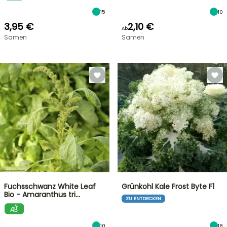
15
10
3,95 €
2,10 €
Ab
Samen
Samen
Fuchsschwanz White Leaf
Grünkohl Kale Frost Byte F1
Bio - Amaranthus tri…
ZU ENTDECKEN
10
18