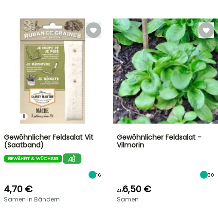
Gewöhnlicher Feldsalat Vit
Gewöhnlicher Feldsalat -
(Saatband)
Vilmorin
BEWÄHRT & WÜCHSIG
16
30
4,70 €
6,50 €
Ab
Samen in Bändern
Samen