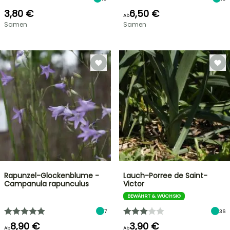
3,80 €
6,50 €
Ab
Samen
Samen
Rapunzel-Glockenblume -
Lauch-Porree de Saint-
Campanula rapunculus
Victor
BEWÄHRT & WÜCHSIG
7
36
8,90 €
3,90 €
Ab
Ab