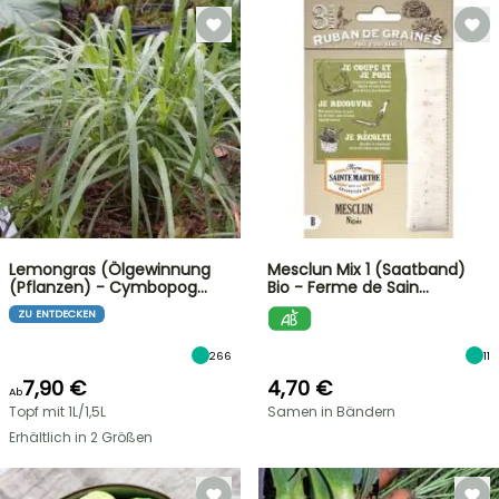
Lemongras (Ölgewinnung
Mesclun Mix 1 (Saatband)
(Pflanzen) - Cymbopog…
Bio - Ferme de Sain…
ZU ENTDECKEN
266
11
7,90 €
4,70 €
Ab
Topf mit 1L/1,5L
Samen in Bändern
Erhältlich in 2 Größen