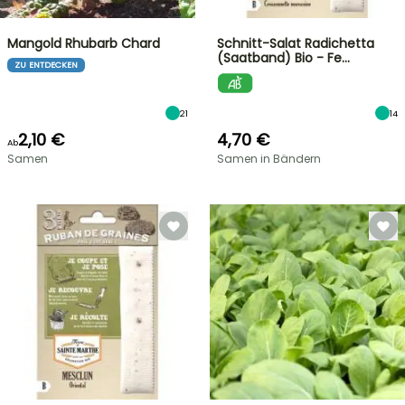
Mangold Rhubarb Chard
Schnitt-Salat Radichetta
(Saatband) Bio - Fe…
ZU ENTDECKEN
21
14
2,10 €
4,70 €
Ab
Samen
Samen in Bändern