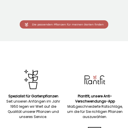
Die passenden Pflanzen für meinen Garten finden
Spezialist für Gartenpflanzen
Plantfit, unsere Anti-
Seit unseren Anfängen im Jahr
Verschwendungs-App
1950 legen wir Wert auf die
Maßgeschneiderte Ratschläge,
Qualität unserer Pflanzen und
um die für Sie richtigen Pflanzen
unseres Service.
auszuwählen.