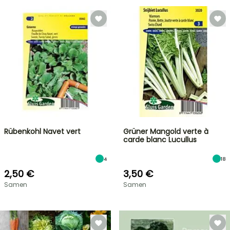
Rübenkohl Navet vert
Grüner Mangold verte à
carde blanc Lucullus
4
18
2,50 €
3,50 €
Samen
Samen