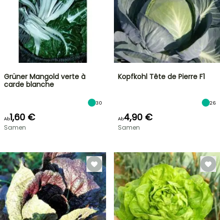
Grüner Mangold verte à
Kopfkohl Tête de Pierre F1
carde blanche
30
26
1,60 €
4,90 €
Ab
Ab
Samen
Samen