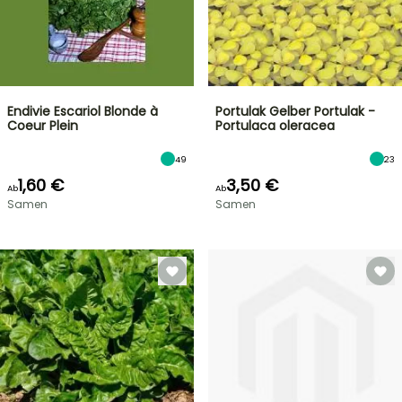
Endivie Escariol Blonde à
Portulak Gelber Portulak -
Coeur Plein
Portulaca oleracea
49
23
1,60 €
3,50 €
Ab
Ab
Samen
Samen