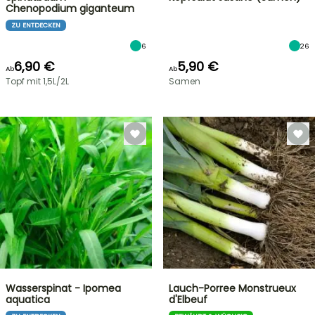
Chenopodium giganteum
ZU ENTDECKEN
6
26
6,90 €
5,90 €
Ab
Ab
Topf mit 1,5L/2L
Samen
Wasserspinat - Ipomea
Lauch-Porree Monstrueux
aquatica
d'Elbeuf