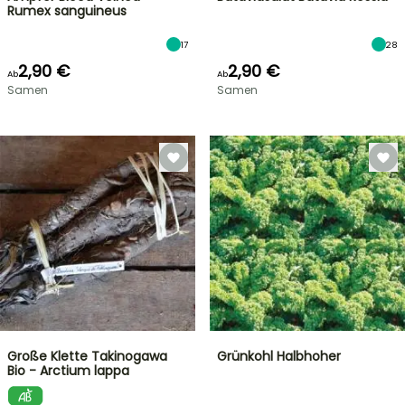
Rumex sanguineus
17
28
2,90 €
2,90 €
Ab
Ab
Samen
Samen
Große Klette Takinogawa
Grünkohl Halbhoher
Bio - Arctium lappa