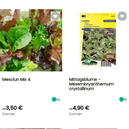
Mesclun Mix 4
Mittagsblume -
Mesembryanthemum
crystallinum
24
19
3,50 €
4,90 €
Ab
Ab
Samen
Samen