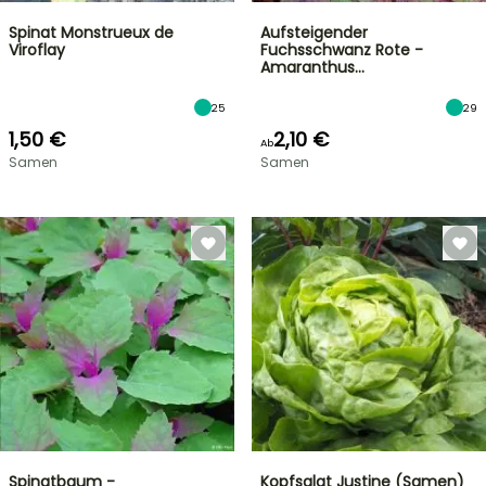
Spinat Monstrueux de
Aufsteigender
Viroflay
Fuchsschwanz Rote -
Amaranthus…
25
29
1,50 €
2,10 €
Ab
Samen
Samen
Spinatbaum -
Kopfsalat Justine (Samen)