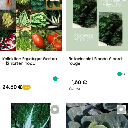
Kollektion Ergiebiger Garten
Bataviasalat Blonde à bord
- 12 Sorten hoc…
rouge
29
4
1,60 €
Ab
24,50 €
-41%
Samen