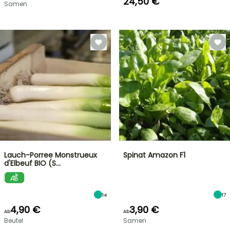
24,50 €
Samen
Lauch-Porree Monstrueux
Spinat Amazon F1
d'Elbeuf BIO (S…
14
17
4,90 €
3,90 €
Ab
Ab
Beutel
Samen