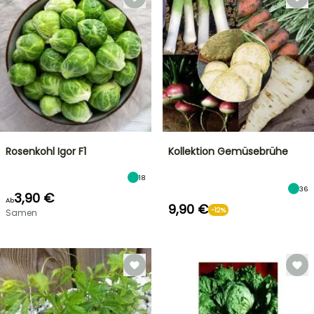
Rosenkohl Igor F1
Kollektion Gemüsebrühe
18
36
3,90 €
Ab
9,90 €
-12%
Samen