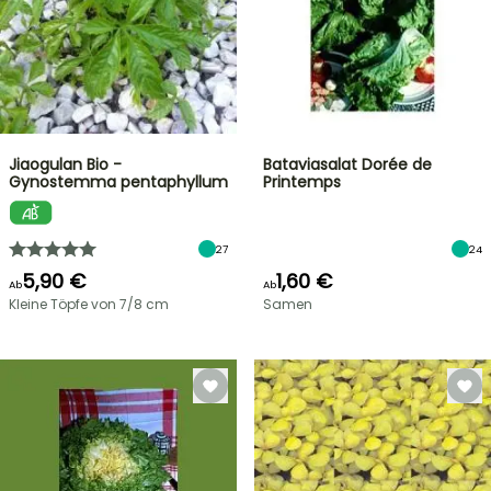
Jiaogulan Bio -
Bataviasalat Dorée de
Gynostemma pentaphyllum
Printemps
27
24
5,90 €
1,60 €
Ab
Ab
Kleine Töpfe von 7/8 cm
Samen