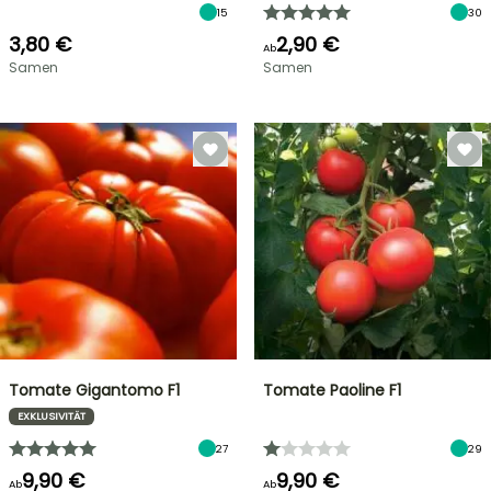
15
30
3,80 €
2,90 €
Ab
Samen
Samen
Tomate Gigantomo F1
Tomate Paoline F1
EXKLUSIVITÄT
27
29
9,90 €
9,90 €
Ab
Ab