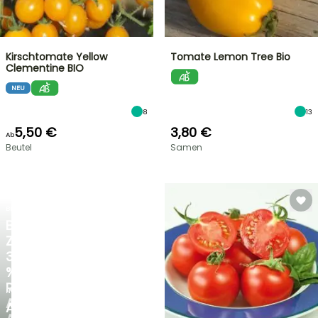
Kirschtomate Yellow
Tomate Lemon Tree Bio
Clementine BIO
NEU
8
13
5,50 €
3,80 €
Ab
Beutel
Samen
BLITZANGEBOT
BIS
ZU
30
%
RABATT
NEU
AUF
AGAPANTHUS