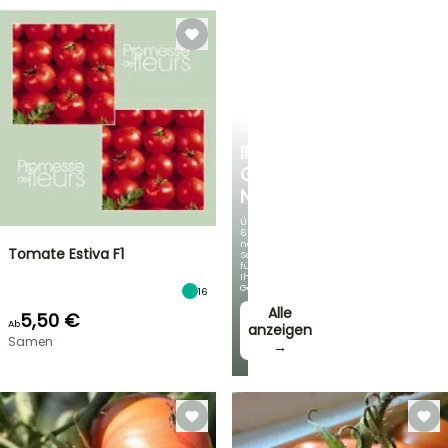
FRÜHLINGSZWIEBELN
IRIS
GERMANICA
NEUHEITEN
Über
60
neue
Tomate Estiva F1
Sorten
für
Ihren
Garten!
16
Alle
5,50 €
Ab
anzeigen
Samen
→