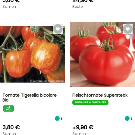
3,80 €
4,90 €
Ab
Samen
Beutel
Tomate Tigerella bicolore
Fleischtomate Supersteak
Bio
BEWÄHRT & WÜCHSIG
18
18
3,80 €
9,90 €
Ab
Samen
Samen