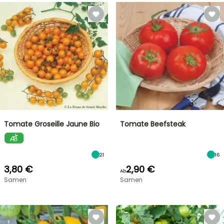
Tomate Groseille Jaune Bio
Tomate Beefsteak
21
16
3,80 €
2,90 €
Ab
Samen
Samen