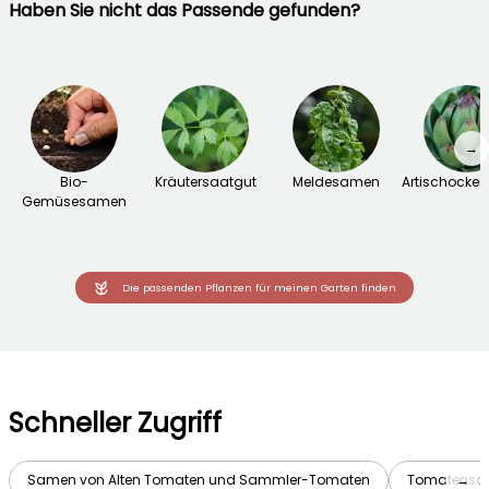
Haben Sie nicht das Passende gefunden?
→
Bio-
Kräutersaatgut
Meldesamen
Artischocke
Gemüsesamen
Die passenden Pflanzen für meinen Garten finden
Schneller Zugriff
Samen von Alten Tomaten und Sammler-Tomaten
Tomatensam
→