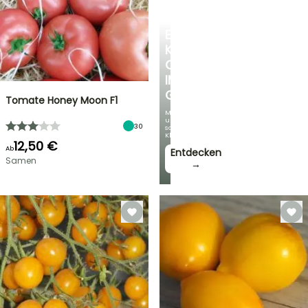
EINE
KÜHLE
OASE
IM
GARTEN
Tomate Honey Moon F1
Mit
unseren
30
schönsten
Kletterpflanzen!
12,50 €
Ab
Entdecken
Samen
→