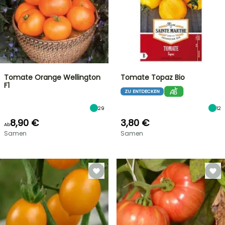
Tomate Orange Wellington
Tomate Topaz Bio
F1
ZU ENTDECKEN
29
12
8,90 €
3,80 €
Ab
Samen
Samen