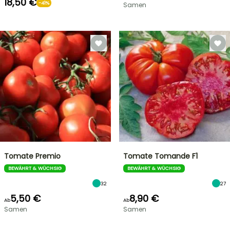
18,50 €
-41%
Samen
Tomate Premio
Tomate Tomande F1
BEWÄHRT & WÜCHSIG
BEWÄHRT & WÜCHSIG
32
27
5,50 €
8,90 €
Ab
Ab
Samen
Samen