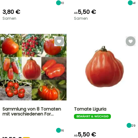
10
41
3,80 €
5,50 €
Ab
Samen
Samen
Sammlung von 8 Tomaten
Tomate Liguria
mit verschiedenen For…
BEWÄHRT & WÜCHSIG
29
16
5,50 €
Ab