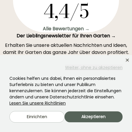
4,4/5
Alle Bewertungen →
Der Lieblingsnewsletter für Ihren Garten →
Erhalten Sie unsere aktuellen Nachrichten und Ideen,
damit Ihr Garten das ganze Jahr über davon profitiert.
Weiter, ohne zu akzeptieren
Cookies helfen uns dabei, Ihnen ein personalisiertes
Registrieren Sie sich →
Surferlebnis zu bieten und unser Publikum
kennenzulernen. Sie können jederzeit die Einstellungen
ändern und unsere Datenschutzrichtlinie einsehen.
Dieses Formular ist durch reCAPTCHA geschützt – es gelten die
Lesen Sie unsere Richtlinien
Datenschutzbestimmungen
und die
Nutzungsbedingungen
.
Einrichten
Akzeptieren