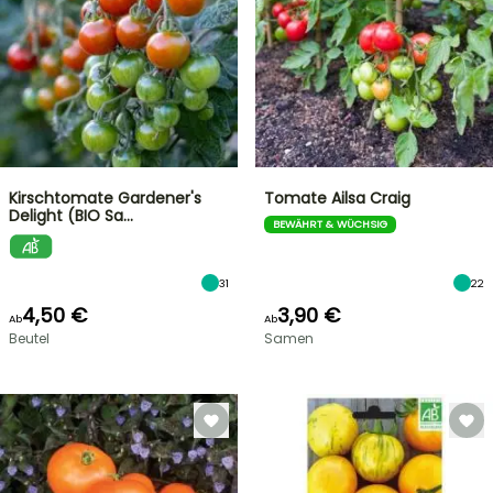
Kirschtomate Gardener's
Tomate Ailsa Craig
Delight (BIO Sa…
BEWÄHRT & WÜCHSIG
31
22
4,50 €
3,90 €
Ab
Ab
Beutel
Samen