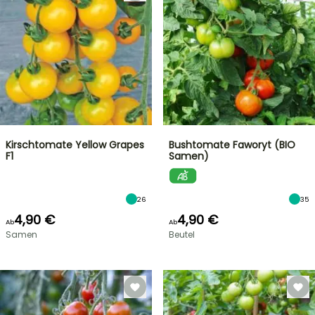
Kirschtomate Yellow Grapes
Bushtomate Faworyt (BIO
F1
Samen)
26
35
4,90 €
4,90 €
Ab
Ab
Samen
Beutel