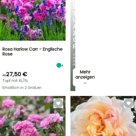
ENTDECKEN
SIE
UNSERE
AUSWAHL
ZU
GÜNSTIGEN
PREISEN
Rosa Harlow Carr - Englische
Rose
Und
sparen
Sie
dabei!
4
Mehr
27,50 €
Ab
anzeigen
Topf mit 4L/5L
→
Erhältlich in 2 Größen