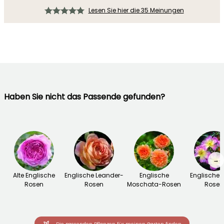
Lesen Sie hier die 35 Meinungen
Haben Sie nicht das Passende gefunden?
→
Alte Englische
Englische Leander-
Englische
Englische 
Rosen
Rosen
Moschata-Rosen
Rosen
Die passenden Pflanzen für meinen Garten finden