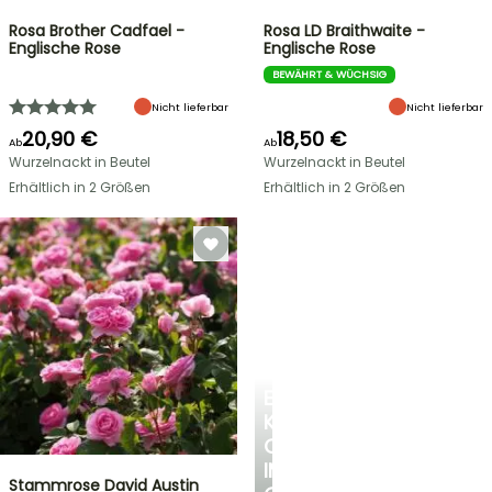
Rosa Brother Cadfael -
Rosa LD Braithwaite -
Englische Rose
Englische Rose
BEWÄHRT & WÜCHSIG
Nicht lieferbar
Nicht lieferbar
20,90 €
18,50 €
Ab
Ab
Wurzelnackt in Beutel
Wurzelnackt in Beutel
Erhältlich in 2 Größen
Erhältlich in 2 Größen
EINE
KÜHLE
OASE
IM
Stammrose David Austin