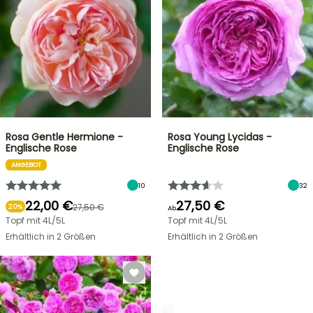
Rosa Gentle Hermione -
Rosa Young Lycidas -
Englische Rose
Englische Rose
ANGEBOT
10
32
22,00 €
27,50 €
27,50 €
20%
Ab
Topf mit 4L/5L
Topf mit 4L/5L
Erhältlich in 2 Größen
Erhältlich in 2 Größen
ROSEN