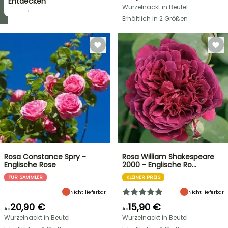
zugreifen!
Entdecken
Wurzelnackt in Beutel
→
→
Erhältlich in 2 Größen
Rosa Constance Spry -
Rosa William Shakespeare
Englische Rose
2000 - Englische Ro…
FÜR SAMMLER
KLEINER PREIS
Nicht lieferbar
Nicht lieferbar
20,90 €
15,90 €
Ab
Ab
Wurzelnackt in Beutel
Wurzelnackt in Beutel