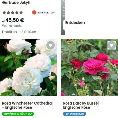
GARTEN
Gertrude Jekyll
Mit
unseren
Nicht lieferbar
schönsten
Kletterpflanzen!
45,50 €
Ab
Entdecken
Wurzelnackt
→
Erhältlich in 2 Größen
Rosa Winchester Cathedral
Rosa Darcey Bussel -
- Englische Rose
Englische Rose
BEWÄHRT & WÜCHSIG
ZU ENTDECKEN