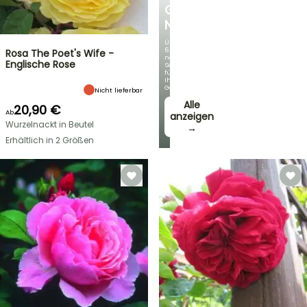
GERMANICA
NEUHEITEN
Über
60
Rosa The Poet's Wife -
neue
Englische Rose
Sorten
für
Ihren
Garten!
Nicht lieferbar
Alle
20,90 €
Ab
anzeigen
Wurzelnackt in Beutel
→
Erhältlich in 2 Größen