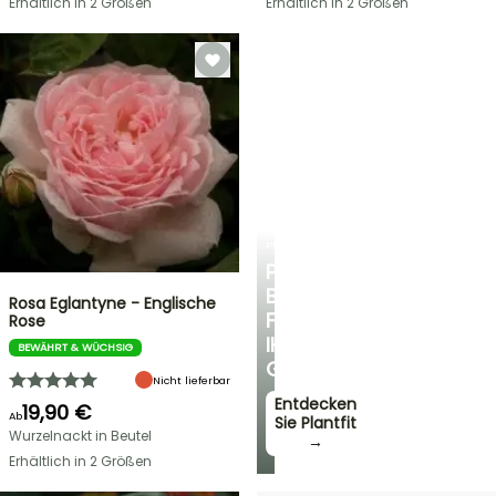
Erhältlich in 2 Größen
Erhältlich in 2 Größen
PLANTFIT
PERSÖNLICHE
BERATUNG
Rosa Eglantyne - Englische
FÜR
Rose
IHREN
BEWÄHRT & WÜCHSIG
GARTEN
Nicht lieferbar
Entdecken
19,90 €
Ab
Sie Plantfit
Wurzelnackt in Beutel
→
Erhältlich in 2 Größen