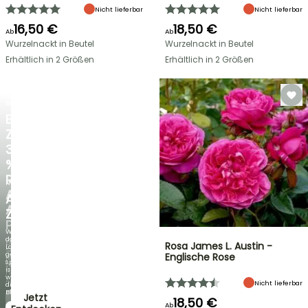
Nicht lieferbar
Nicht lieferbar
16,50 €
18,50 €
Ab
Ab
Wurzelnackt in Beutel
Wurzelnackt in Beutel
Erhältlich in 2 Größen
Erhältlich in 2 Größen
BLITZANGEBOT
BIS
ZU
30
%
RABATT
NEU
AUF
AGAPANTHUS
AUSGEWÄHLTE
ZAMBEZI
PFLANZEN!
Wenn
das
Entdecken
Rosa James L. Austin -
Laub
Sie
genauso
Englische Rose
jede
spektakulär
Woche
ist
neue
wie
Angebote
Nicht lieferbar
die
Blüten!
Jetzt
18,50 €
Ab