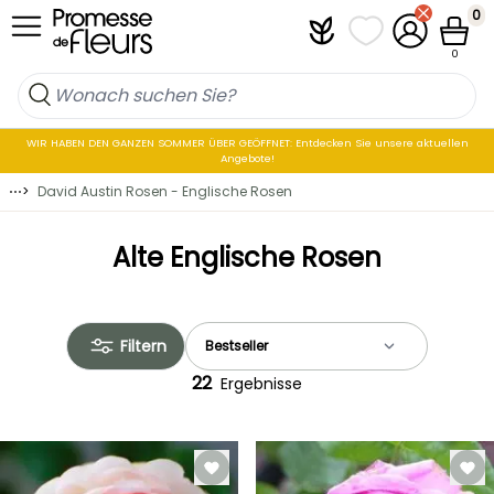
Zum Inhalt springen
0
Plantfit
Meine Favoritenli
Mein Konto
Waren
0
WIR HABEN DEN GANZEN SOMMER ÜBER GEÖFFNET: Entdecken Sie unsere aktuellen
Angebote!
⋯
>
David Austin Rosen - Englische Rosen
Alte Englische Rosen
Filtern
22
Ergebnisse