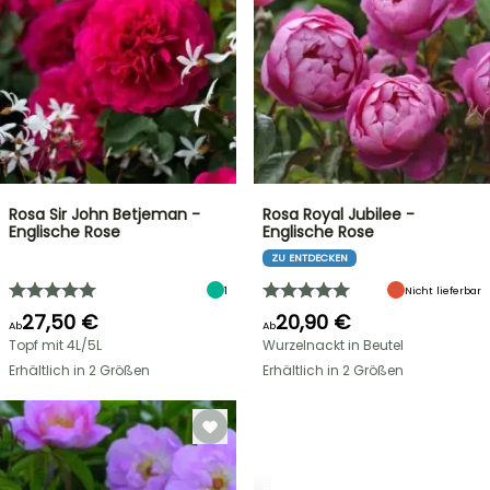
Rosa Sir John Betjeman -
Rosa Royal Jubilee -
Englische Rose
Englische Rose
ZU ENTDECKEN
1
Nicht lieferbar
27,50 €
20,90 €
Ab
Ab
Topf mit 4L/5L
Wurzelnackt in Beutel
Erhältlich in 2 Größen
Erhältlich in 2 Größen
ROSEN