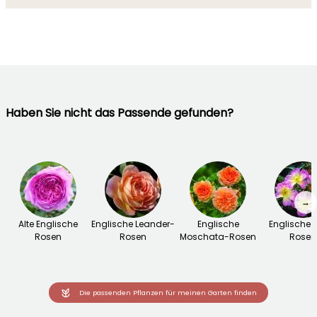
Haben Sie nicht das Passende gefunden?
→
Alte Englische
Englische Leander-
Englische
Englische 
Rosen
Rosen
Moschata-Rosen
Rosen
Die passenden Pflanzen für meinen Garten finden