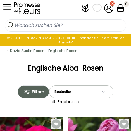
Zum Inhalt springen
0
Plantfit
Meine Favoritenli
Mein Konto
Waren
0
WIR HABEN DEN GANZEN SOMMER ÜBER GEÖFFNET: Entdecken Sie unsere aktuellen
Angebote!
⋯
>
David Austin Rosen - Englische Rosen
Englische Alba-Rosen
Filtern
4
Ergebnisse