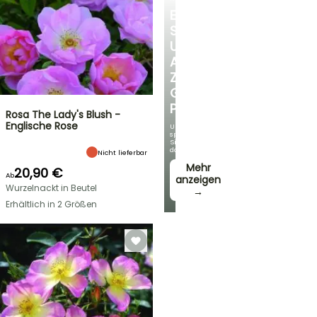
ENTDECKEN
SIE
UNSERE
AUSWAHL
ZU
GÜNSTIGEN
PREISEN
Rosa The Lady's Blush -
Englische Rose
Und
sparen
Sie
dabei!
Nicht lieferbar
Mehr
20,90 €
Ab
anzeigen
Wurzelnackt in Beutel
→
Erhältlich in 2 Größen