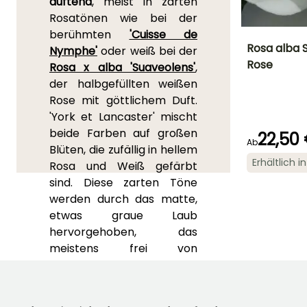
duftend
, meist in zarten
Rosatönen wie bei der
berühmten
'Cuisse de
Rosa alba 
Nymphe'
oder weiß bei der
Rose
Rosa x alba 'Suaveolens'
,
Höhe bei Reife
der halbgefüllten weißen
2.50 m
Rose mit göttlichem Duft.
'York et Lancaster' mischt
beide Farben auf großen
22,50
Ab
Blüten, die zufällig in hellem
Blütezeit
Erhältlich 
Rosa und Weiß gefärbt
Juni für Juli
sind. Diese zarten Töne
werden durch das matte,
etwas graue Laub
hervorgehoben, das
meistens frei von
Krankheiten ist. Bei den
Silber-Weide Rosen sind die
Blüten in Gruppen von 2 bis