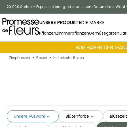
Zum Inhalt springen
20 000 Sorten
Expresslieferung oder an einem Datum Ihrer Wahl
UNSERE PRODUKTE
DIE MARKE
Pflanzen
Zimmerpflanzen
Gemüsegarten
Gar
WIR HABEN DEN GANZ
Zierpflanzen
>
Rosen
>
Historische Rosen
Unsere Auswahl
Blütenfarbe
Blütezeit