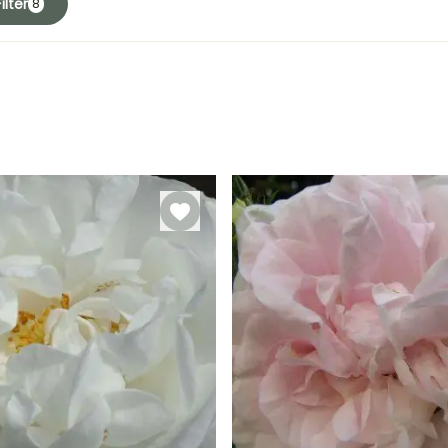
ilter
8