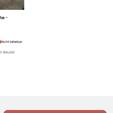
he -
Standort
Sonne,
Halbschatten
Nicht lieferbar
n Beutel
Winterhärte
Bis zu -29°C