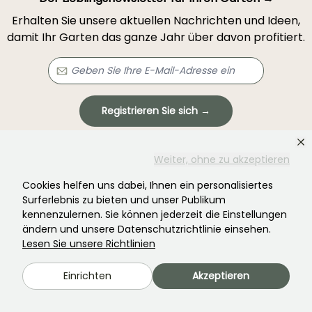
Erhalten Sie unsere aktuellen Nachrichten und Ideen,
damit Ihr Garten das ganze Jahr über davon profitiert.
Registrieren Sie sich →
Dieses Formular ist durch reCAPTCHA geschützt – es gelten die
Weiter, ohne zu akzeptieren
Datenschutzbestimmungen
und die
Nutzungsbedingungen
.
Cookies helfen uns dabei, Ihnen ein personalisiertes
Surferlebnis zu bieten und unser Publikum
kennenzulernen. Sie können jederzeit die Einstellungen
ändern und unsere Datenschutzrichtlinie einsehen.
Lesen Sie unsere Richtlinien
Haben Sie nicht gefunden, was Sie gesucht
Einrichten
Akzeptieren
haben?