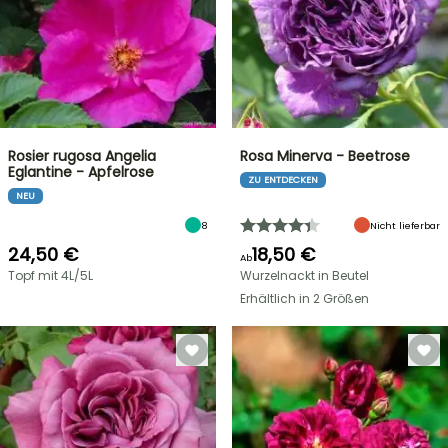
Rosier rugosa Angelia
Rosa Minerva - Beetrose
Eglantine - Apfelrose
ZU ENTDECKEN
NEU
8
Nicht lieferbar
24,50 €
18,50 €
Ab
Topf mit 4L/5L
Wurzelnackt in Beutel
Erhältlich in 2 Größen