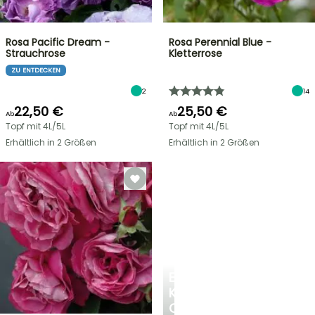
Rosa Pacific Dream -
Rosa Perennial Blue -
Strauchrose
Kletterrose
ZU ENTDECKEN
2
14
22,50 €
25,50 €
Ab
Ab
Topf mit 4L/5L
Topf mit 4L/5L
Erhältlich in 2 Größen
Erhältlich in 2 Größen
EINE
KÜHLE
OASE