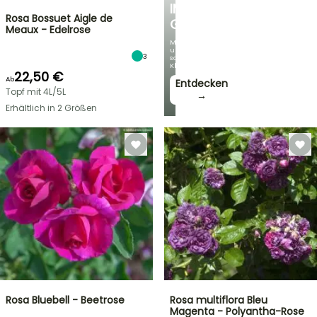
IM
Rosa Bossuet Aigle de
GARTEN
Meaux - Edelrose
Mit
unseren
3
schönsten
Kletterpflanzen!
22,50 €
Ab
Entdecken
Topf mit 4L/5L
→
Erhältlich in 2 Größen
Rosa Bluebell - Beetrose
Rosa multiflora Bleu
Magenta - Polyantha-Rose