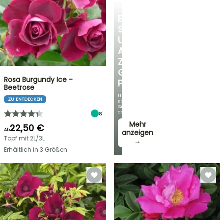
ROSEN
ENTDECKEN
SIE
UNSERE
AUSWAHL
ZU
GÜNSTIGEN
Rosa Burgundy Ice -
PREISEN
Beetrose
Und
ZU ENTDECKEN
sparen
Sie
dabei!
8
Mehr
22,50 €
Ab
anzeigen
Topf mit 2L/3L
→
Erhältlich in 3 Größen