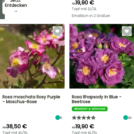
Jetzt
19,90 €
Ab
zugreifen!
Entdecken
Topf mit 2L/3L
→
→
Erhältlich in 2 Größen
Rosa moschata Rosy Purple
Rosa Rhapsody In Blue -
- Moschus-Rose
Beetrose
BEWÄHRT & WÜCHSIG
5
33
38,50 €
19,90 €
Ab
Ab
Topf mit 4L/5L
Topf mit 4L/5L