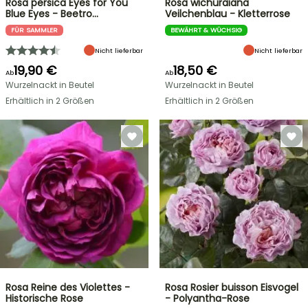
Rosa persica Eyes for You
Rosa wichuraiana
Blue Eyes - Beetro…
Veilchenblau - Kletterrose
FÜR SAMMLER
BEWÄHRT & WÜCHSIG
Nicht lieferbar
Nicht lieferbar
19,90 €
18,50 €
Ab
Ab
Wurzelnackt in Beutel
Wurzelnackt in Beutel
Erhältlich in 2 Größen
Erhältlich in 2 Größen
Rosa Reine des Violettes -
Rosa Rosier buisson Eisvogel
Historische Rose
- Polyantha-Rose