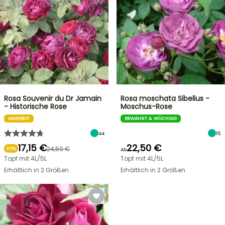
Rosa Souvenir du Dr Jamain
Rosa moschata Sibelius -
- Historische Rose
Moschus-Rose
ANGEBOT
BEWÄHRT & WÜCHSIG
44
15
17,15 €
22,50 €
24,50 €
30%
Ab
Topf mit 4L/5L
Topf mit 4L/5L
Erhältlich in 2 Größen
Erhältlich in 2 Größen