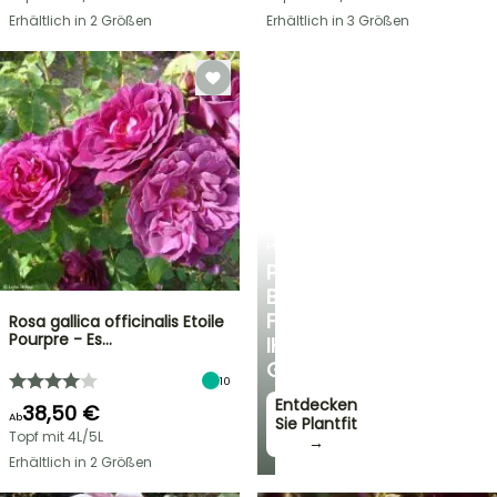
Erhältlich in 2 Größen
Erhältlich in 3 Größen
PLANTFIT
PERSÖNLICHE
BERATUNG
FÜR
Rosa gallica officinalis Etoile
Pourpre - Es…
IHREN
GARTEN
10
Entdecken
38,50 €
Ab
Sie Plantfit
Topf mit 4L/5L
→
Erhältlich in 2 Größen