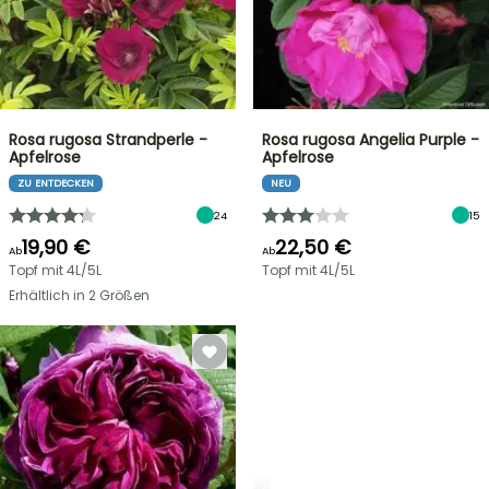
Rosa rugosa Strandperle -
Rosa rugosa Angelia Purple -
Apfelrose
Apfelrose
ZU ENTDECKEN
NEU
24
15
19,90 €
22,50 €
Ab
Ab
Topf mit 4L/5L
Topf mit 4L/5L
Erhältlich in 2 Größen