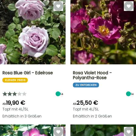
Rosa Blue Girl - Edelrose
Rosa Violet Hood -
Polyantha-Rose
KLEINER PREIS
ZU ENTDECKEN
14
14
19,90 €
25,50 €
Ab
Ab
Topf mit 4L/5L
Topf mit 4L/5L
Erhältlich in 3 Größen
Erhältlich in 2 Größen