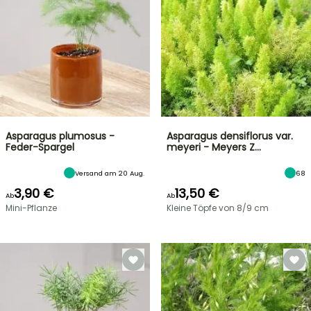
Asparagus plumosus -
Asparagus densiflorus var.
Feder-Spargel
meyeri - Meyers Z…
Versand am 20 Aug.
68
3,90 €
13,50 €
Ab
Ab
Mini-Pflanze
Kleine Töpfe von 8/9 cm