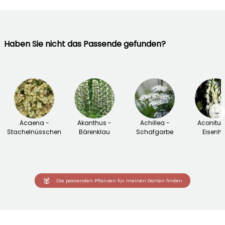
Haben Sie nicht das Passende gefunden?
→
Acaena -
Akanthus -
Achillea -
Aconitu
Stachelnüsschen
Bärenklau
Schafgarbe
Eisenhu
Die passenden Pflanzen für meinen Garten finden