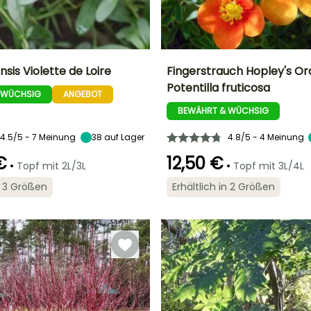
nsis Violette de Loire
Fingerstrauch Hopley's Or
Potentilla fruticosa
 WÜCHSIG
ANGEBOT
Breite bei Reife
Standort
Höhe bei Reife
Breite bei Reife
60 cm
Sonne
1 m
1 m
BEWÄHRT & WÜCHSIG
4.5/5 - 7 Meinung
38
auf Lager
4.8/5 - 4 Meinung
€
12,50 €
•
•
Topf mit 2L/3L
Topf mit 3L/4L
Geeigneter
Winterhärte
Zeitraum für die
Bis zu -15°C
Geeigneter
Blütezeit
in 3 Größen
Erhältlich in 2 Größen
Pflanzung
Zeitraum für die
Mai für Oktober
Pflanzung
April für Mai,
September für
Februar für April,
Oktober
September für
November