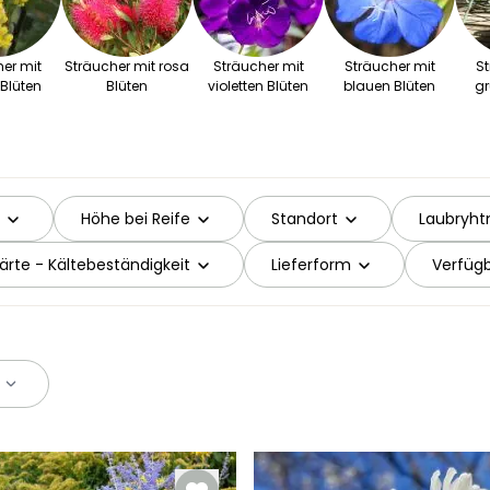
er mit
Sträucher mit rosa
Sträucher mit
Sträucher mit
St
Blüten
Blüten
violetten Blüten
blauen Blüten
gr
Höhe bei Reife
Standort
Laubryht
ärte - Kältebeständigkeit
Lieferform
Verfügb