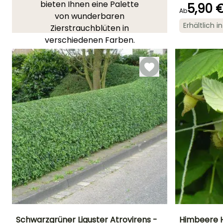
bieten Ihnen eine Palette
Blütezeit
5,90 
Ab
Juni für
von wunderbaren
September
Erhältlich 
Zierstrauchblüten in
verschiedenen Farben.
IHRE MEINUNG
Lesen Sie hier die 2
Meinungen
Schwarzgrüner Liguster Atrovirens -
Himbeere 