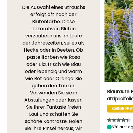
Die Auswahl eines Strauchs
erfolgt oft nach der
Blütenfarbe. Diese
dekorativen Blüten
verzaubern uns im Laufe
der Jahreszeiten, sei es als
Hecke oder in Beeten. Ob
pastellfarben wie Rosa
oder Lila, frisch wie Blau
oder lebendig und warm
wie Rot oder Orange: Sie
geben den Ton an.
Blauraute B
Verwenden Sie sie in
atriplicifoli
Abstufungen oder lassen
Höhe bei Reife
Sie Ihrer Fantasie freien
1.20 m
KLEINER PREI
Lauf und schaffen Sie
schöne Kontraste. Holen
578
auf Lag
Sie Ihre Pinsel heraus, wir