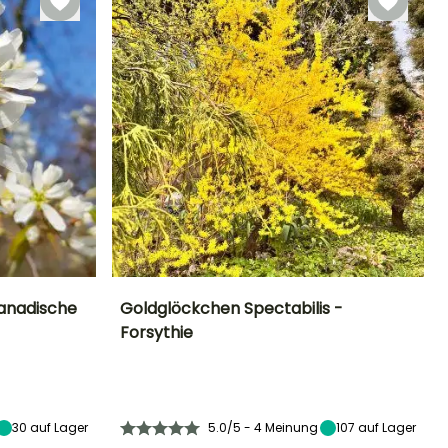
Kanadische
Goldglöckchen Spectabilis -
Forsythie
Standort
Höhe bei Reife
Breite bei Reife
Standort
Sonne,
2.50 m
2 m
Sonne,
Halbschatten
Halbschatten
30
auf Lager
5.0/5 - 4 Meinung
107
auf Lager