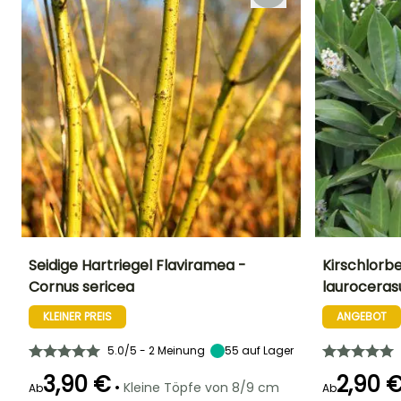
Seidige Hartriegel Flaviramea -
Kirschlorb
Cornus sericea
lauroceras
Höhe bei Reife
Breite bei Reife
Standort
Höhe bei Reife
2 m
2 m
Sonne
4 m
KLEINER PREIS
ANGEBOT
5.0/5 - 2 Meinung
55
auf Lager
3,90 €
2,90 
•
Kleine Töpfe von 8/9 cm
Ab
Ab
Geeigneter
Winterhärte
Blütezeit