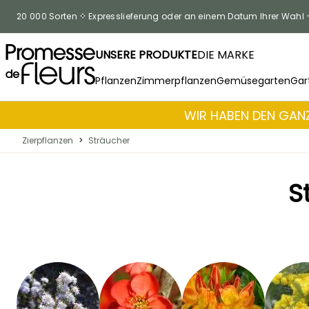
Zum Inhalt springen
20 000 Sorten
Expresslieferung oder an einem Datum Ihrer Wahl
UNSERE PRODUKTE
DIE MARKE
Pflanzen
Zimmerpflanzen
Gemüsegarten
Gar
WIR HABEN DEN GANZ
Zierpflanzen
>
Sträucher
S