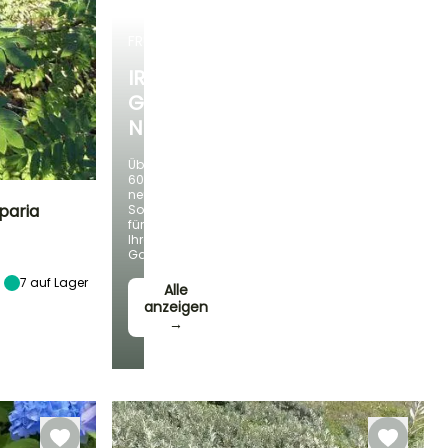
FRÜHLINGSZWIEBELN
IRIS
GERMANICA
NEUHEITEN
Über
60
neue
paria
Sorten
für
Ihren
Standort
Garten!
Sonne,
Halbschatten
7
auf Lager
Alle
anzeigen
→
Winterhärte
Bis zu -34,5°C