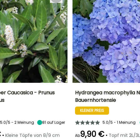
eer Caucasica - Prunus
Hydrangea macrophylla Ni
us
Bauernhortensie
Breite bei Reife
Standort
Höhe bei Reife
Breite bei Reife
2.50 m
Sonne,
1.20 m
1.50 m
KLEINER PREIS
Halbschatten,
Schatten
5.0/5 - 2 Meinung
81
auf Lager
5.0/5 - 1 Meinung
€
9,90 €
•
•
Kleine Töpfe von 8/9 cm
Topf mit 2L/3L
Ab