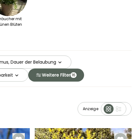
räucher mit
ünen Blüten
mus, Dauer der Belaubung
arkeit
Weitere Filter
16
Anzeige