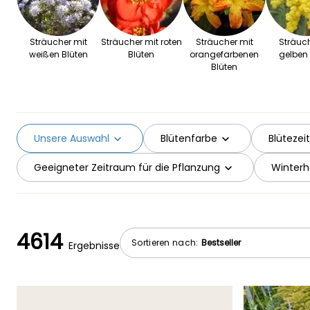
Sträucher mit
Sträucher mit roten
Sträucher mit
Sträuch
weißen Blüten
Blüten
orangefarbenen
gelben 
Blüten
Unsere Auswahl
Blütenfarbe
Blütezeit
Geeigneter Zeitraum für die Pflanzung
Winterh
4614
Sortieren nach:
Ergebnisse