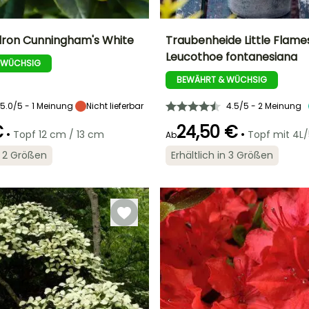
ron Cunningham's White
Traubenheide Little Flame
Leucothoe fontanesiana
 WÜCHSIG
Breite bei Reife
Standort
Höhe bei Reife
Breite bei Reife
2 m
Sonne,
50 cm
30 cm
BEWÄHRT & WÜCHSIG
Halbschatten
5.0/5 - 1 Meinung
Nicht lieferbar
4.5/5 - 2 Meinung
€
24,50 €
•
•
Topf 12 cm / 13 cm
Topf mit 4L/
Ab
Geeigneter
Winterhärte
Geeigneter
Blütezeit
in 2 Größen
Erhältlich in 3 Größen
Zeitraum für die
Zeitraum für die
Bis zu -23,5°C
Mai
Pflanzung
Pflanzung
Februar für Mai,
Februar für Mai,
September für
September für
Oktober
November