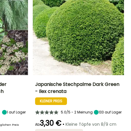
der
Japanische Stechpalme Dark Green
ch
- Ilex crenata
Standort
Höhe bei Reife
Breite bei Reife
Standort
Sonne,
2.50 m
1 m
Halbschatten,
KLEINER PREIS
Halbschatten
Schatten
1
auf Lager
5.0/5 - 2 Meinung
133
auf Lager
3,30 €
•
Kleine Töpfe von 8/9 cm
Ab
glichen Preis
Winterhärte
Geeigneter
Winterhärte