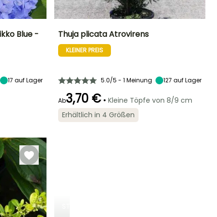
kko Blue -
Thuja plicata Atrovirens
KLEINER PREIS
Standort
Höhe bei Reife
Breite bei Reife
Standort
Sonne,
20 m
7 m
Sonne
Halbschatten
17
auf Lager
5.0/5 - 1 Meinung
127
auf Lager
3,70 €
•
Kleine Töpfe von 8/9 cm
Ab
Geeigneter
Winterhärte
Zeitraum für die
Winterhärte
Bis zu -29°C
Erhältlich in 4 Größen
Pflanzung
Bis zu -23,5°C
Januar für
Dezember
STRÄUCHER