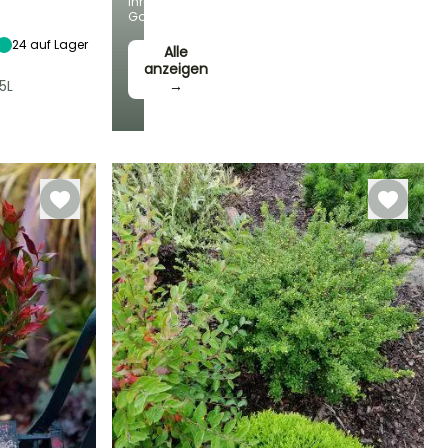
Ihren
Sonne,
Garten!
Halbschatten
24
auf Lager
Alle
anzeigen
5L
→
Winterhärte
Bis zu -15°C