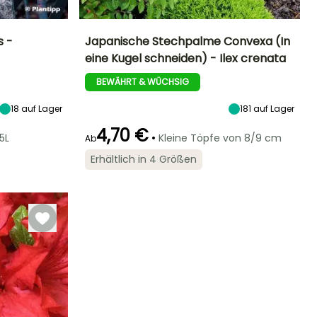
s -
Japanische Stechpalme Convexa (In
eine Kugel schneiden) - Ilex crenata
Standort
Höhe bei Reife
Breite bei Reife
Standort
Halbschatten,
1.50 m
2 m
Halbschatten,
BEWÄHRT & WÜCHSIG
Schatten
Schatten
18
auf Lager
181
auf Lager
4,70 €
•
5L
Kleine Töpfe von 8/9 cm
Ab
Winterhärte
Geeigneter
Winterhärte
Blütezeit
Erhältlich in 4 Größen
Zeitraum für die
Bis zu -23,5°C
Bis zu -18°C
Mai für Juli
Pflanzung
Februar für Mai,
September für
November