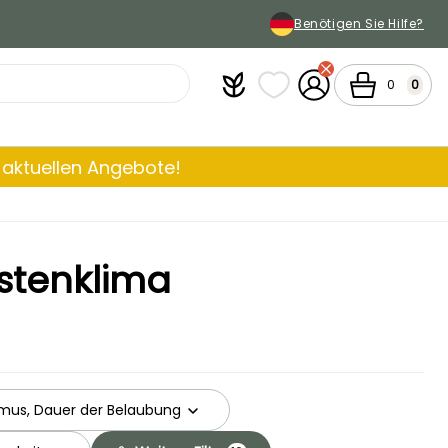
Benötigen Sie Hilfe?
Plantfit
Meine Favoritenlisten
Mein Konto
Warenkorb
0
0
aktuellen Angebote!
stenklima
mus, Dauer der Belaubung