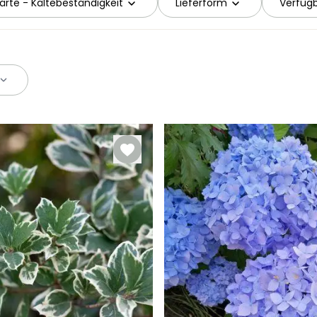
ärte - Kältebeständigkeit
Lieferform
Verfügb