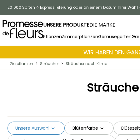
Zum Inhalt springen
20 000 Sorten
Expresslieferung oder an einem Datum Ihrer Wahl
UNSERE PRODUKTE
DIE MARKE
Pflanzen
Zimmerpflanzen
Gemüsegarten
Gar
WIR HABEN DEN GANZ
Zierpflanzen
>
Sträucher
>
Sträucher nach Klima
Sträuche
Unsere Auswahl
Blütenfarbe
Blütezeit