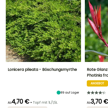
Lesen Sie hier die 1
Meinungen
Lonicera pileata - Böschungsmyrthe
Rote Glanz
Photinia fr
Höhe bei Reife
Breite bei Reife
Standort
Höhe bei Reife
70 cm
1.50 m
Sonne,
3 m
ANGEBOT
Halbschatten,
Schatten
89
auf Lager
4,70 €
3,70 
•
Topf mit 1L/1,5L
Ab
Ab