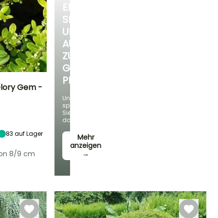
ENTDECKEN
SIE
UNSERE
AUSWAHL
ZU
GÜNSTIGEN
PREISEN
lory Gem -
Und
sparen
Standort
Sie
Sonne,
dabei!
Halbschatten
83
auf Lager
Mehr
anzeigen
von 8/9 cm
→
Winterhärte
Bis zu -20,5°C