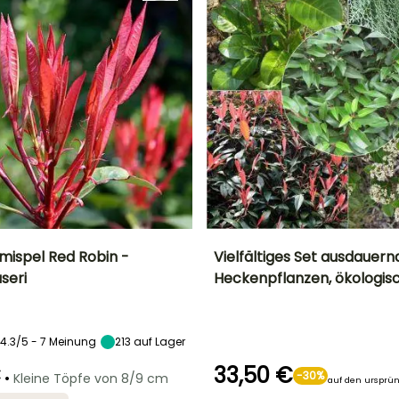
mispel Red Robin -
Vielfältiges Set ausdauern
aseri
Heckenpflanzen, ökologis
Breite bei Reife
Standort
Höhe bei Reife
Breite bei Reife
2 m
Sonne,
2.50 m
1.50 m
Halbschatten
4.3/5 - 7 Meinung
213
auf Lager
€
33,50 €
•
-30%
Kleine Töpfe von 8/9 cm
auf den ursprün
Geeigneter
Winterhärte
Geeigneter