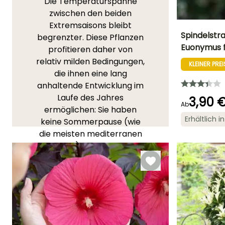
Die Temperaturspanne
zwischen den beiden
Extremsaisons bleibt
Spindelstr
begrenzter. Diese Pflanzen
Euonymus f
profitieren daher von
Höhe bei Reife
relativ milden Bedingungen,
1 m
KLEINER PREI
die ihnen eine lang
anhaltende Entwicklung im
Laufe des Jahres
3,90 
Ab
ermöglichen: Sie haben
Blütezeit
Erhältlich 
keine Sommerpause (wie
Mai für Juni
die meisten mediterranen
Pflanzen) und der Winter
ist nicht so lang wie in
kontinentaleren Gebieten.
Die meisten Pflanzen in
diesen Klimazonen mögen
daher weder sehr heiße
und trockene Sommer