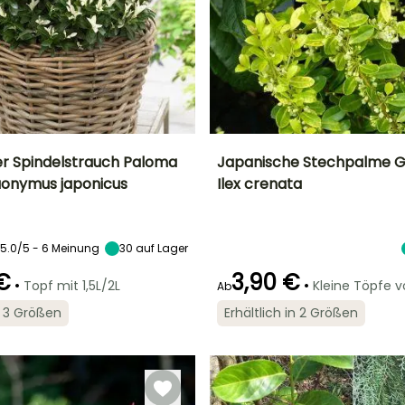
r Spindelstrauch Paloma
Japanische Stechpalme G
uonymus japonicus
Ilex crenata
Breite bei Reife
Standort
Höhe bei Reife
Breite bei Reife
30 cm
Sonne,
1.20 m
1.20 m
Halbschatten
5.0/5 - 6 Meinung
30
auf Lager
€
3,90 €
•
•
Topf mit 1,5L/2L
Kleine Töpfe 
Ab
Geeigneter
Winterhärte
Geeigneter
Blütezeit
in 3 Größen
Erhältlich in 2 Größen
Zeitraum für die
Zeitraum für die
Bis zu -15°C
Mai für Juni
Pflanzung
Pflanzung
März für Mai,
März für April,
September für
September für
November
November