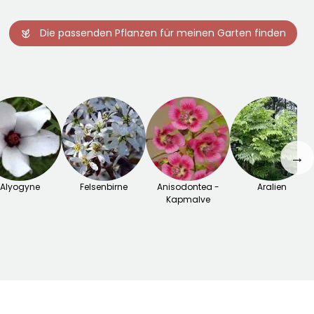
Die passenden Pflanzen für meinen Garten finden
→
Alyogyne
Felsenbirne
Anisodontea -
Aralien
Kapmalve