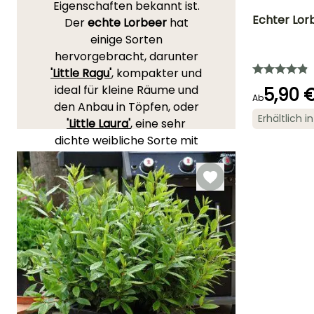
Eigenschaften bekannt ist.
Echter Lorb
Der
echte Lorbeer
hat
einige Sorten
Schwierigkeitsgr
hervorgebracht, darunter
Anfänger
'Little Ragu'
, kompakter und
ideal für kleine Räume und
5,90 
Ab
den Anbau in Töpfen, oder
Erhältlich 
'Little Laura'
, eine sehr
Beste Zeit für di
dichte weibliche Sorte mit
Pflanzung
April für Juni,
kleinen Blättern. Diese
September fü
Sträucher bieten den
Oktober
gleichen Charme und die
gleichen Eigenschaften wie
ihr großer Bruder. Der
Lorbeerstrauch
'Angustifolia' zeichnet sich
durch seine schmalen und
länglichen Blätter aus. Die
Sorte 'Aurea' mit goldenem