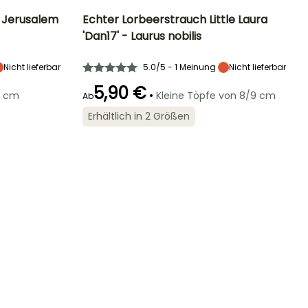
 Jerusalem
Echter Lorbeerstrauch Little Laura
'Dan17' - Laurus nobilis
Standort
Höhe bei Reife
Breite bei Reife
Standort
Sonne,
4 m
2 m
Sonne,
Nicht lieferbar
5.0/5 - 1 Meinung
Nicht lieferbar
Halbschatten
Halbschatten
5,90 €
•
4 cm
Kleine Töpfe von 8/9 cm
Ab
Erhältlich in 2 Größen
eitraum der Ernte
Geeigneter
Winterhärte
Blütezeit
Zeitraum für die
Bis zu -15°C
März für April
Pflanzung
Januar für
März für April,
März, Juni für
September für
Dezember
November