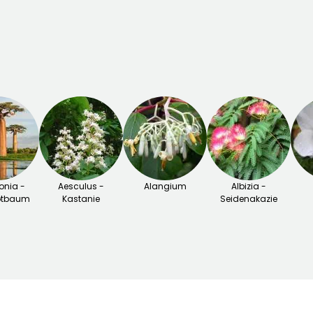
nia -
Aesculus -
Alangium
Albizia -
otbaum
Kastanie
Seidenakazie