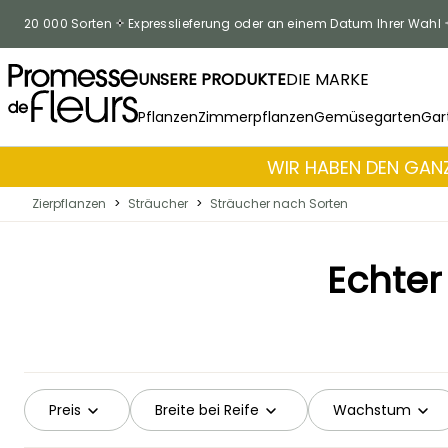
Zum Inhalt springen
20 000 Sorten
Expresslieferung oder an einem Datum Ihrer Wahl
UNSERE PRODUKTE
DIE MARKE
Pflanzen
Zimmerpflanzen
Gemüsegarten
Gar
WIR HABEN DEN GANZ
Zierpflanzen
>
Sträucher
>
Sträucher nach Sorten
Echter
Preis
Breite bei Reife
Wachstum