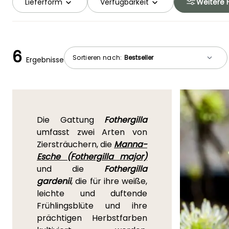
Lieferform
Verfügbarkeit
Weitere F
6
Sortieren nach:
Ergebnisse
Die Gattung
Fothergilla
umfasst zwei Arten von
Ziersträuchern, die
Manna-
Esche (Fothergilla major)
und die
Fothergilla
gardenii
, die für ihre weiße,
leichte und duftende
Frühlingsblüte und ihre
prächtigen Herbstfarben