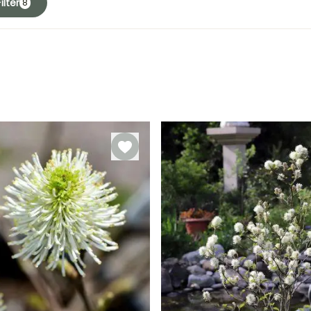
ilter
8