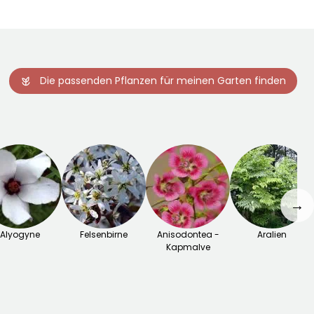
Die passenden Pflanzen für meinen Garten finden
→
Alyogyne
Felsenbirne
Anisodontea -
Aralien
Kapmalve