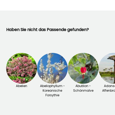
Haben Sie nicht das Passende gefunden?
Abelien
Abeliophyllum -
Abutilon -
Adanso
Koreanische
Schönmalve
Affenbr
Forsythie