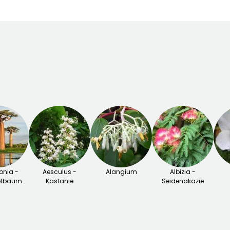
nia -
Aesculus -
Alangium
Albizia -
otbaum
Kastanie
Seidenakazie