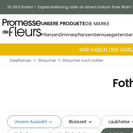
Zum Inhalt springen
20 000 Sorten
Expresslieferung oder an einem Datum Ihrer Wahl
UNSERE PRODUKTE
DIE MARKE
Pflanzen
Zimmerpflanzen
Gemüsegarten
Gar
WIR HABEN DEN GANZ
Zierpflanzen
>
Sträucher
>
Sträucher nach Sorten
Fot
Unsere Auswahl
Blütezeit
Laubfarbe