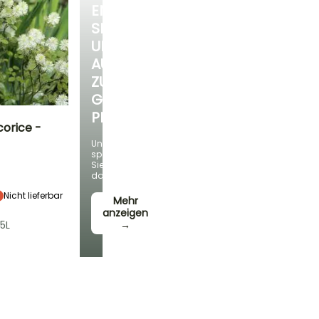
ENTDECKEN
SIE
UNSERE
AUSWAHL
ZU
GÜNSTIGEN
PREISEN
orice -
Und
sparen
Standort
Sie
Halbschatten
dabei!
Nicht lieferbar
Mehr
anzeigen
5L
→
Winterhärte
Bis zu -23,5°C