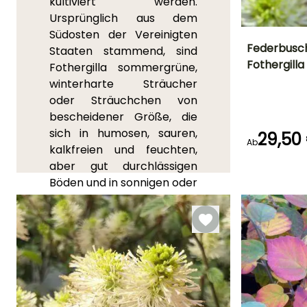
kultiviert werden.
Ursprünglich aus dem
Südosten der Vereinigten
Federbusc
Staaten stammend, sind
Fothergilla
Fothergilla sommergrüne,
Höhe bei Reife
winterharte Sträucher
75 cm
oder Sträuchchen von
bescheidener Größe, die
sich in humosen, sauren,
29,50
Ab
kalkfreien und feuchten,
Blütezeit
April für Mai
aber gut durchlässigen
Böden und in sonnigen oder
halbschattigen Lagen
wohlfühlen. Im Frühling
schmücken sie sich mit
aufrechten Blütenähren an
den Enden der Zweige, die
wie kleine weiße Bürsten
aussehen und Insekten