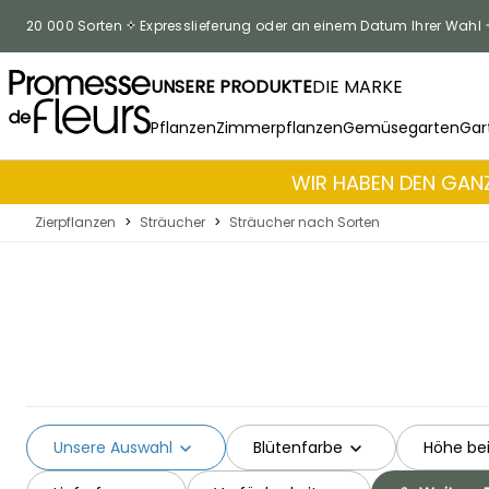
Zum Inhalt springen
20 000 Sorten
Expresslieferung oder an einem Datum Ihrer Wahl
UNSERE PRODUKTE
DIE MARKE
Pflanzen
Zimmerpflanzen
Gemüsegarten
Gar
WIR HABEN DEN GANZ
Zierpflanzen
>
Sträucher
>
Sträucher nach Sorten
Unsere Auswahl
Blütenfarbe
Höhe bei