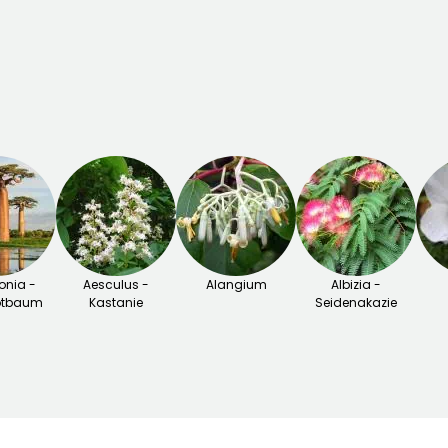
nia -
Aesculus -
Alangium
Albizia -
otbaum
Kastanie
Seidenakazie