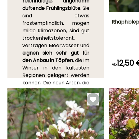
reichhaltige, angenehm
duftende Frühlingsblüte
. Sie
sind etwas
Rhaphiolepi
frostempfindlich, mögen
milde Klimazonen, sind gut
Höhe bei Reife
trockenheitstolerant,
1.10 m
vertragen Meerwasser und
eignen sich sehr gut für
den Anbau in Töpfen
, die im
12,50 
Ab
Winter in den kältesten
Blütezeit
Regionen gelagert werden
Mai für Juli
können. Die neun Arten, die
die Gattung
Raphiolepis
bilden, sind robuste
Sträucher aus der Familie
der Rosengewächse und
stammen aus den
Regionen Ost- und
Südostasien. Sie zeichnen