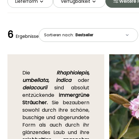
Lieferform
Verfügbarkeit
Weitere F
6
Sortieren nach:
Ergebnisse
Die
Rhaphiolepis,
umbellata, indica
oder
delacourii
sind absolut
entzückende
immergrüne
Sträucher.
Sie bezaubern
sowohl durch ihre schöne,
buschige und abgerundete
Form als auch durch ihr
glänzendes Laub und ihre