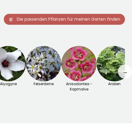
Die passenden Pflanzen für meinen Garten finden
→
Alyogyne
Felsenbirne
Anisodontea -
Aralien
Kapmalve