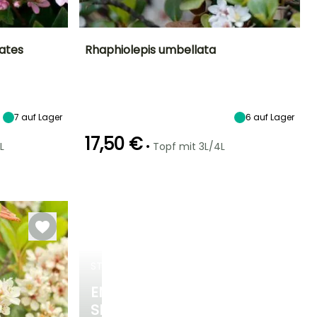
oates
Rhaphiolepis umbellata
Standort
Höhe bei Reife
Breite bei Reife
Standort
Sonne,
1.25 m
1.50 m
Sonne,
Halbschatten
Halbschatten
7
auf Lager
6
auf Lager
17,50 €
•
L
Topf mit 3L/4L
Winterhärte
Geeigneter
Winterhärte
Blütezeit
Zeitraum für die
Bis zu -9,5°C
Bis zu -9,5°C
Mai für Juni
Pflanzung
Februar für April,
September für
Oktober
STRÄUCHER
ENTDECKEN
SIE