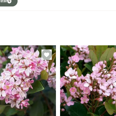
ilter
9