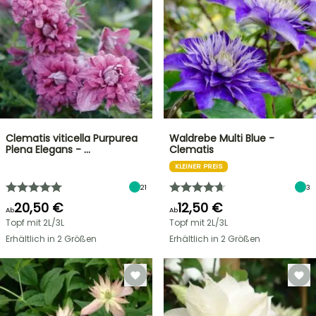
Clematis viticella Purpurea
Waldrebe Multi Blue -
Plena Elegans - …
Clematis
KLEINER PREIS
21
3
20,50 €
12,50 €
Ab
Ab
Topf mit 2L/3L
Topf mit 2L/3L
Erhältlich in 2 Größen
Erhältlich in 2 Größen