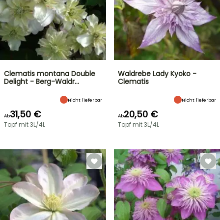
Clematis montana Double
Waldrebe Lady Kyoko -
Delight - Berg-Waldr…
Clematis
Nicht lieferbar
Nicht lieferbar
31,50 €
20,50 €
Ab
Ab
Topf mit 3L/4L
Topf mit 3L/4L