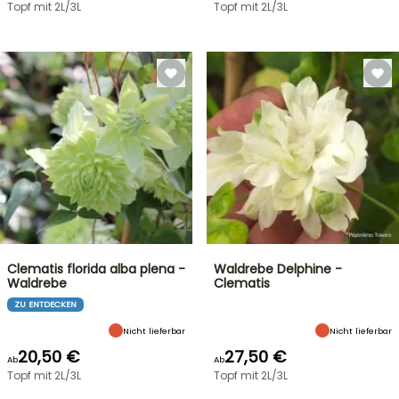
Topf mit 2L/3L
Topf mit 2L/3L
Clematis florida alba plena -
Waldrebe Delphine -
Waldrebe
Clematis
ZU ENTDECKEN
Nicht lieferbar
Nicht lieferbar
20,50 €
27,50 €
Ab
Ab
Topf mit 2L/3L
Topf mit 2L/3L