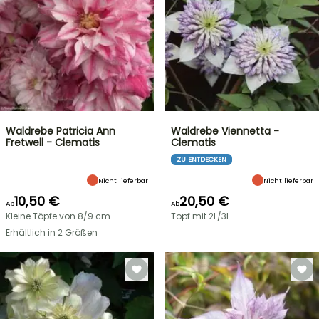
Waldrebe Patricia Ann
Waldrebe Viennetta -
Fretwell - Clematis
Clematis
ZU ENTDECKEN
Nicht lieferbar
Nicht lieferbar
10,50 €
20,50 €
Ab
Ab
Kleine Töpfe von 8/9 cm
Topf mit 2L/3L
Erhältlich in 2 Größen