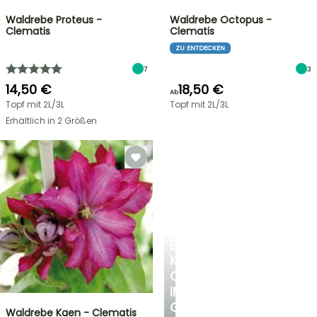
Waldrebe Proteus -
Waldrebe Octopus -
Clematis
Clematis
ZU ENTDECKEN
7
3
14,50 €
18,50 €
Ab
Topf mit 2L/3L
Topf mit 2L/3L
Erhältlich in 2 Größen
EINE
KÜHLE
OASE
IM
GARTEN
Waldrebe Kaen - Clematis