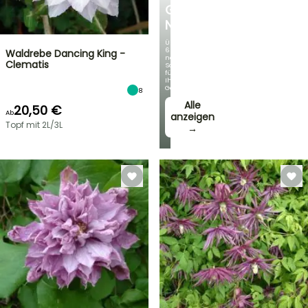
GERMANICA
NEUHEITEN
Über
60
Waldrebe Dancing King -
neue
Clematis
Sorten
für
Ihren
Garten!
8
Alle
20,50 €
Ab
anzeigen
Topf mit 2L/3L
→