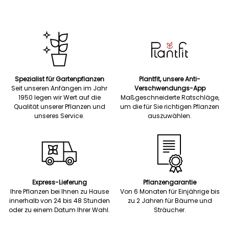
Spezialist für Gartenpflanzen
Plantfit, unsere Anti-
Seit unseren Anfängen im Jahr
Verschwendungs-App
1950 legen wir Wert auf die
Maßgeschneiderte Ratschläge,
Qualität unserer Pflanzen und
um die für Sie richtigen Pflanzen
unseres Service.
auszuwählen.
Express-Lieferung
Pflanzengarantie
Ihre Pflanzen bei Ihnen zu Hause
Von 6 Monaten für Einjährige bis
innerhalb von 24 bis 48 Stunden
zu 2 Jahren für Bäume und
oder zu einem Datum Ihrer Wahl.
Sträucher.