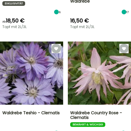
Waldrebe
EXKLUSIVITÄT
6
17
18,50 €
16,50 €
Ab
Topf mit 2L/3L
Topf mit 2L/3L
Waldrebe Teshio - Clematis
Waldrebe Country Rose -
Clematis
BEWÄHRT & WÜCHSIG