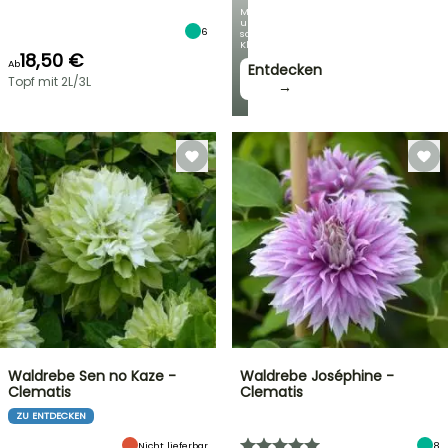
Mit
unseren
6
schönsten
Kletterpflanzen!
18,50 €
Ab
Entdecken
Topf mit 2L/3L
→
Waldrebe Sen no Kaze -
Waldrebe Joséphine -
Clematis
Clematis
ZU ENTDECKEN
Nicht lieferbar
8