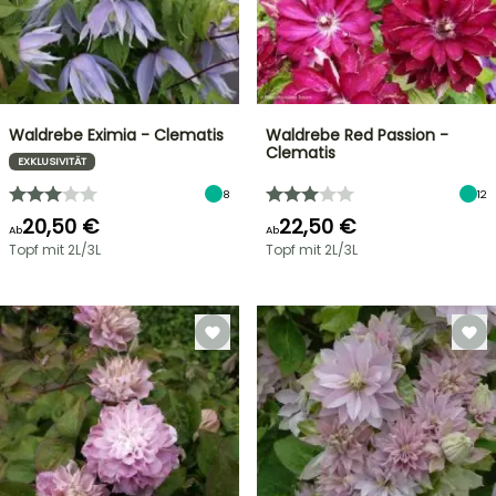
Waldrebe Eximia - Clematis
Waldrebe Red Passion -
Clematis
EXKLUSIVITÄT
8
12
20,50 €
22,50 €
Ab
Ab
Topf mit 2L/3L
Topf mit 2L/3L