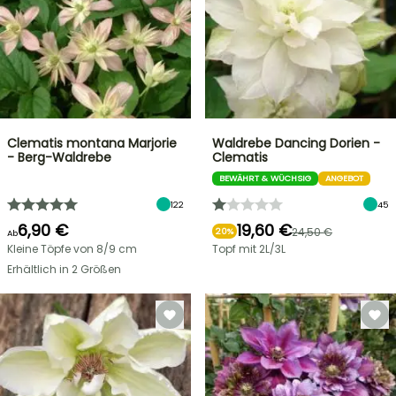
Clematis montana Marjorie
Waldrebe Dancing Dorien -
- Berg-Waldrebe
Clematis
BEWÄHRT & WÜCHSIG
ANGEBOT
122
45
6,90 €
19,60 €
24,50 €
20%
Ab
Kleine Töpfe von 8/9 cm
Topf mit 2L/3L
Erhältlich in 2 Größen