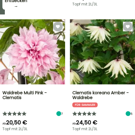
zugreifen!
Entdecken
Topf mit 2L/3L
→
→
Waldrebe Multi Pink -
Clematis koreana Amber -
Clematis
Waldrebe
FÜR SAMMLER
7
5
20,50 €
24,50 €
Ab
Ab
Topf mit 2L/3L
Topf mit 2L/3L