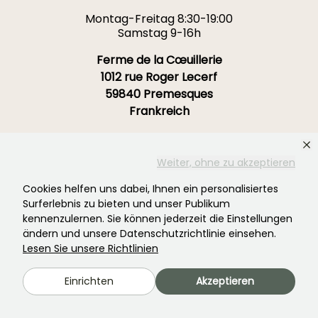
Montag-Freitag 8:30-19:00
Samstag 9-16h
Ferme de la Cœuillerie
1012 rue Roger Lecerf
59840 Premesques
Frankreich
Kontaktieren Sie uns →
Weiter, ohne zu akzeptieren
MEHR ALS 3700 ZERTIFIZIERTE BEWERTUNGEN:
Cookies helfen uns dabei, Ihnen ein personalisiertes
IHRE ERFAHRUNG IST UNS WICHTIG
Surferlebnis zu bieten und unser Publikum
.
kennenzulernen. Sie können jederzeit die Einstellungen
ändern und unsere Datenschutzrichtlinie einsehen.
Lesen Sie unsere Richtlinien
4,4/5
Einrichten
Akzeptieren