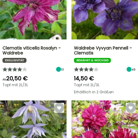
Clematis viticella Rosalyn -
Waldrebe Vyvyan Pennell -
Waldrebe
Clematis
EXKLUSIVITÄT
BEWÄHRT & WÜCHSIG
10
49
20,50 €
14,50 €
Ab
Topf mit 2L/3L
Topf mit 2L/3L
Erhältlich in 2 Größen