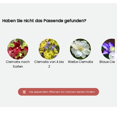
Haben Sie nicht das Passende gefunden?
→
Clematis nach
Clematis von A bis
Weiße Clematis
Blaue Cle
Sorten
Z
Die passenden Pflanzen für meinen Garten finden