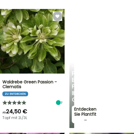
PLANTFIT
PERSÖNLICHE
BERATUNG
Waldrebe Green Passion -
FÜR
Clematis
IHREN
ZU ENTDECKEN
GARTEN
7
Entdecken
24,50 €
Ab
Sie Plantfit
Topf mit 2L/3L
→