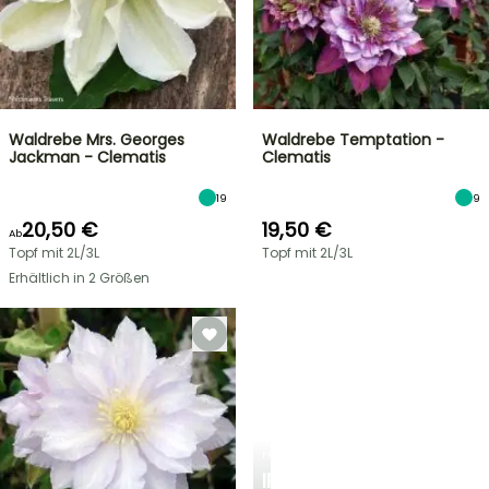
Waldrebe Mrs. Georges
Waldrebe Temptation -
Jackman - Clematis
Clematis
19
9
20,50 €
19,50 €
Ab
Topf mit 2L/3L
Topf mit 2L/3L
Erhältlich in 2 Größen
FRÜHLINGSZWIEBELN
IRIS