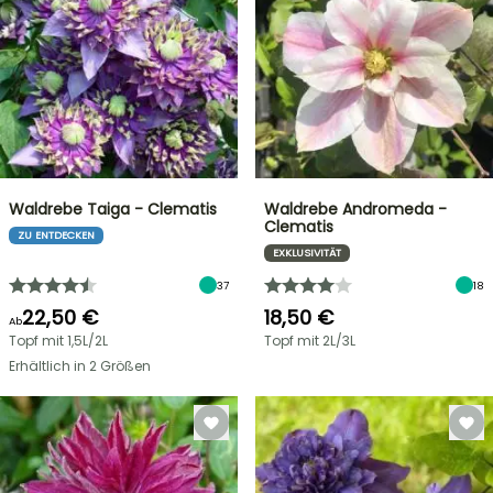
Waldrebe Taiga - Clematis
Waldrebe Andromeda -
Clematis
ZU ENTDECKEN
EXKLUSIVITÄT
37
18
22,50 €
18,50 €
Ab
Topf mit 1,5L/2L
Topf mit 2L/3L
Erhältlich in 2 Größen