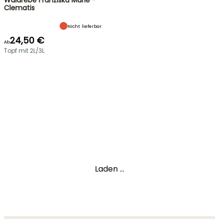
Waldrebe Franziska Marie -
Clematis
Nicht lieferbar
24,50 €
Ab
Topf mit 2L/3L
Laden ...