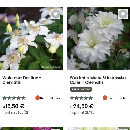
Waldrebe Destiny -
Waldrebe Maria Skłodowska
Clematis
Curie - Clematis
EXKLUSIVITÄT
Nicht lieferbar
Nicht lieferbar
16,50 €
24,50 €
Ab
Ab
Topf mit 1,5L/2L
Topf mit 2L/3L