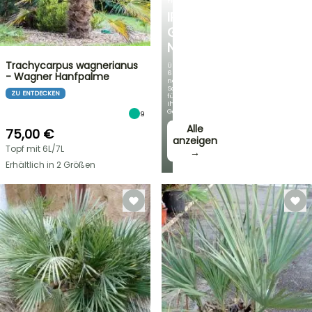
FRÜHLINGSZWIEBELN
IRIS
GERMANICA
NEUHEITEN
Trachycarpus wagnerianus
Über
60
- Wagner Hanfpalme
neue
Sorten
ZU ENTDECKEN
für
Ihren
Garten!
9
Alle
75,00 €
anzeigen
Topf mit 6L/7L
→
Erhältlich in 2 Größen