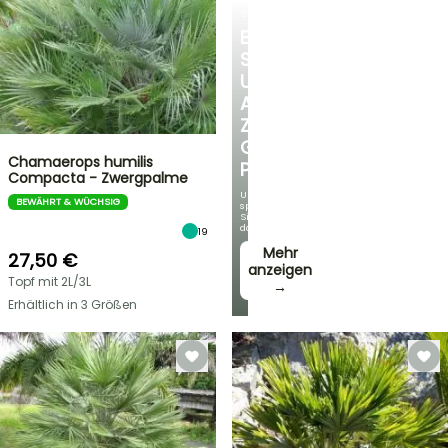
STRÄUCHER
ENTDECKEN
SIE
UNSERE
AUSWAHL
ZU
GÜNSTIGEN
Chamaerops humilis
PREISEN
Compacta - Zwergpalme
Und
BEWÄHRT & WÜCHSIG
sparen
Sie
dabei!
19
Mehr
27,50 €
anzeigen
Topf mit 2L/3L
→
Erhältlich in 3 Größen