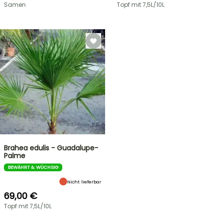
Samen
Topf mit 7,5L/10L
Brahea edulis - Guadalupe-
Palme
BEWÄHRT & WÜCHSIG
Nicht lieferbar
69,00 €
Topf mit 7,5L/10L