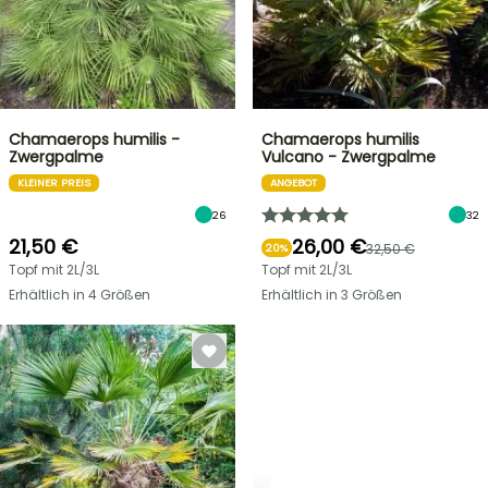
Chamaerops humilis -
Chamaerops humilis
Zwergpalme
Vulcano - Zwergpalme
KLEINER PREIS
ANGEBOT
26
32
21,50 €
26,00 €
32,50 €
20%
Topf mit 2L/3L
Topf mit 2L/3L
Erhältlich in 4 Größen
Erhältlich in 3 Größen