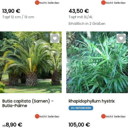
Nicht lieferbar
Nicht lieferbar
13,90 €
43,50 €
Topf 12 cm / 13 cm
Topf mit 3L/4L
Erhältlich in 2 Größen
Butia capitata (Samen) -
Rhapidophyllum hystrix
Butia-Palme
ZU ENTDECKEN
Nicht lieferbar
Nicht lieferbar
8,90 €
105,00 €
Ab