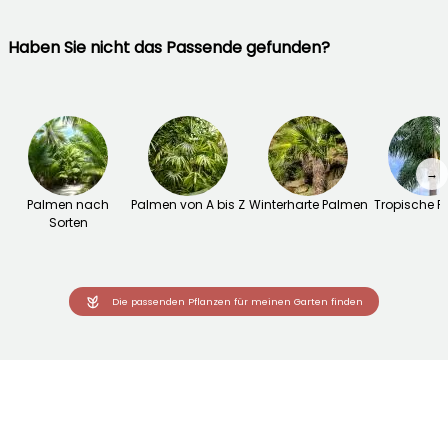
Haben Sie nicht das Passende gefunden?
→
Palmen nach
Palmen von A bis Z
Winterharte Palmen
Tropische 
Sorten
Die passenden Pflanzen für meinen Garten finden