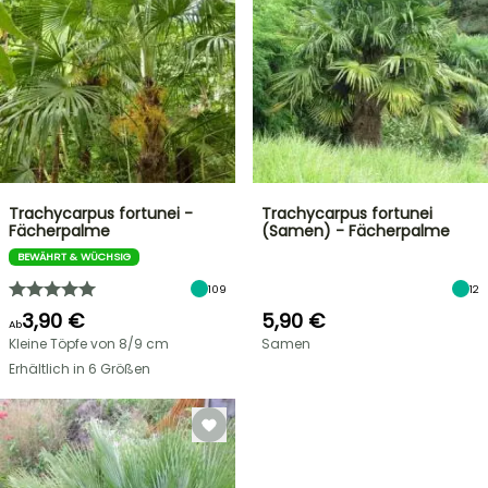
Trachycarpus fortunei -
Trachycarpus fortunei
Fächerpalme
(Samen) - Fächerpalme
BEWÄHRT & WÜCHSIG
109
12
3,90 €
5,90 €
Ab
Kleine Töpfe von 8/9 cm
Samen
Erhältlich in 6 Größen