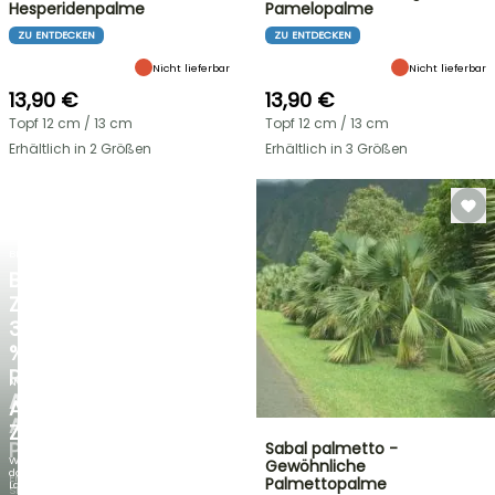
Hesperidenpalme
Pamelopalme
ZU ENTDECKEN
ZU ENTDECKEN
Nicht lieferbar
Nicht lieferbar
13,90 €
13,90 €
Topf 12 cm / 13 cm
Topf 12 cm / 13 cm
Erhältlich in 2 Größen
Erhältlich in 3 Größen
BLITZANGEBOT
BIS
ZU
30
%
RABATT
NEU
AUF
AGAPANTHUS
AUSGEWÄHLTE
ZAMBEZI
PFLANZEN!
Sabal palmetto -
Wenn
Gewöhnliche
das
Entdecken
Palmettopalme
Laub
Sie