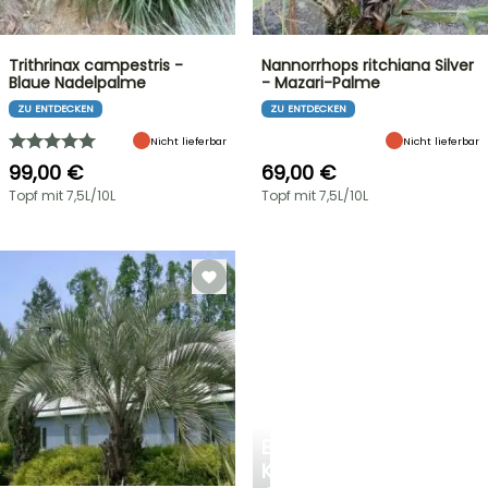
Trithrinax campestris -
Nannorrhops ritchiana Silver
Blaue Nadelpalme
- Mazari-Palme
ZU ENTDECKEN
ZU ENTDECKEN
Nicht lieferbar
Nicht lieferbar
99,00 €
69,00 €
Topf mit 7,5L/10L
Topf mit 7,5L/10L
EINE
KÜHLE