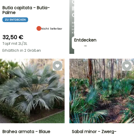
OASE
Butia capitata - Butia-
IM
Palme
GARTEN
ZU ENTDECKEN
Mit
unseren
Nicht lieferbar
schönsten
Kletterpflanzen!
32,50 €
Entdecken
Topf mit 2L/3L
→
Erhältlich in 2 Größen
Brahea armata - Blaue
Sabal minor - Zwerg-