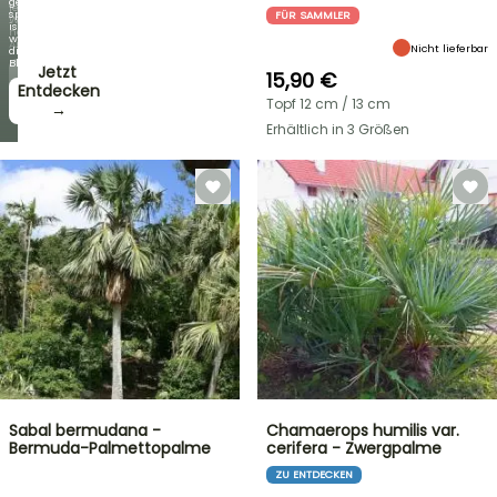
genauso
jede
spektakulär
FÜR SAMMLER
Woche
ist
neue
wie
Angebote
Nicht lieferbar
die
Blüten!
Jetzt
15,90 €
zugreifen!
Entdecken
Topf 12 cm / 13 cm
→
→
Erhältlich in 3 Größen
Sabal bermudana -
Chamaerops humilis var.
Bermuda-Palmettopalme
cerifera - Zwergpalme
ZU ENTDECKEN