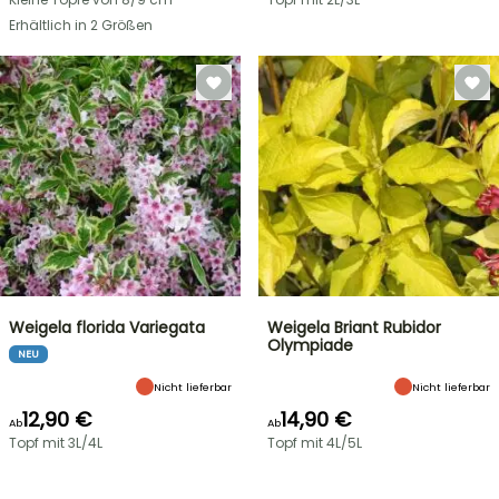
Erhältlich in 2 Größen
Weigela florida Variegata
Weigela Briant Rubidor
Olympiade
NEU
Nicht lieferbar
Nicht lieferbar
12,90 €
14,90 €
Ab
Ab
Topf mit 3L/4L
Topf mit 4L/5L