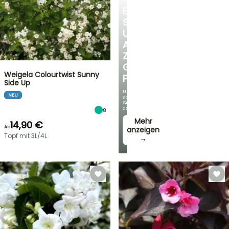
ENTDECKEN
SIE
UNSERE
AUSWAHL
ZU
GÜNSTIGEN
Weigela Colourtwist Sunny
PREISEN
Side Up
Und
NEU
sparen
Sie
dabei!
8
Mehr
14,90 €
Ab
anzeigen
Topf mit 3L/4L
→