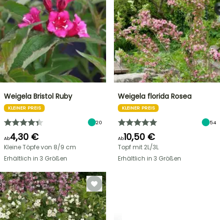
Weigela Bristol Ruby
Weigela florida Rosea
KLEINER PREIS
KLEINER PREIS
20
54
4,30 €
10,50 €
Ab
Ab
Kleine Töpfe von 8/9 cm
Topf mit 2L/3L
Erhältlich in 3 Größen
Erhältlich in 3 Größen
STRÄUCHER