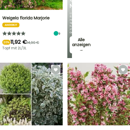
NEUHEITEN
Über
60
Weigela florida Marjorie
neue
Sorten
ANGEBOT
für
Ihren
Garten!
9
Alle
11,92 €
14,90 €
20%
anzeigen
Topf mit 2L/3L
→