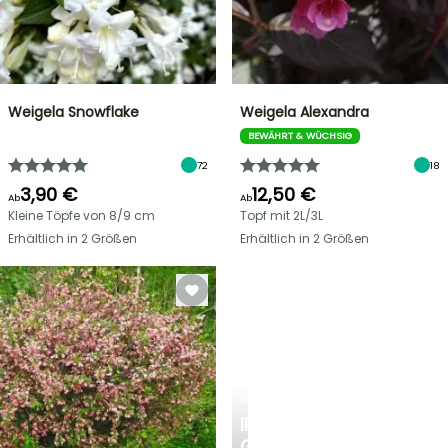
Weigela Snowflake
Weigela Alexandra
BEWÄHRT & WÜCHSIG
72
18
3,90 €
12,50 €
Ab
Ab
Kleine Töpfe von 8/9 cm
Topf mit 2L/3L
Erhältlich in 2 Größen
Erhältlich in 2 Größen
FRÜHLINGSZWIEBELN
IRIS
GERMANICA