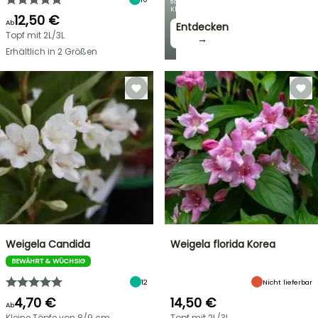
schönsten
Kletterpflanzen!
12,50 €
Ab
Entdecken
Topf mit 2L/3L
→
Erhältlich in 2 Größen
Weigela Candida
Weigela florida Korea
BEWÄHRT & WÜCHSIG
12
Nicht lieferbar
4,70 €
14,50 €
Ab
Kleine Töpfe von 8/9 cm
Topf mit 2L/3L