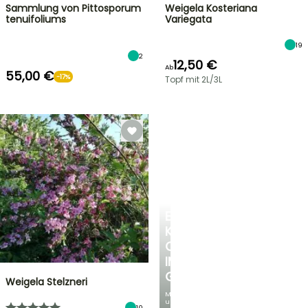
Sammlung von Pittosporum
Weigela Kosteriana
tenuifoliums
Variegata
19
2
12,50 €
Ab
55,00 €
-17%
Topf mit 2L/3L
EINE
KÜHLE
OASE
IM
GARTEN
Weigela Stelzneri
Mit
unseren
10