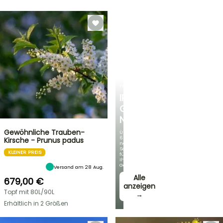
FRÜHLINGSZWIEBELN
IRIS
GERMANICA
NEUHEITEN
Gewöhnliche Trauben-
Über
60
Kirsche - Prunus padus
neue
Sorten
KLEINER PREIS
für
Ihren
Garten!
Versand am 28 Aug.
Alle
679,00 €
anzeigen
Topf mit 80L/90L
→
Erhältlich in 2 Größen