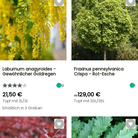
Laburnum anagyroides -
Fraxinus pennsylvanica
Gewöhnlicher Goldregen
Crispa - Rot-Esche
12
1
21,50 €
129,00 €
Ab
Topf mit 2L/3L
Topf mit 30L/35L
Erhältlich in 3 Größen