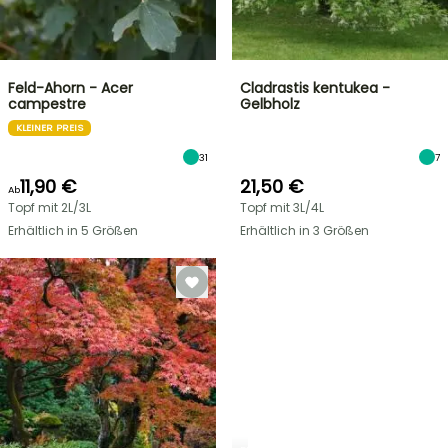
Feld-Ahorn - Acer
Cladrastis kentukea -
campestre
Gelbholz
KLEINER PREIS
31
7
11,90 €
21,50 €
Ab
Topf mit 2L/3L
Topf mit 3L/4L
Erhältlich in 5 Größen
Erhältlich in 3 Größen