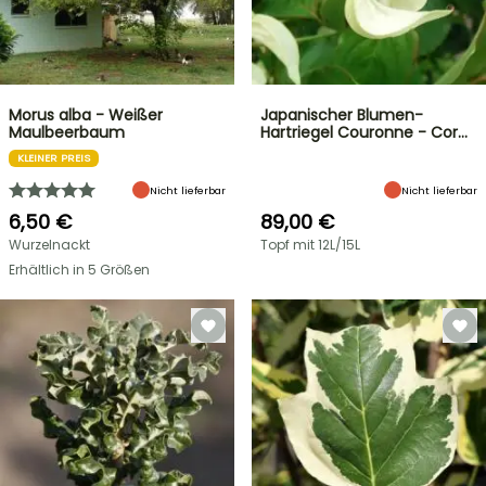
Morus alba - Weißer
Japanischer Blumen-
Maulbeerbaum
Hartriegel Couronne - Cor…
KLEINER PREIS
Nicht lieferbar
Nicht lieferbar
6,50 €
89,00 €
Wurzelnackt
Topf mit 12L/15L
Erhältlich in 5 Größen