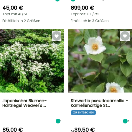
45,00 €
899,00 €
Topf mit 4L/5L
Topf mit 70L/75L
Erhältlich in 2 Größen
Erhältlich in 3 Größen
Japanischer Blumen-
Stewartia pseudocamellia -
Hartriegel Weaver's …
Kamelienartige St…
ZU ENTDECKEN
1
6
85,00 €
39,50 €
Ab