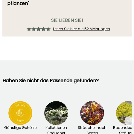
pflanzen"
SIE LIEBEN SIE!
Lesen Sie hier die 52 Meinungen
Haben Sie nicht das Passende gefunden?
→
Günstige Gehölze
Kollektionen
Sträucher nach
Bodendeck
Sträucher
Sorten
Sträuch