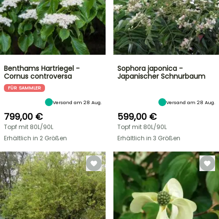
Benthams Hartriegel -
Sophora japonica -
Cornus controversa
Japanischer Schnurbaum
FÜR SAMMLER
Versand am 28 Aug.
Versand am 28 Aug.
799,00 €
599,00 €
Topf mit 80L/90L
Topf mit 80L/90L
Erhältlich in 2 Größen
Erhältlich in 3 Größen