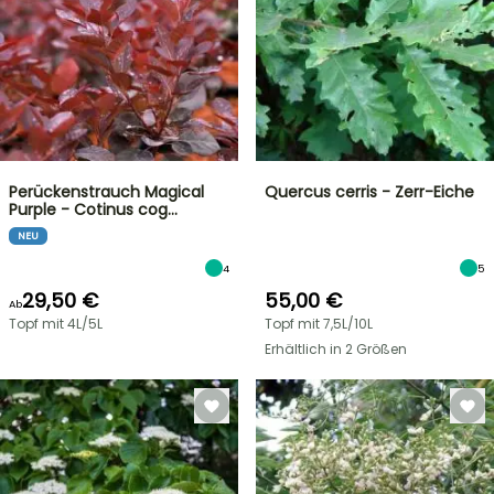
Perückenstrauch Magical
Quercus cerris - Zerr-Eiche
Purple - Cotinus cog…
NEU
4
5
29,50 €
55,00 €
Ab
Topf mit 4L/5L
Topf mit 7,5L/10L
Erhältlich in 2 Größen