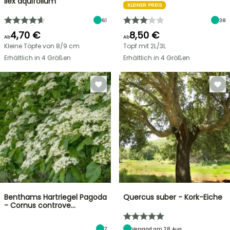
Ilex aquifolium
KLEINER PREIS
61
38
4,70 €
8,50 €
Ab
Ab
Kleine Töpfe von 8/9 cm
Topf mit 2L/3L
Erhältlich in 4 Größen
Erhältlich in 4 Größen
Benthams Hartriegel Pagoda
Quercus suber - Kork-Eiche
- Cornus controve…
7
Versand am 28 Aug.