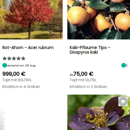
Rot-Ahorn - Acer rubrum
Kaki-Pflaume Tipo -
Diospyros kaki
Versand am 28 Aug.
2
999,00 €
75,00 €
Ab
Topf mit 80L/90L
Topf mit 12L/15L
Erhältlich in 4 Größen
Erhältlich in 2 Größen
BLITZANGEBOT
BIS
ZU
30