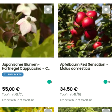
Japanischer Blumen-
Apfelbaum Red Sensation -
Hartriegel Cappuccino - C…
Malus domestica
ZU ENTDECKEN
1
10
55,00 €
34,50 €
Topf mit 6L/7L
Topf mit 4L/5L
Erhältlich in 2 Größen
Erhältlich in 2 Größen