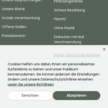
Unsere Verpflichtungen
Pflanzengarantie
Unsere Werte
Sichere Bezahlung
Soziale Verantwortung
Plantfit
Offene Stellen
Ohne Plastik
Pressebereich
Einkaufen mit Null
Verschwendung
HILFE & KONTAKTE
Weiter, ohne zu akzeptieren
Häufig gestellte Fragen
Cookies helfen uns dabei, Ihnen ein personalisiertes
Surferlebnis zu bieten und unser Publikum
Kontaktieren Sie uns
kennenzulernen. Sie können jederzeit die Einstellungen
ändern und unsere Datenschutzrichtlinie einsehen.
SPRACHE
Lesen Sie unsere Richtlinien
Promessedefleurs.com
Einrichten
Akzeptieren
Promessedefleurs.ie