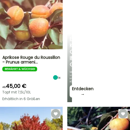
EINE
KÜHLE
OASE
Aprikose Rouge du Roussillon
IM
- Prunus armeni…
GARTEN
BEWÄHRT & WÜCHSIG
Mit
unseren
14
schönsten
Kletterpflanzen!
45,00 €
Ab
Entdecken
Topf mit 7,5L/10L
→
Erhältlich in 6 Größen