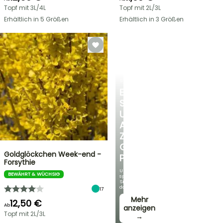
Topf mit 3L/4L
Topf mit 2L/3L
Erhältlich in 5 Größen
Erhältlich in 3 Größen
STRÄUCHER
ENTDECKEN
SIE
UNSERE
AUSWAHL
ZU
GÜNSTIGEN
Goldglöckchen Week-end -
PREISEN
Forsythie
Und
BEWÄHRT & WÜCHSIG
sparen
Sie
dabei!
17
Mehr
12,50 €
Ab
anzeigen
Topf mit 2L/3L
→