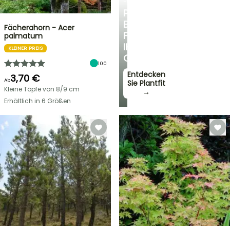
PLANTFIT
PERSÖNLICHE
BERATUNG
Fächerahorn - Acer
FÜR
palmatum
IHREN
KLEINER PREIS
GARTEN
100
Entdecken
3,70 €
Ab
Sie Plantfit
Kleine Töpfe von 8/9 cm
→
Erhältlich in 6 Größen