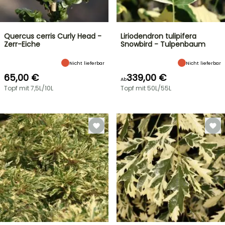
Quercus cerris Curly Head -
Liriodendron tulipifera
Zerr-Eiche
Snowbird - Tulpenbaum
Nicht lieferbar
Nicht lieferbar
65,00 €
339,00 €
Ab
Topf mit 7,5L/10L
Topf mit 50L/55L