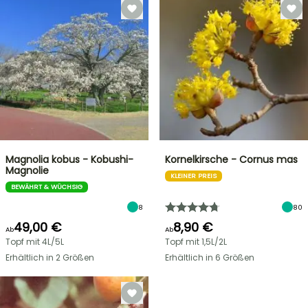
Magnolia kobus - Kobushi-
Kornelkirsche - Cornus mas
Magnolie
KLEINER PREIS
BEWÄHRT & WÜCHSIG
8
80
49,00 €
8,90 €
Ab
Ab
Topf mit 4L/5L
Topf mit 1,5L/2L
Erhältlich in 2 Größen
Erhältlich in 6 Größen