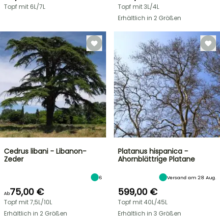
Topf mit 6L/7L
Topf mit 3L/4L
Erhältlich in 2 Größen
Cedrus libani - Libanon-
Platanus hispanica -
Zeder
Ahornblättrige Platane
6
Versand am 28 Aug.
75,00 €
599,00 €
Ab
Topf mit 7,5L/10L
Topf mit 40L/45L
Erhältlich in 2 Größen
Erhältlich in 3 Größen