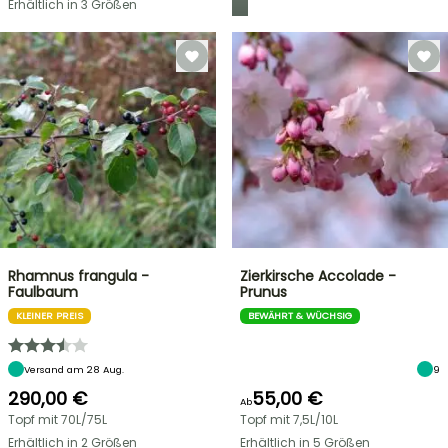
Erhältlich in 3 Größen
Rhamnus frangula -
Zierkirsche Accolade -
Faulbaum
Prunus
KLEINER PREIS
BEWÄHRT & WÜCHSIG
Versand am 28 Aug.
9
290,00 €
55,00 €
Ab
Topf mit 70L/75L
Topf mit 7,5L/10L
Erhältlich in 2 Größen
Erhältlich in 5 Größen