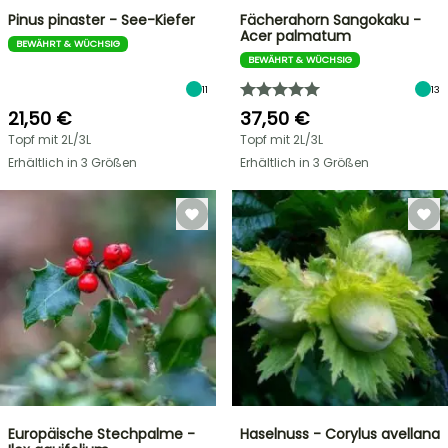
Pinus pinaster - See-Kiefer
Fächerahorn Sangokaku -
Acer palmatum
BEWÄHRT & WÜCHSIG
BEWÄHRT & WÜCHSIG
11
13
21,50 €
37,50 €
Topf mit 2L/3L
Topf mit 2L/3L
Erhältlich in 3 Größen
Erhältlich in 3 Größen
Europäische Stechpalme -
Haselnuss - Corylus avellana