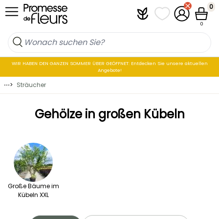
Zum Inhalt springen
0
Plantfit
Meine Favoritenli
Mein Konto
Waren
0
WIR HABEN DEN GANZEN SOMMER ÜBER GEÖFFNET: Entdecken Sie unsere aktuellen
Angebote!
⋯
>
Sträucher
Gehölze in großen Kübeln
Große Bäume im
Kübeln XXL