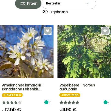
Filtern
39
Ergebnisse
Amelanchier lamarckii -
Vogelbeere - Sorbus
Kanadische Felsenbir…
aucuparia
KLEINER PREIS
KLEINER PREIS
30
4
12,50 €
11,90 €
Ab
Ab