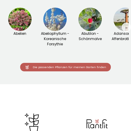
→
Abelien
Abeliophyllum -
Abutilon -
Adansoni
Koreanische
Schönmalve
Affenbrot
Forsythie
Die passenden Pflanzen für meinen Garten finden