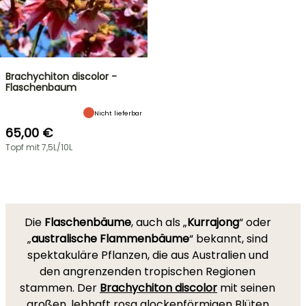
Brachychiton discolor -
Flaschenbaum
Nicht lieferbar
65,00 €
Topf mit 7,5L/10L
Die
Flaschenbäume
, auch als „
Kurrajong
“ oder
„
australische Flammenbäume
“ bekannt, sind
spektakuläre Pflanzen, die aus Australien und
den angrenzenden tropischen Regionen
stammen. Der
Brachychiton discolor
mit seinen
großen, lebhaft rosa glockenförmigen Blüten