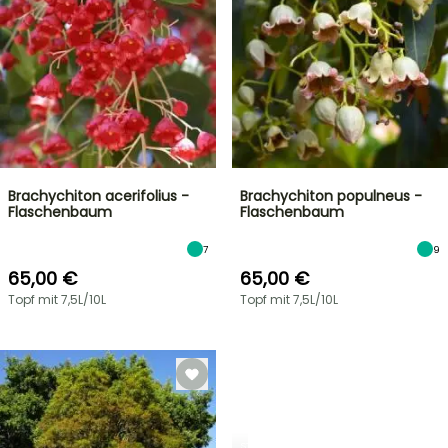
Brachychiton acerifolius -
Brachychiton populneus -
Flaschenbaum
Flaschenbaum
7
9
65,00 €
65,00 €
Topf mit 7,5L/10L
Topf mit 7,5L/10L
STRÄUCHER