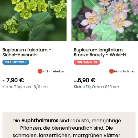
Bupleurum falcatum -
Bupleurum longifolium
Sichel-Hasenohr
Bronze Beauty - Wald-H…
ZU ENTDECKEN
FÜR SAMMLER
Nicht lieferbar
Nicht lieferbar
7,90 €
6,90 €
Ab
Ab
Kleine Töpfe von 8/9 cm
Kleine Töpfe von 8/9 cm
Die
Buphthalmums
sind robuste, mehrjährige
Pflanzen, die bienenfreundlich sind. Die
schmalen, lanzettlichen, mattgrünen Blätter