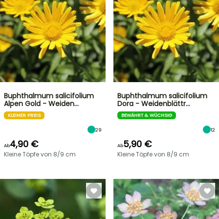
Buphthalmum salicifolium
Buphthalmum salicifolium
Alpen Gold - Weiden…
Dora - Weidenblättr…
KLEINER PREIS
BEWÄHRT & WÜCHSIG
29
12
4,90 €
5,90 €
Ab
Ab
Kleine Töpfe von 8/9 cm
Kleine Töpfe von 8/9 cm