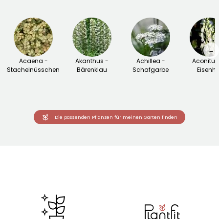
→
Acaena -
Akanthus -
Achillea -
Aconitu
Stachelnüsschen
Bärenklau
Schafgarbe
Eisenhu
Die passenden Pflanzen für meinen Garten finden