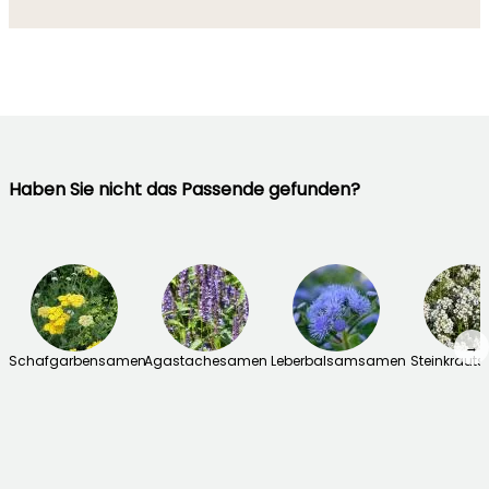
Haben Sie nicht das Passende gefunden?
→
Schafgarbensamen
Agastachesamen
Leberbalsamsamen
Steinkraut