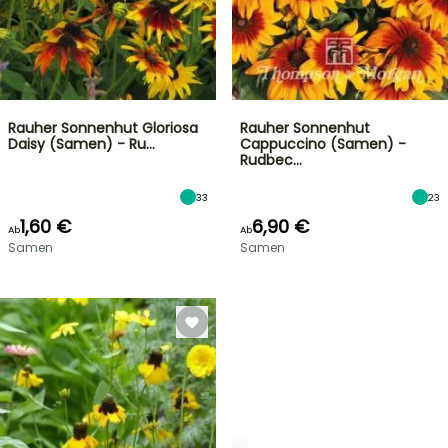
Rauher Sonnenhut Gloriosa
Rauher Sonnenhut
Daisy (Samen) - Ru…
Cappuccino (Samen) -
Rudbec…
33
23
1,60 €
6,90 €
Ab
Ab
Samen
Samen