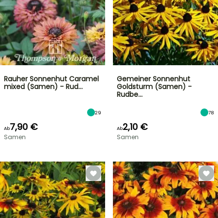
Rauher Sonnenhut Caramel
Gemeiner Sonnenhut
mixed (Samen) - Rud…
Goldsturm (Samen) -
Rudbe…
29
78
7,90 €
2,10 €
Ab
Ab
Samen
Samen