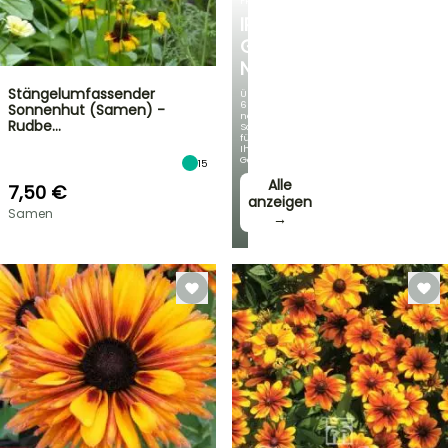
FRÜHLINGSZWIEBELN
IRIS
GERMANICA
NEUHEITEN
Stängelumfassender
Über
60
Sonnenhut (Samen) -
neue
Rudbe…
Sorten
für
Ihren
Garten!
15
Alle
7,50 €
anzeigen
Samen
→