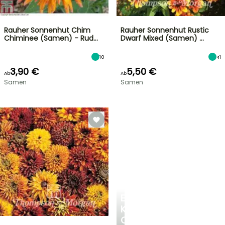
Rauher Sonnenhut Chim
Rauher Sonnenhut Rustic
Chiminee (Samen) - Rud…
Dwarf Mixed (Samen) …
10
41
3,90 €
5,50 €
Ab
Ab
Samen
Samen
EINE
KÜHLE
OASE