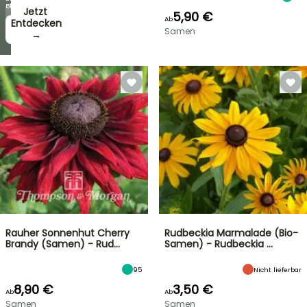
Blüten!
Jetzt
5,90 €
Ab
zugreifen!
Entdecken
Samen
→
→
Rauher Sonnenhut Cherry
Rudbeckia Marmalade (Bio-
Brandy (Samen) - Rud…
Samen) - Rudbeckia …
95
Nicht lieferbar
8,90 €
3,50 €
Ab
Ab
Samen
Samen