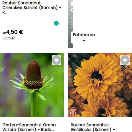
Rauher Sonnenhut
IM
Cherokee Sunset (Samen) -
GARTEN
R…
Mit
unseren
14
schönsten
Kletterpflanzen!
4,50 €
Ab
Entdecken
Samen
→
Garten-Sonnenhut Green
Rauher Sonnenhut
Wizard (Samen) - Rudb…
Goldilocks (Samen) -