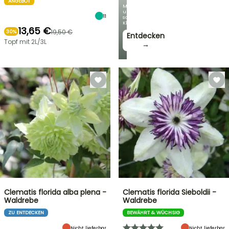
ANGEBOT
Mit
unseren
11
schönsten
Kletterpflanzen!
13,65 €
19,50 €
30%
Entdecken
Topf mit 2L/3L
→
Clematis florida alba plena -
Clematis florida Sieboldii -
Waldrebe
Waldrebe
ZU ENTDECKEN
BEWÄHRT & WÜCHSIG
Nicht lieferbar
Nicht lieferbar