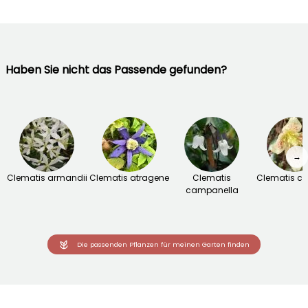
Haben Sie nicht das Passende gefunden?
→
Clematis armandii
Clematis atragene
Clematis
Clematis ci
campanella
Die passenden Pflanzen für meinen Garten finden