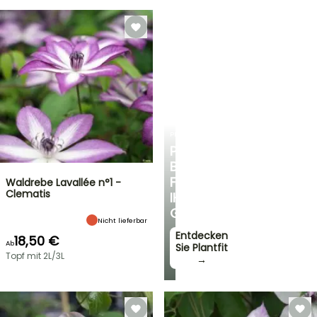
PLANTFIT
PERSÖNLICHE
BERATUNG
FÜR
Waldrebe Lavallée n°1 -
Clematis
IHREN
GARTEN
Nicht lieferbar
Entdecken
18,50 €
Ab
Sie Plantfit
Topf mit 2L/3L
→