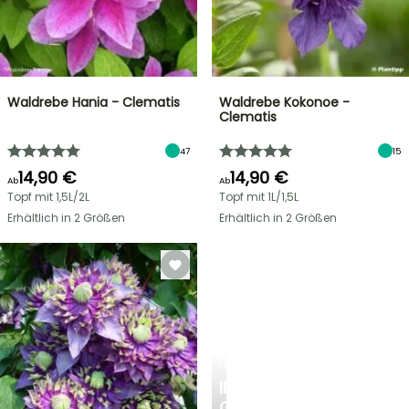
Waldrebe Hania - Clematis
Waldrebe Kokonoe -
Clematis
47
15
14,90 €
14,90 €
Ab
Ab
Topf mit 1,5L/2L
Topf mit 1L/1,5L
Erhältlich in 2 Größen
Erhältlich in 2 Größen
FRÜHLINGSZWIEBELN
IRIS
GERMANICA