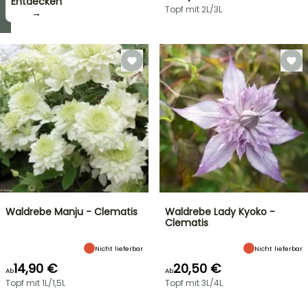
zugreifen!
Entdecken
Topf mit 2L/3L
→
→
Waldrebe Manju - Clematis
Waldrebe Lady Kyoko -
Clematis
Nicht lieferbar
Nicht lieferbar
14,90 €
20,50 €
Ab
Ab
Topf mit 1L/1,5L
Topf mit 3L/4L