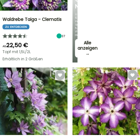
NEUHEITEN
Über
60
Waldrebe Taiga - Clematis
neue
Sorten
ZU ENTDECKEN
für
Ihren
Garten!
37
Alle
22,50 €
Ab
anzeigen
Topf mit 1,5L/2L
→
Erhältlich in 2 Größen