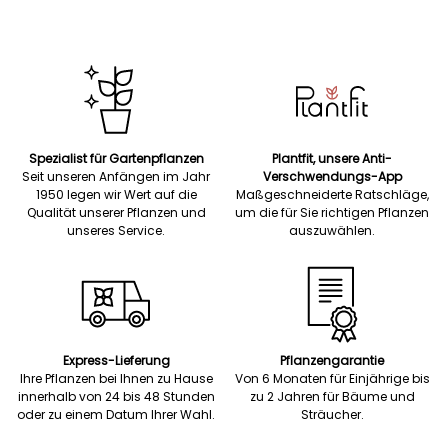
Spezialist für Gartenpflanzen
Plantfit, unsere Anti-
Seit unseren Anfängen im Jahr
Verschwendungs-App
1950 legen wir Wert auf die
Maßgeschneiderte Ratschläge,
Qualität unserer Pflanzen und
um die für Sie richtigen Pflanzen
unseres Service.
auszuwählen.
Express-Lieferung
Pflanzengarantie
Ihre Pflanzen bei Ihnen zu Hause
Von 6 Monaten für Einjährige bis
innerhalb von 24 bis 48 Stunden
zu 2 Jahren für Bäume und
oder zu einem Datum Ihrer Wahl.
Sträucher.