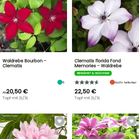
Waldrebe Bourbon -
Clematis florida Fond
Clematis
Memories - Waldrebe
BEWÄHRT & WÜCHSIG
5
Nicht lieferbar
20,50 €
22,50 €
Ab
Topf mit 2L/3L
Topf mit 2L/3L