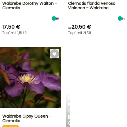
Waldrebe Dorothy Walton -
Clematis florida Venosa
Clematis
Violacea - Waldrebe
15
14
17,50 €
20,50 €
Ab
Topf mit 1,5L/2L
Topf mit 2L/3L
EINE
KÜHLE
OASE
Waldrebe Gipsy Queen -
IM
Clematis
GARTEN