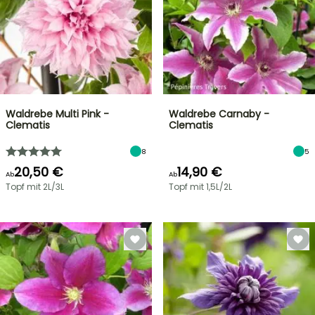
Waldrebe Multi Pink -
Waldrebe Carnaby -
Clematis
Clematis
8
5
20,50 €
14,90 €
Ab
Ab
Topf mit 2L/3L
Topf mit 1,5L/2L