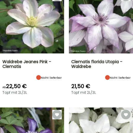
Waldrebe Jeanes Pink -
Clematis florida Utopia -
Clematis
Waldrebe
Nicht lieferbar
Nicht lieferbar
22,50 €
21,50 €
Ab
Topf mit 2L/3L
Topf mit 2L/3L