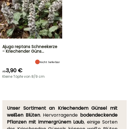
Ajuga reptans Schneekerze
- Kriechender Güns…
Nicht lieferbar
3,90 €
Ab
Kleine Töpfe von 8/9 cm
Unser Sortiment an Kriechendem Günsel mit
weißen Blüten
. Hervorragende
bodendeckende
Pflanzen mit immergrünem Laub
, einige Sorten
des Kriechenden Günsels können weiße Blüten