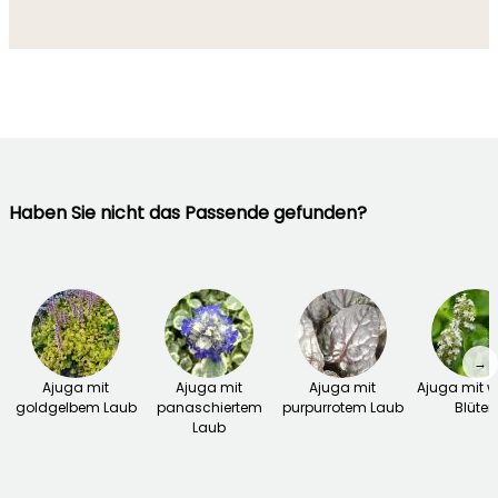
Haben Sie nicht das Passende gefunden?
→
Ajuga mit
Ajuga mit
Ajuga mit
Ajuga mit 
goldgelbem Laub
panaschiertem
purpurrotem Laub
Blüten
Laub