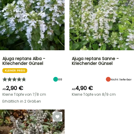
Ajuga reptans Alba -
Ajuga reptans Sanne -
Kriechender Günsel
Kriechender Günsel
KLEINER PREIS
88
Nicht lieferbar
2,90 €
4,90 €
Ab
Ab
Kleine Töpfe von 7/8 cm
Kleine Töpfe von 8/9 cm
Erhältlich in 2 Größen