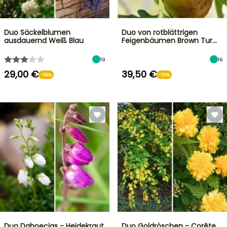
Duo Säckelblumen
Duo von rotblättrigen
ausdauernd Weiß Blau
Feigenbäumen Brown Tur…
19
16
29,00 €
39,50 €
-16%
-10%
Duo Daboecias - Heidekraut
Duo Goldröschen - Corête