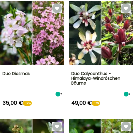
Duo Diosmas
Duo Calycanthus -
Himalaya-Windröschen
Bäume
7
9
35,00 €
49,00 €
-19%
-17%