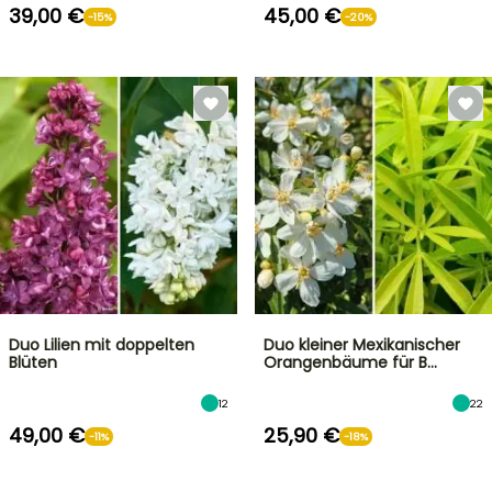
39,00 €
45,00 €
-15%
-20%
Duo Lilien mit doppelten
Duo kleiner Mexikanischer
Blüten
Orangenbäume für B…
12
22
49,00 €
25,90 €
-11%
-18%