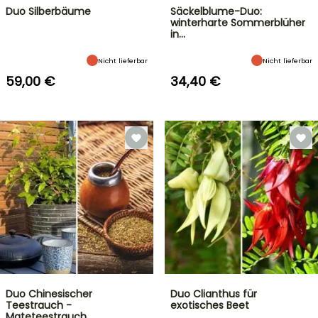
Duo Silberbäume
Säckelblume-Duo:
winterharte Sommerblüher
in…
Nicht lieferbar
Nicht lieferbar
59,00 €
34,40 €
Duo Chinesischer
Duo Clianthus für
Teestrauch -
exotisches Beet
Mateteestrauch