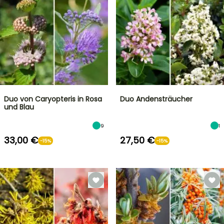
Duo von Caryopteris in Rosa
Duo Andensträucher
und Blau
9
1
33,00 €
27,50 €
-15%
-15%