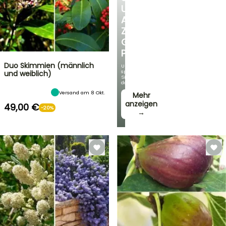
UNSERE
AUSWAHL
ZU
GÜNSTIGEN
PREISEN
Duo Skimmien (männlich
Und
sparen
und weiblich)
Sie
dabei!
Versand am 8 Okt.
Mehr
anzeigen
49,00 €
-20%
→