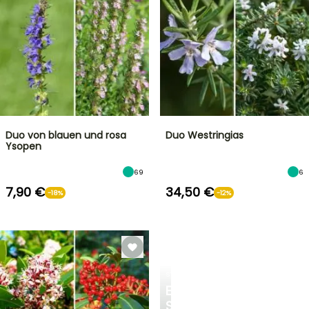
Duo von blauen und rosa
Duo Westringias
Ysopen
69
6
7,90 €
34,50 €
-18%
-12%
STRÄUCHER
ENTDECKEN
SIE