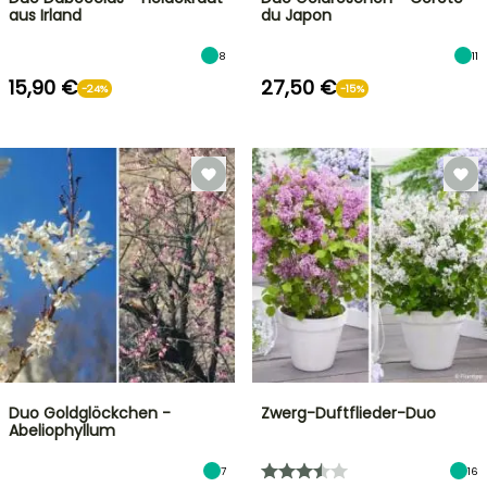
aus Irland
du Japon
8
11
15,90 €
27,50 €
-24%
-15%
Duo Goldglöckchen -
Zwerg-Duftflieder-Duo
Abeliophyllum
7
16