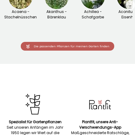
→
Acaena -
Akanthus -
Achillea -
Aconitu
Stachelnüsschen
Bärenklau
Schafgarbe
Eisenhu
Die passenden Pflanzen für meinen Garten finden
Spezialist für Gartenpflanzen
Plantfit, unsere Anti-
Seit unseren Anfängen im Jahr
Verschwendungs-App
1950 legen wir Wert auf die
Maßgeschneiderte Ratschläge,