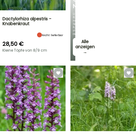
NEUHEITEN
Über
60
Dactylorhiza alpestris -
neue
Knabenkraut
Sorten
für
Ihren
Garten!
Nicht lieferbar
Alle
28,50 €
anzeigen
Kleine Töpfe von 8/9 cm
→