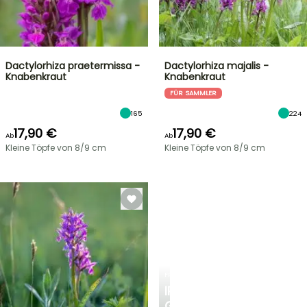
Dactylorhiza praetermissa -
Dactylorhiza majalis -
Knabenkraut
Knabenkraut
FÜR SAMMLER
165
224
17,90 €
17,90 €
Ab
Ab
Kleine Töpfe von 8/9 cm
Kleine Töpfe von 8/9 cm
FRÜHLINGSZWIEBELN
IRIS
GERMANICA