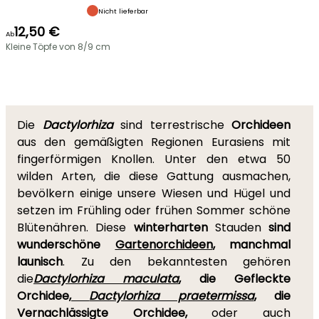
Nicht lieferbar
12,50 €
Ab
Kleine Töpfe von 8/9 cm
Die
Dactylorhiza
sind terrestrische
Orchideen
aus den gemäßigten Regionen Eurasiens mit
fingerförmigen Knollen. Unter den etwa 50
wilden Arten, die diese Gattung ausmachen,
bevölkern einige unsere Wiesen und Hügel und
setzen im Frühling oder frühen Sommer schöne
Blütenähren. Diese
winterharten
Stauden
sind
wunderschöne
Gartenorchideen
, manchmal
launisch
. Zu den bekanntesten gehören
die
Dactylorhiza maculata
, die Gefleckte
Orchidee,
Dactylorhiza praetermissa
, die
Vernachlässigte Orchidee,
oder auch