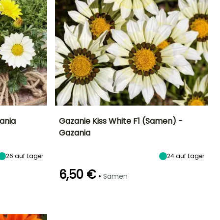
ania
Gazanie Kiss White F1 (Samen) -
Gazania
Standort
Höhe bei Reife
Standort
Blütezeit
Sonne
20 cm
Sonne
Mai für Oktober
26
auf Lager
24
auf Lager
6,50 €
•
Samen
Keimzeit
Art der Aussaat
20 Tagen
Aussaat unter
Glas, Aussaat
unter Glas,