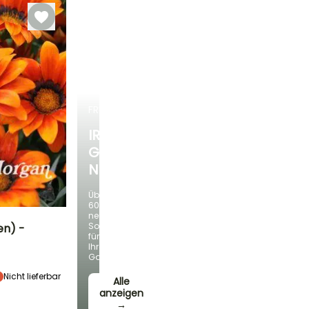
beheizt
FRÜHLINGSZWIEBELN
IRIS
GERMANICA
NEUHEITEN
Über
60
neue
Sorten
en) -
für
Ihren
Standort
Garten!
Sonne
Nicht lieferbar
Alle
anzeigen
→