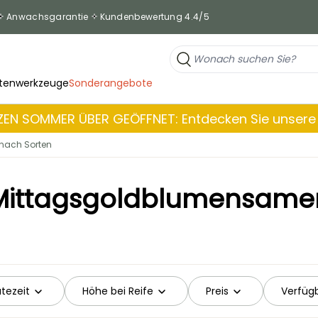
Anwachsgarantie
Kundenbewertung 4.4/5
tenwerkzeuge
Sonderangebote
EN SOMMER ÜBER GEÖFFNET: Entdecken Sie unsere 
ach Sorten
Mittagsgoldblumensame
ütezeit
Höhe bei Reife
Preis
Verfügb