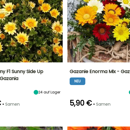
ny F1 Sunny Side Up
Gazanie Enorma Mix - Gaz
 Gazania
NEU
Höhe bei Reife
Standort
Höhe bei Reife
Blütezeit
20 cm
Sonne
25 cm
r
Mai für Oktober
24
auf Lager
€
5,90 €
•
•
Samen
Samen
Art der Aussaat
Keimzeit
Art der Aussaat
Aussaat unter
20 Tagen
Aussaat unter
Glas, Aussaat
Glas, Aussaat
unter Glas,
unter Glas,