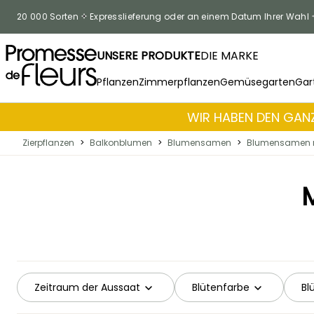
Zum Inhalt springen
20 000 Sorten
Expresslieferung oder an einem Datum Ihrer Wahl
UNSERE PRODUKTE
DIE MARKE
Pflanzen
Zimmerpflanzen
Gemüsegarten
Gar
WIR HABEN DEN GANZ
Zierpflanzen
>
Balkonblumen
>
Blumensamen
>
Blumensamen n
Zeitraum der Aussaat
Blütenfarbe
Bl