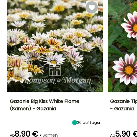
Gazanie Big Kiss White Flame
Gazanie Ti
(Samen) - Gazania
- Gazania
Höhe bei Reife
Standort
Blütezeit
Blütezeit
30 cm
Sonne
Mai für Oktober
Mai für Oktobe
20
auf Lager
8,90 €
5,90 
•
Samen
Ab
Ab