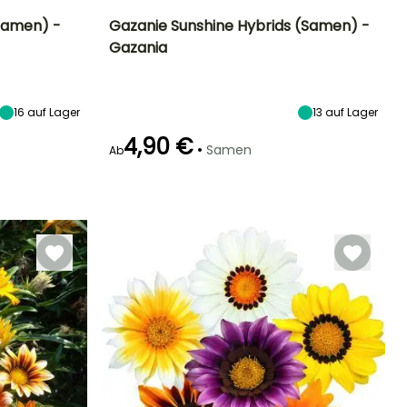
Samen) -
Gazanie Sunshine Hybrids (Samen) -
Gazania
Standort
Höhe bei Reife
Standort
Blütezeit
Sonne
20 cm
Sonne
Mai für Oktober
16
auf Lager
13
auf Lager
4,90 €
•
Samen
Ab
Keimzeit
Art der Aussaat
20 Tagen
Aussaat unter
Glas, Aussaat
unter Glas,
beheizt