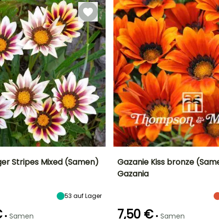
beheizt
beheizt
ger Stripes Mixed (Samen)
Gazanie Kiss bronze (Sam
Gazania
Höhe bei Reife
Standort
Höhe bei Reife
Blütezeit
30 cm
Sonne
30 cm
r
Juni für Oktober
53
auf Lager
€
7,50 €
•
•
Samen
Samen