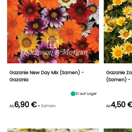
Gazanie New Day Mix (Samen) -
Gazanie Za
Gazania
(Samen) -
Höhe bei Reife
Standort
Blütezeit
Blütezeit
30 cm
Sonne
Mai für Oktober
Mai für Oktobe
31
auf Lager
6,90 €
4,50 
•
Samen
Ab
Ab
Keimzeit
Keimzeit
20 Tagen
20 Tagen