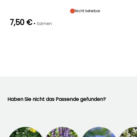
Höhe bei Reife
Standort
Blütezeit
20 cm
Sonne
Mai für Oktober
Nicht lieferbar
7,50 €
•
Samen
Keimzeit
Art der Aussaat
20 Tagen
Aussaat unter
Glas, Aussaat
unter Glas,
beheizt
Haben Sie nicht das Passende gefunden?