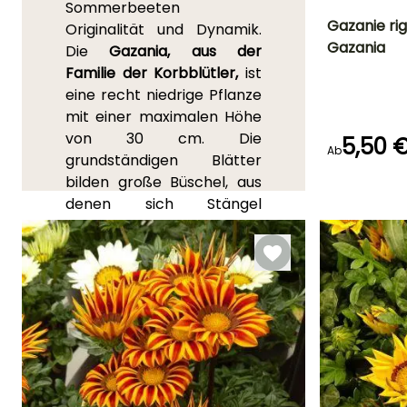
Sommerbeeten
Gazanie ri
Originalität und Dynamik.
Gazania
Die
Gazania, aus der
Blütezeit
Familie der Korbblütler,
ist
Mai für Oktobe
eine recht niedrige Pflanze
mit einer maximalen Höhe
von 30 cm. Die
5,50 
Ab
grundständigen Blätter
Keimzeit
20 Tagen
bilden große Büschel, aus
denen sich Stängel
erheben, die eine einzelne
Blüteninfloreszenz tragen,
die wir 'Blume' nennen.
Aufgrund ihrer
außergewöhnlich langen
Blütezeit von Mai bis
Oktober ist die Gazania
auch eine einfach zu
kultivierende Pflanze in