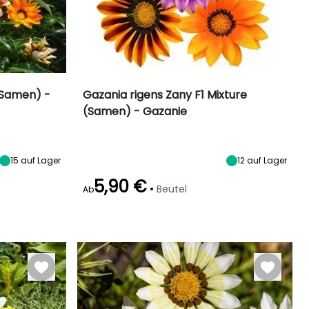
(Samen) -
Gazania rigens Zany F1 Mixture
(Samen) - Gazanie
Standort
Höhe bei Reife
Standort
Blütezeit
Sonne
20 cm
Sonne
Mai für Oktober
15
auf Lager
12
auf Lager
5,90 €
•
Beutel
Ab
Keimzeit
Art der Aussaat
20 Tagen
Aussaat unter
Glas, Aussaat
unter Glas,
beheizt