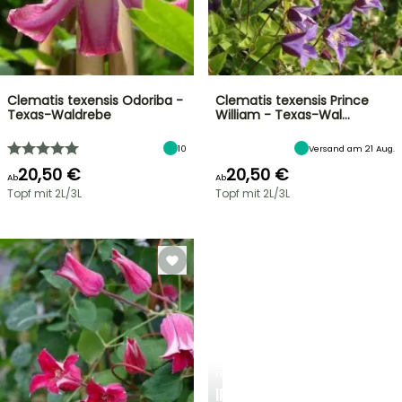
Clematis texensis Odoriba -
Clematis texensis Prince
Texas-Waldrebe
William - Texas-Wal…
10
Versand am 21 Aug.
20,50 €
20,50 €
Ab
Ab
Topf mit 2L/3L
Topf mit 2L/3L
FRÜHLINGSZWIEBELN
IRIS