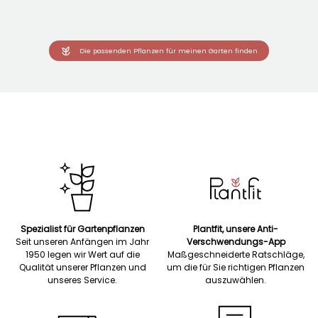
Die passenden Pflanzen für meinen Garten finden
Spezialist für Gartenpflanzen
Plantfit, unsere Anti-
Seit unseren Anfängen im Jahr
Verschwendungs-App
1950 legen wir Wert auf die
Maßgeschneiderte Ratschläge,
Qualität unserer Pflanzen und
um die für Sie richtigen Pflanzen
unseres Service.
auszuwählen.