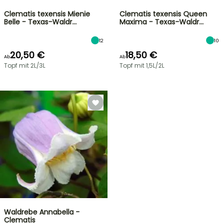
Clematis texensis Mienie
Clematis texensis Queen
Belle - Texas-Waldr…
Maxima - Texas-Waldr…
12
10
20,50 €
18,50 €
Ab
Ab
Topf mit 2L/3L
Topf mit 1,5L/2L
Waldrebe Annabella -
Clematis