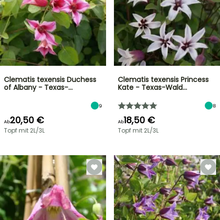
Clematis texensis Duchess
Clematis texensis Princess
of Albany - Texas-…
Kate - Texas-Wald…
9
8
20,50 €
18,50 €
Ab
Ab
Topf mit 2L/3L
Topf mit 2L/3L