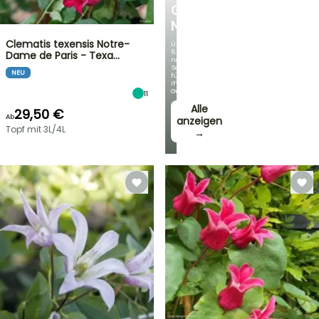
GERMANICA
NEUHEITEN
Clematis texensis Notre-
Über
60
Dame de Paris - Texa…
neue
Sorten
NEU
für
Ihren
Garten!
11
Alle
29,50 €
Ab
anzeigen
Topf mit 3L/4L
→