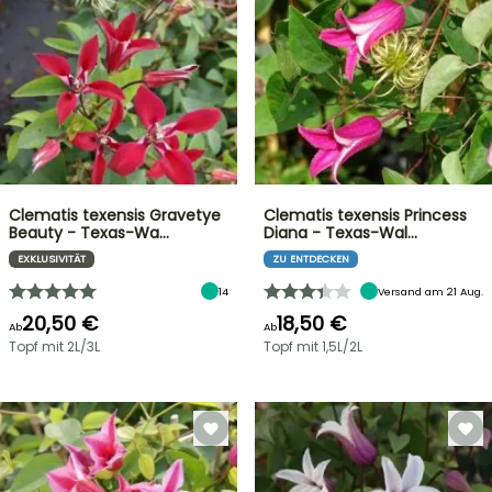
Clematis texensis Gravetye
Clematis texensis Princess
Beauty - Texas-Wa…
Diana - Texas-Wal…
EXKLUSIVITÄT
ZU ENTDECKEN
14
Versand am 21 Aug.
20,50 €
18,50 €
Ab
Ab
Topf mit 2L/3L
Topf mit 1,5L/2L