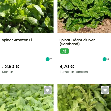
Spinat Amazon F1
Spinat Géant d'Hiver
(Saatband)
17
18
3,90 €
4,70 €
Ab
Samen
Samen in Bändern