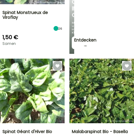
OASE
IM
Spinat Monstrueux de
GARTEN
Viroflay
Mit
unseren
26
schönsten
Kletterpflanzen!
1,50 €
Entdecken
Samen
→
Spinat Géant d'Hiver Bio
Malabarspinat Bio - Basella