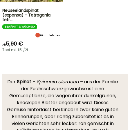
Neuseelandspinat
(expansa) - Tetragonia
tetr…
BEWÄHRT & WÜCHSIG
Nicht lieferbar
5,90 €
Ab
Topf mit 1,5L/2L
Der
Spinat
–
Spinacia oleracea
– aus der Familie
der Fuchsschwanzgewächse ist eine
Gemüsepflanze, die wegen ihrer dunkelgrünen,
knackigen Blätter angebaut wird. Dieses
Gemüse hinterlässt bei Kindern zwar keine guten
Erinnerungen, aber richtig zubereitet ist es in
vielen Gerichten sehr lecker: roh gemischt in