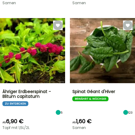
Samen
Samen
Ähriger Erdbeerspinat -
Spinat Géant d'Hiver
Blitum capitatum
BEWÄHRT & WÜCHSIG
ZU ENTDECKEN
5
123
6,90 €
1,60 €
Ab
Ab
Topf mit 1,5L/2L
Samen