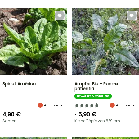
Spinat América
Ampfer Bio - Rumex
patientia
BEWÄHRT & WÜCHSIG
Nicht lieferbar
Nicht lieferbar
4,90 €
5,90 €
Ab
Samen
Kleine Töpfe von 8/9 cm