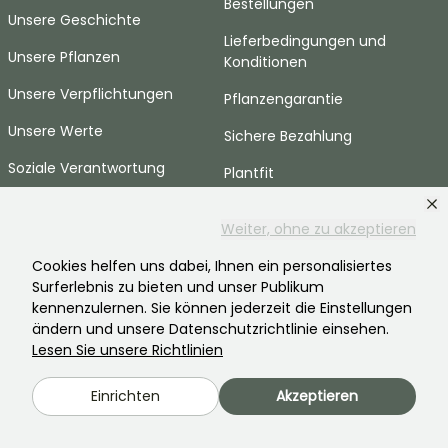
Bestellungen
Unsere Geschichte
Lieferbedingungen und
Unsere Pflanzen
Konditionen
Unsere Verpflichtungen
Pflanzengarantie
Unsere Werte
Sichere Bezahlung
Soziale Verantwortung
Plantfit
Offene Stellen
Ohne Plastik
Weiter, ohne zu akzeptieren
Pressebereich
Einkaufen mit Null
Cookies helfen uns dabei, Ihnen ein personalisiertes
Verschwendung
Surferlebnis zu bieten und unser Publikum
HILFE & KONTAKTE
kennenzulernen. Sie können jederzeit die Einstellungen
ändern und unsere Datenschutzrichtlinie einsehen.
Häufig gestellte Fragen
Lesen Sie unsere Richtlinien
Kontaktieren Sie uns
Einrichten
Akzeptieren
SPRACHE