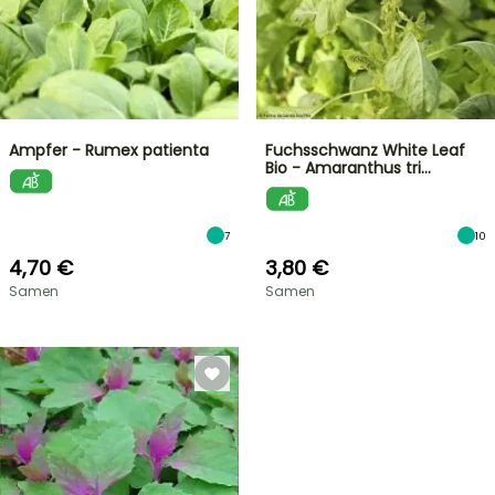
Ampfer - Rumex patienta
Fuchsschwanz White Leaf
Bio - Amaranthus tri…
7
10
4,70 €
3,80 €
Samen
Samen