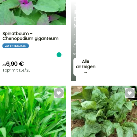
FRÜHLINGSZWIEBELN
IRIS
GERMANICA
NEUHEITEN
Spinatbaum -
Über
60
Chenopodium giganteum
neue
Sorten
ZU ENTDECKEN
für
Ihren
Garten!
6
Alle
6,90 €
Ab
anzeigen
Topf mit 1,5L/2L
→