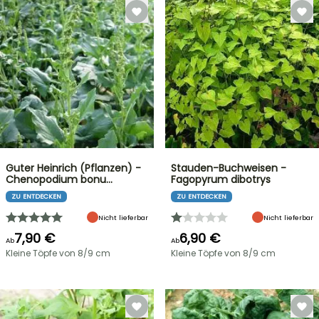
Guter Heinrich (Pflanzen) -
Stauden-Buchweisen -
Chenopodium bonu…
Fagopyrum dibotrys
ZU ENTDECKEN
ZU ENTDECKEN
Nicht lieferbar
Nicht lieferbar
7,90 €
6,90 €
Ab
Ab
Kleine Töpfe von 8/9 cm
Kleine Töpfe von 8/9 cm