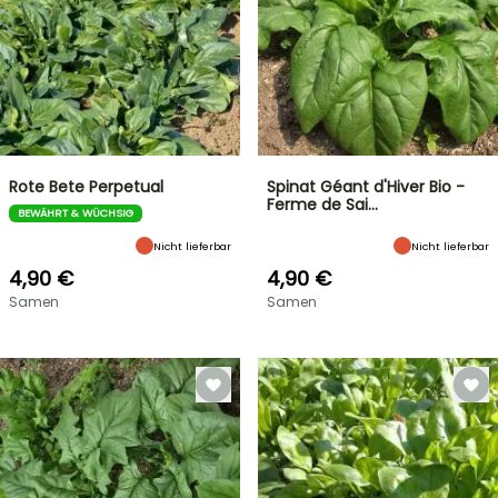
Rote Bete Perpetual
Spinat Géant d'Hiver Bio -
Ferme de Sai…
BEWÄHRT & WÜCHSIG
Nicht lieferbar
Nicht lieferbar
4,90 €
4,90 €
Samen
Samen