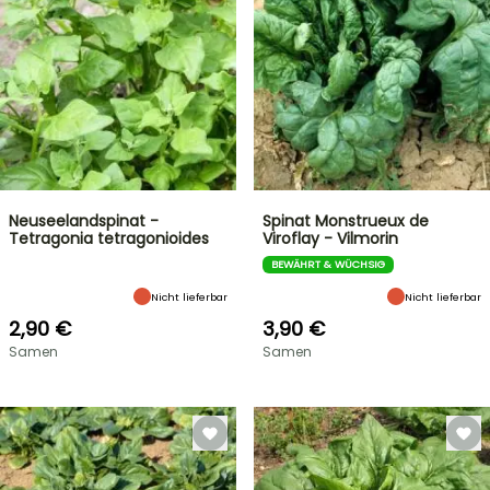
Neuseelandspinat -
Spinat Monstrueux de
Tetragonia tetragonioides
Viroflay - Vilmorin
BEWÄHRT & WÜCHSIG
Nicht lieferbar
Nicht lieferbar
2,90 €
3,90 €
Samen
Samen