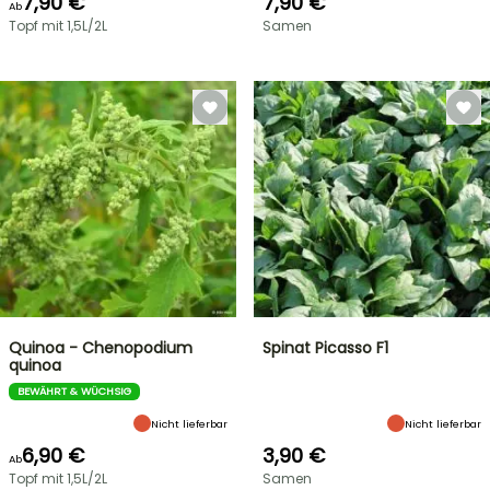
7,90 €
7,90 €
Ab
Topf mit 1,5L/2L
Samen
Quinoa - Chenopodium
Spinat Picasso F1
quinoa
BEWÄHRT & WÜCHSIG
Nicht lieferbar
Nicht lieferbar
6,90 €
3,90 €
Ab
Topf mit 1,5L/2L
Samen