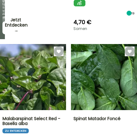
genauso
jede
spektakulär
Woche
ist
neue
wie
Angebote
19
die
Blüten!
Jetzt
4,70 €
zugreifen!
Entdecken
Samen
→
→
Malabarspinat Select Red -
Spinat Matador Foncé
Basella alba
ZU ENTDECKEN