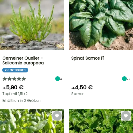
Gemeiner Queller -
Spinat Samos F1
Salicornia europaea
ZU ENTDECKEN
4
28
5,90 €
4,50 €
Ab
Ab
Topf mit 1,5L/2L
Samen
Erhältlich in 2 Größen