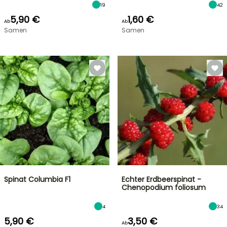
19
42
5,90 €
1,60 €
Ab
Ab
Samen
Samen
Spinat Columbia F1
Echter Erdbeerspinat -
Chenopodium foliosum
4
34
5,90 €
3,50 €
Ab