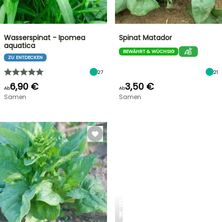
Wasserspinat - Ipomea
Spinat Matador
aquatica
BEWÄHRT & WÜCHSIG
ZU ENTDECKEN
27
21
6,90 €
3,50 €
Ab
Ab
Samen
Samen
EINE
KÜHLE