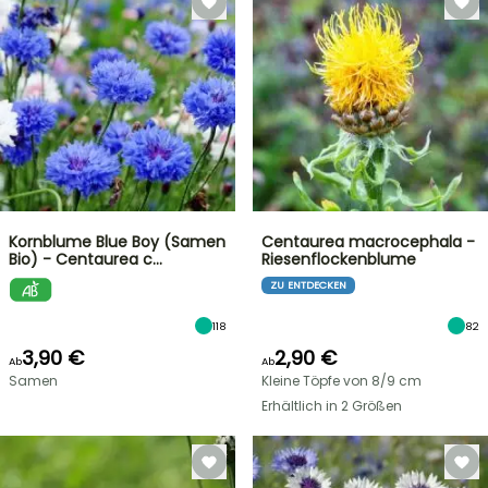
Kornblume Blue Boy (Samen
Centaurea macrocephala -
Bio) - Centaurea c…
Riesenflockenblume
ZU ENTDECKEN
118
82
3,90 €
2,90 €
Ab
Ab
Samen
Kleine Töpfe von 8/9 cm
Erhältlich in 2 Größen