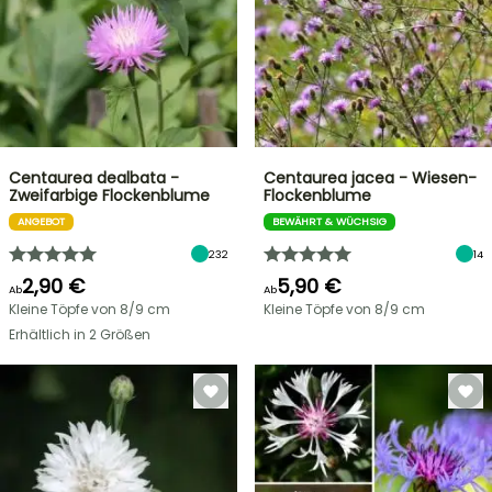
Centaurea dealbata -
Centaurea jacea - Wiesen-
Zweifarbige Flockenblume
Flockenblume
ANGEBOT
BEWÄHRT & WÜCHSIG
232
14
2,90 €
5,90 €
Ab
Ab
Kleine Töpfe von 8/9 cm
Kleine Töpfe von 8/9 cm
Erhältlich in 2 Größen