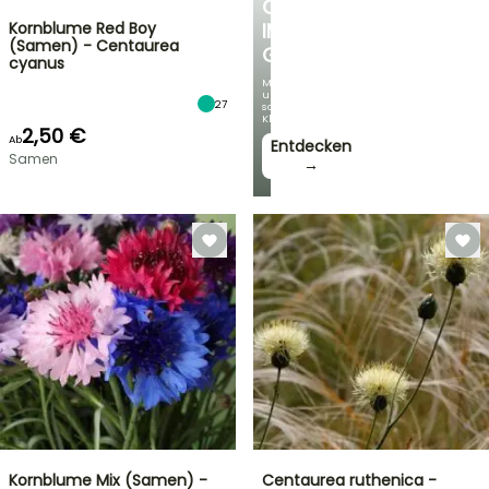
OASE
Kornblume Red Boy
IM
(Samen) - Centaurea
GARTEN
cyanus
Mit
unseren
27
schönsten
Kletterpflanzen!
2,50 €
Ab
Entdecken
Samen
→
Kornblume Mix (Samen) -
Centaurea ruthenica -