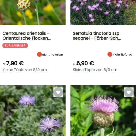
Centaurea orientalis -
Serratula tinctoria ssp
Orientalische Flocken…
seoanei - Färber-Sch…
FÜR SAMMLER
Nicht lieferbar
Nicht lieferbar
7,90 €
6,90 €
Ab
Ab
Kleine Töpfe von 8/9 cm
Kleine Töpfe von 8/9 cm