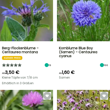
Berg-Flockenblume -
Kornblume Blue Boy
Centaurea montana
(Samen) - Centaurea
cyanus
KLEINER PREIS
19
166
3,50 €
1,60 €
Ab
Ab
Kleine Töpfe von 7/8 cm
Samen
Erhältlich in 3 Größen