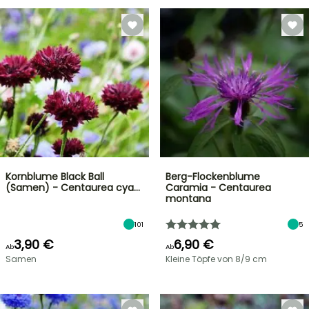
Kornblume Black Ball
Berg-Flockenblume
(Samen) - Centaurea cya…
Caramia - Centaurea
montana
101
5
3,90 €
6,90 €
Ab
Ab
Samen
Kleine Töpfe von 8/9 cm