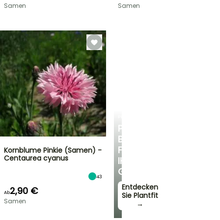
Samen
Samen
PLANTFIT
PERSÖNLICHE
BERATUNG
FÜR
Kornblume Pinkie (Samen) -
Centaurea cyanus
IHREN
GARTEN
43
Entdecken
2,90 €
Ab
Sie Plantfit
Samen
→