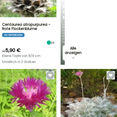
FRÜHLINGSZWIEBELN
IRIS
GERMANICA
NEUHEITEN
Centaurea atropurpurea -
Über
60
Rote Flockenblume
neue
Sorten
ZU ENTDECKEN
für
Ihren
Garten!
28
Alle
5,90 €
Ab
anzeigen
Kleine Töpfe von 8/9 cm
→
Erhältlich in 2 Größen