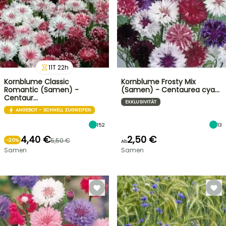
11
T
22
h
Kornblume Classic
Kornblume Frosty Mix
Romantic (Samen) -
(Samen) - Centaurea cya…
Centaur…
EXKLUSIVITÄT
ANGEBOT - SCHNELL ZUGREIFEN
152
13
4,40 €
2,50 €
5,50 €
-
20
%
Ab
Samen
Samen