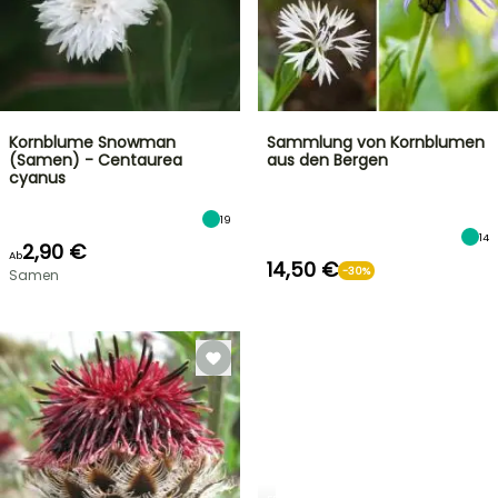
Kornblume Snowman
Sammlung von Kornblumen
(Samen) - Centaurea
aus den Bergen
cyanus
19
14
2,90 €
Ab
14,50 €
-30%
Samen