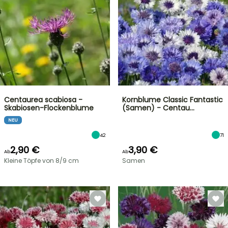
Centaurea scabiosa -
Kornblume Classic Fantastic
Skabiosen-Flockenblume
(Samen) - Centau…
NEU
42
71
2,90 €
3,90 €
Ab
Ab
Kleine Töpfe von 8/9 cm
Samen