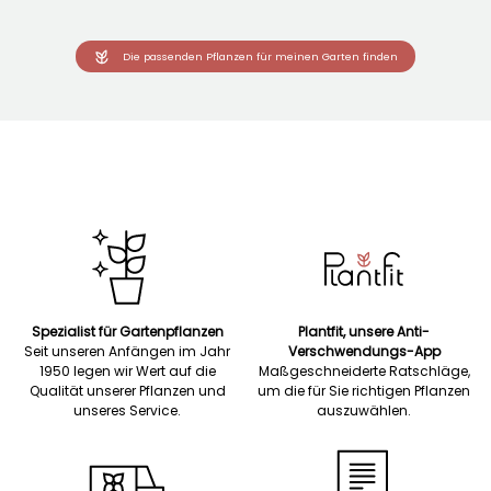
Die passenden Pflanzen für meinen Garten finden
Spezialist für Gartenpflanzen
Plantfit, unsere Anti-
Seit unseren Anfängen im Jahr
Verschwendungs-App
1950 legen wir Wert auf die
Maßgeschneiderte Ratschläge,
Qualität unserer Pflanzen und
um die für Sie richtigen Pflanzen
unseres Service.
auszuwählen.