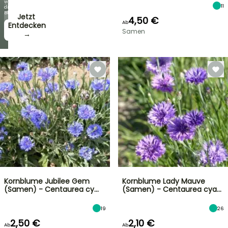
wie
Angebote
11
die
Blüten!
Jetzt
4,50 €
Ab
zugreifen!
Entdecken
Samen
→
→
Kornblume Jubilee Gem
Kornblume Lady Mauve
(Samen) - Centaurea cy…
(Samen) - Centaurea cya…
19
26
2,50 €
2,10 €
Ab
Ab