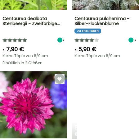
Centaurea dealbata
Centaurea pulcherrima -
Stenbeergii - Zweifarbige…
Silber-Flockenblume
ZU ENTDECKEN
9
19
7,90 €
5,90 €
Ab
Ab
Kleine Töpfe von 8/9 cm
Kleine Töpfe von 8/9 cm
Erhältlich in 2 Größen
EINE
KÜHLE