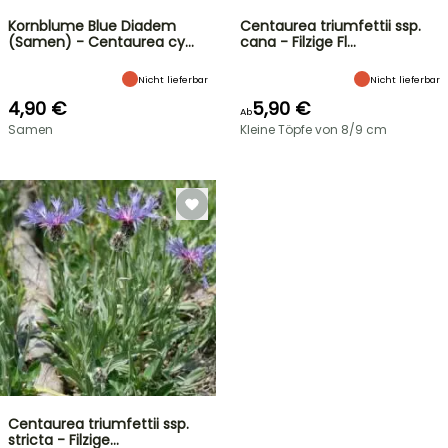
Kornblume Blue Diadem
Centaurea triumfettii ssp.
(Samen) - Centaurea cy…
cana - Filzige Fl…
Nicht lieferbar
Nicht lieferbar
4,90 €
5,90 €
Ab
Samen
Kleine Töpfe von 8/9 cm
Centaurea triumfettii ssp.
stricta - Filzige…