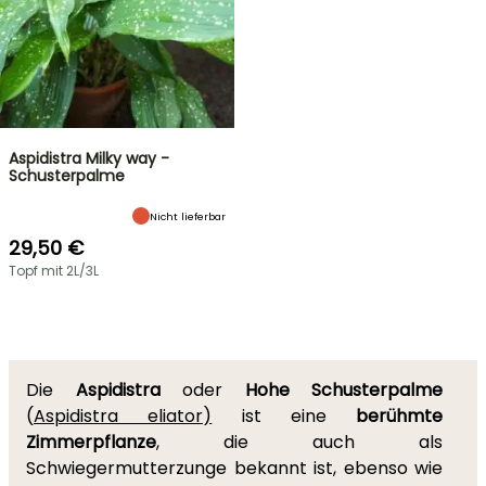
Aspidistra Milky way -
Schusterpalme
Nicht lieferbar
29,50 €
Topf mit 2L/3L
Die
Aspidistra
oder
Hohe Schusterpalme
(
Aspidistra eliator)
ist eine
berühmte
Zimmerpflanze
, die auch als
Schwiegermutterzunge bekannt ist, ebenso wie