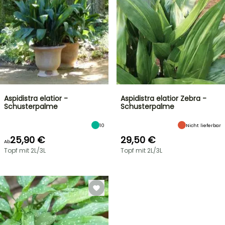
Aspidistra elatior -
Aspidistra elatior Zebra -
Schusterpalme
Schusterpalme
10
Nicht lieferbar
25,90 €
29,50 €
Ab
Topf mit 2L/3L
Topf mit 2L/3L