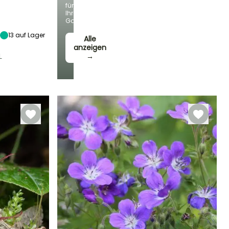
für
Standort
Ihren
Halbschatten,
Garten!
Schatten
13
auf Lager
Alle
anzeigen
L
→