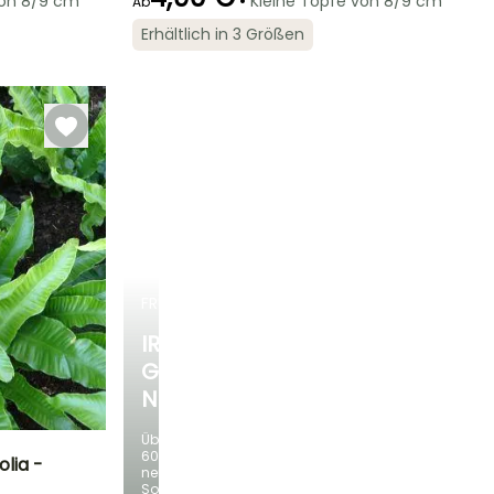
•
von 8/9 cm
Kleine Töpfe von 8/9 cm
Ab
Winterhärte
Erhältlich in 3 Größen
Bis zu -34,5°C
Geeigneter
Winterhärte
Blütezeit
Zeitraum für die
Bis zu -23,5°C
August für
Pflanzung
Oktober
Februar für April,
September für
November
FRÜHLINGSZWIEBELN
IRIS
GERMANICA
NEUHEITEN
Über
60
lia -
neue
Sorten