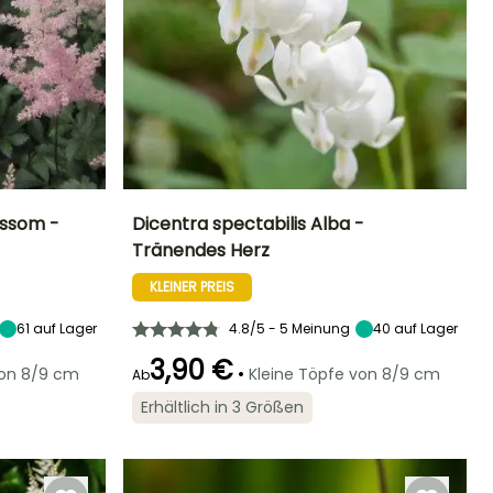
ossom -
Dicentra spectabilis Alba -
Tränendes Herz
Standort
Höhe bei Reife
Breite bei Reife
Standort
Sonne,
60 cm
40 cm
Halbschatten
KLEINER PREIS
Halbschatten
61
auf Lager
4.8/5 - 5 Meinung
40
auf Lager
3,90 €
•
von 8/9 cm
Kleine Töpfe von 8/9 cm
Ab
Geeigneter
Winterhärte
Blütezeit
Zeitraum für die
Winterhärte
Bis zu -29°C
Erhältlich in 3 Größen
April für Juni
Pflanzung
Bis zu -34,5°C
März für Mai,
September für
Oktober