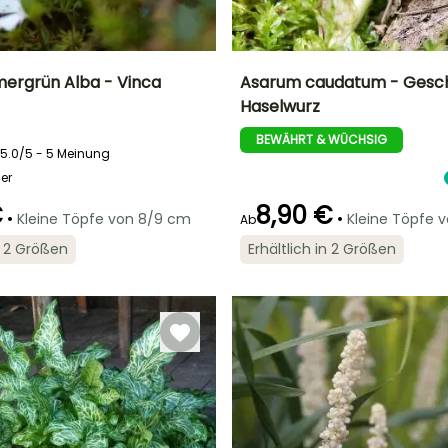
mergrün Alba - Vinca
Asarum caudatum - Gesc
Haselwurz
Breite bei Reife
Standort
Höhe bei Reife
Breite bei Reife
1 m
Sonne,
15 cm
50 cm
BEWÄHRT & WÜCHSIG
Halbschatten,
5.0/5 - 5 Meinung
Schatten
er
€
8,90 €
•
•
Kleine Töpfe von 8/9 cm
Kleine Töpfe 
Ab
Geeigneter
Blütezeit
in 2 Größen
Erhältlich in 2 Größen
Zeitraum für die
Geeigneter
Winterhärte
Mai für Juni
Pflanzung
Zeitraum für die
Bis zu -29°C
Pflanzung
März für Mai,
März für Mai,
September für
September für
November
November