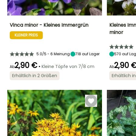
Vinca minor - Kleines Immergrün
Kleines Im
minor
KLEINER PREIS
Höhe bei Reife
Breite bei Reife
Standort
Höhe bei Reife
25 cm
60 cm
Sonne,
15 cm
Halbschatten,
Schatten
5.0/5 - 6 Meinung
718
auf Lager
570
auf Lag
2,90 €
2,90 
•
Kleine Töpfe von 7/8 cm
Ab
Ab
Erhältlich in 2 Größen
Erhältlich 
Geeigneter
Winterhärte
Blütezeit
Blütezeit
Zeitraum für die
Bis zu -29°C
März für Mai
März für Juni,
Pflanzung
September
März für Mai,
September für
November