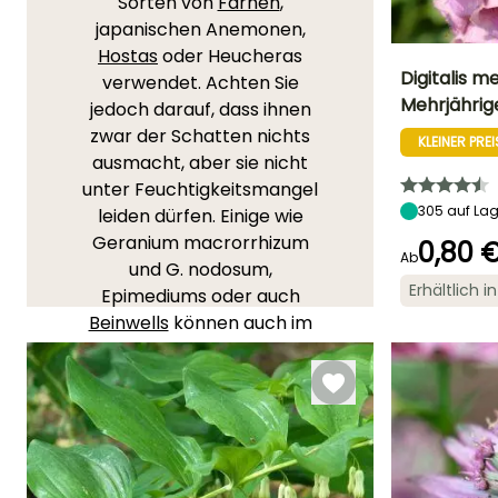
Sorten von
Farnen
,
japanischen Anemonen,
Hostas
oder Heucheras
Digitalis 
verwendet. Achten Sie
Mehrjährig
jedoch darauf, dass ihnen
Höhe bei Reife
zwar der Schatten nichts
1.40 m
KLEINER PREI
ausmacht, aber sie nicht
unter Feuchtigkeitsmangel
305
auf Lag
leiden dürfen. Einige wie
Geranium macrorrhizum
Blütezeit
0,80 
Ab
Juni für
und G. nodosum,
September
Erhältlich 
Epimediums oder auch
Beinwells
können auch im
trockenen Schatten
wachsen.
SIE LIEBEN SIE!
Lesen Sie hier die 968
Meinungen