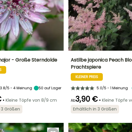
major - Große Sterndolde
Astilbe japonica Peach Bl
Prachtspiere
S
Breite bei Reife
Standort
Höhe bei Reife
Breite bei Reife
45 cm
Sonne,
70 cm
45 cm
KLEINER PREIS
Halbschatten,
Schatten
3.8/5 - 4 Meinung
50
auf Lager
5.0/5 - 1 Meinung
€
3,90 €
•
•
Kleine Töpfe von 8/9 cm
Kleine Töpfe 
Ab
Geeigneter
Blütezeit
in 3 Größen
Erhältlich in 3 Größen
Zeitraum für die
Geeigneter
Winterhärte
Juli für August
Pflanzung
Zeitraum für die
Bis zu -29°C
Pflanzung
März für Mai,
Februar für April,
September für
September für
November