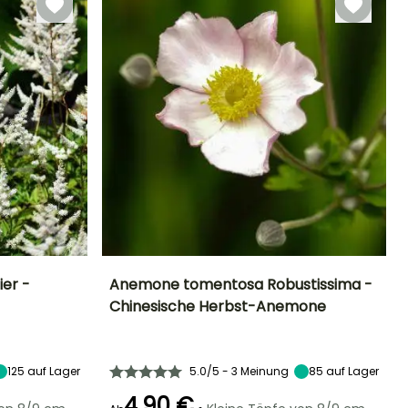
ier -
Anemone tomentosa Robustissima -
Chinesische Herbst-Anemone
Standort
Höhe bei Reife
Breite bei Reife
Standort
Sonne,
1 m
60 cm
Sonne,
Halbschatten
Halbschatten,
Schatten
125
auf Lager
5.0/5 - 3 Meinung
85
auf Lager
4,90 €