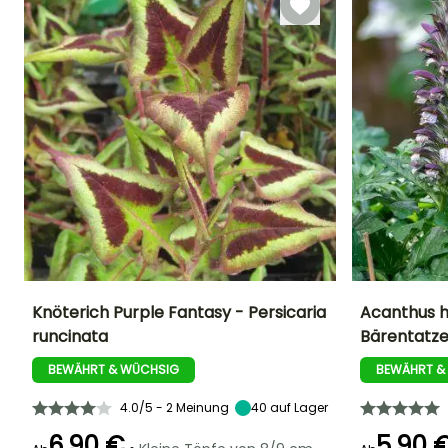
Knöterich Purple Fantasy - Persicaria
Acanthus h
runcinata
Bärentatz
Höhe bei Reife
Breite bei Reife
Standort
Höhe bei Reife
50 cm
30 cm
Sonne,
80 cm
BEWÄHRT & WÜCHSIG
BEWÄHRT &
Halbschatten,
Schatten
4.0/5 - 2 Meinung
40
auf Lager
6,90 €
5,90 