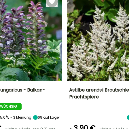
November
ungaricus - Balkan-
Astilbe arendsii Brautschle
e
Prachtspiere
Breite bei Reife
Standort
Höhe bei Reife
Breite bei Reife
80 cm
Sonne,
60 cm
45 cm
 WÜCHSIG
Halbschatten
5.0/5 - 3 Meinung
69
auf Lager
€
3,90 €