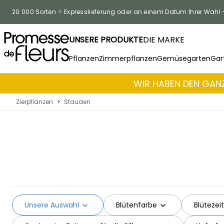
Zum Inhalt springen
20 000 Sorten
Expresslieferung oder an einem Datum Ihrer Wahl
UNSERE PRODUKTE
DIE MARKE
Pflanzen
Zimmerpflanzen
Gemüsegarten
Gar
WIR HABEN DEN GANZ
Zierpflanzen
>
Stauden
Unsere Auswahl
Blütenfarbe
Blütezeit