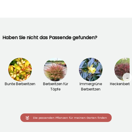
Haben Sie nicht das Passende gefunden?
→
Bunte Berberitzen
Berberitzen für
Immergrüne
Heckenberbe
Töpfe
Berberitzen
Die passenden Pflanzen für meinen Garten finden