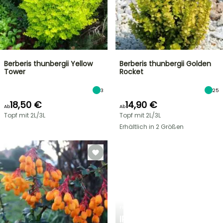
Berberis thunbergii Yellow
Berberis thunbergii Golden
Tower
Rocket
3
25
18,50 €
14,90 €
Ab
Ab
Topf mit 2L/3L
Topf mit 2L/3L
Erhältlich in 2 Größen
FRÜHLINGSZWIEBELN
IRIS