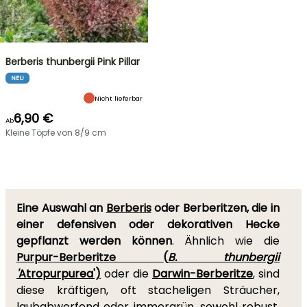
Berberis thunbergii Pink Pillar
NEU
Nicht lieferbar
6,90 €
Ab
Kleine Töpfe von 8/9 cm
Eine Auswahl an
Berberis
oder Berberitzen, die in
einer defensiven oder dekorativen Hecke
gepflanzt werden können
. Ähnlich wie die
Purpur-Berberitze (
B. thunbergii
'
Atropurpurea')
oder die
Darwin-Berberitze
, sind
diese kräftigen, oft stacheligen Sträucher,
laubabwerfend oder immergrün, sowohl robust,