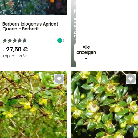
GERMANICA
NEUHEITEN
Über
60
Berberis lologensis Apricot
neue
Queen - Berberit…
Sorten
für
Ihren
Garten!
3
Alle
27,50 €
Ab
anzeigen
Topf mit 2L/3L
→