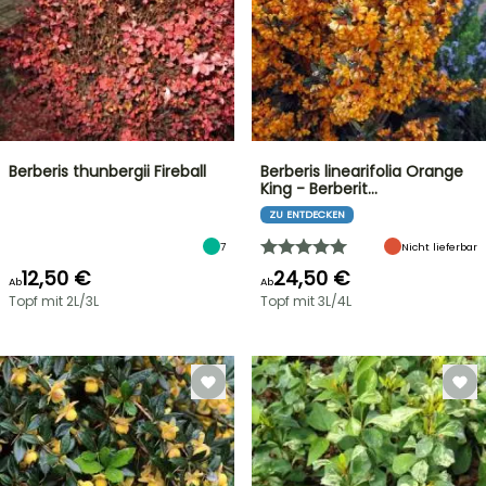
Berberis thunbergii Fireball
Berberis linearifolia Orange
King - Berberit…
ZU ENTDECKEN
7
Nicht lieferbar
12,50 €
24,50 €
Ab
Ab
Topf mit 2L/3L
Topf mit 3L/4L