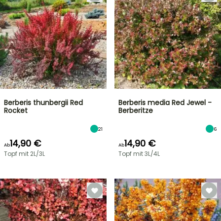
Berberis thunbergii Red
Berberis media Red Jewel -
Rocket
Berberitze
21
6
14,90 €
14,90 €
Ab
Ab
Topf mit 2L/3L
Topf mit 3L/4L