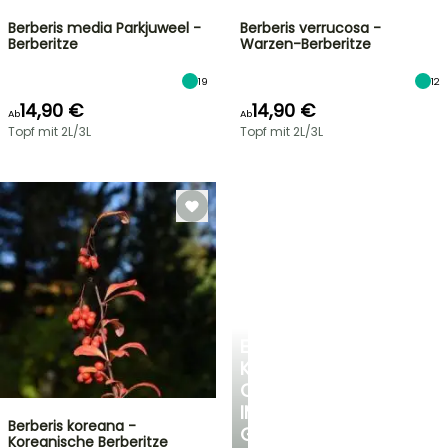
Berberis media Parkjuweel -
Berberis verrucosa -
Berberitze
Warzen-Berberitze
19
12
14,90 €
14,90 €
Ab
Ab
Topf mit 2L/3L
Topf mit 2L/3L
EINE
KÜHLE
OASE
IM
Berberis koreana -
GARTEN
Koreanische Berberitze