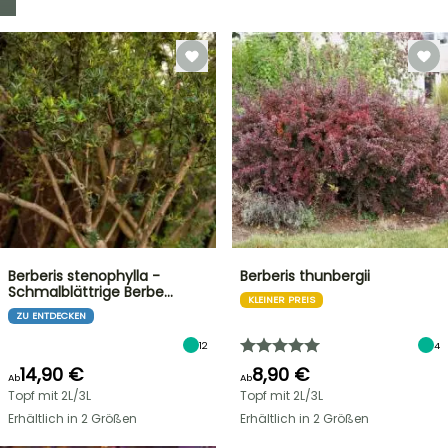
Berberis stenophylla -
Berberis thunbergii
Schmalblättrige Berbe…
KLEINER PREIS
ZU ENTDECKEN
12
4
14,90 €
8,90 €
Ab
Ab
Topf mit 2L/3L
Topf mit 2L/3L
Erhältlich in 2 Größen
Erhältlich in 2 Größen