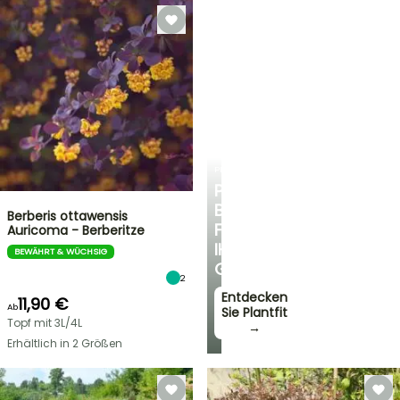
PLANTFIT
PERSÖNLICHE
BERATUNG
Berberis ottawensis
FÜR
Auricoma - Berberitze
IHREN
BEWÄHRT & WÜCHSIG
GARTEN
2
Entdecken
11,90 €
Ab
Sie Plantfit
Topf mit 3L/4L
→
Erhältlich in 2 Größen