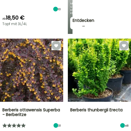
Mit
unseren
10
schönsten
Kletterpflanzen!
18,50 €
Ab
Entdecken
Topf mit 3L/4L
→
Berberis ottawensis Superba
Berberis thunbergii Erecta
- Berberitze
31
48