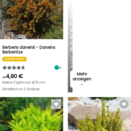
STRÄUCHER
ENTDECKEN
SIE
UNSERE
AUSWAHL
ZU
GÜNSTIGEN
Berberis darwinii - Darwins
PREISEN
Berberitze
Und
KLEINER PREIS
sparen
Sie
dabei!
4
Mehr
4,90 €
Ab
anzeigen
Kleine Töpfe von 8/9 cm
→
Erhältlich in 2 Größen