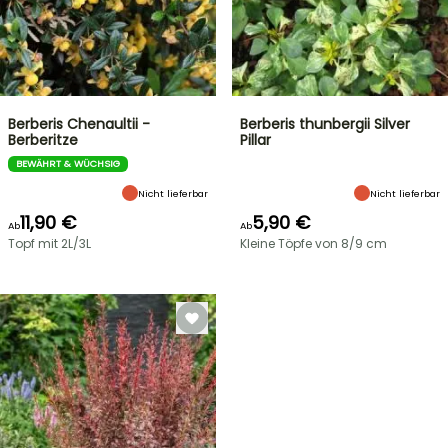
Berberis Chenaultii -
Berberis thunbergii Silver
Berberitze
Pillar
BEWÄHRT & WÜCHSIG
Nicht lieferbar
Nicht lieferbar
11,90 €
5,90 €
Ab
Ab
Topf mit 2L/3L
Kleine Töpfe von 8/9 cm