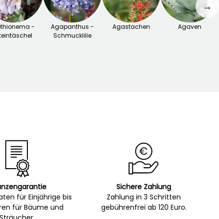
→
thionema -
Agapanthus -
Agastachen
Agaven
teintäschel
Schmucklilie
anzengarantie
Sichere Zahlung
ten für Einjährige bis
Zahlung in 3 Schritten
hren für Bäume und
gebührenfrei ab 120 Euro.
Sträucher.