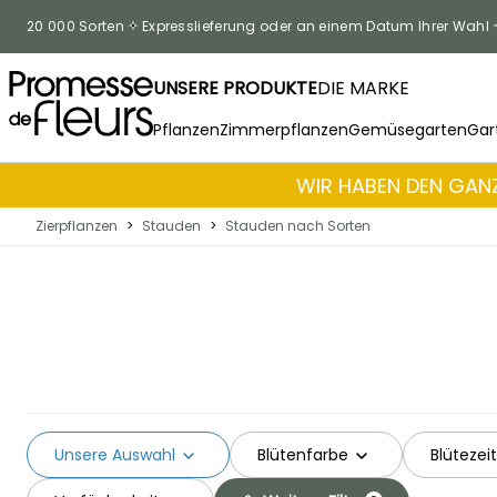
Zum Inhalt springen
20 000 Sorten
Expresslieferung oder an einem Datum Ihrer Wahl
UNSERE PRODUKTE
DIE MARKE
Pflanzen
Zimmerpflanzen
Gemüsegarten
Gar
WIR HABEN DEN GANZ
Zierpflanzen
>
Stauden
>
Stauden nach Sorten
Unsere Auswahl
Blütenfarbe
Blütezeit