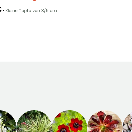
€
•
Kleine Töpfe von 8/9 cm
Geeigneter
Winterhärte
Zeitraum für die
Bis zu -20,5°C
r
Pflanzung
Februar für April,
September für
November