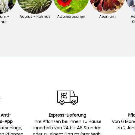
tum -
Acorus - Kalmus
Adonisröschen
Aeonium
Ae
nhut
S
 Anti-
Express-Lieferung
Pfl
s-App
Ihre Pflanzen bei Ihnen zu Hause
Von 6 Mona
atschläge,
innerhalb von 24 bis 48 Stunden
zu 2 Ja
gen Pflanzen
oder zu einem Datum Ihrer Wahl.