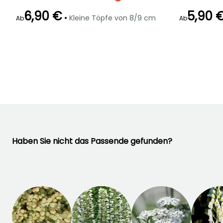
6,90 €
5,90 
•
Kleine Töpfe von 8/9 cm
Ab
Ab
Geeigneter
Winterhärte
Blütezeit
Blütezeit
Zeitraum für die
Bis zu -20,5°C
September für
September fü
Pflanzung
Oktober
Oktober
Februar für April,
September für
November
Haben Sie nicht das Passende gefunden?