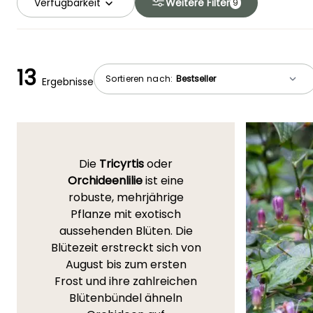
Verfügbarkeit
Weitere Filter
9
13
Sortieren nach:
Ergebnisse
Die
Tricyrtis
oder
Orchideenlilie
ist eine
robuste, mehrjährige
Pflanze mit exotisch
aussehenden Blüten. Die
Blütezeit erstreckt sich von
August bis zum ersten
Frost und ihre zahlreichen
Blütenbündel ähneln