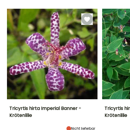
Oktober
Oktober
Februar für April,
September für
November
Tricyrtis hirta Imperial Banner -
Tricyrtis h
Krötenlilie
Krötenlilie
Höhe bei Reife
Breite bei Reife
Standort
Höhe bei Reife
70 cm
50 cm
Halbschatten
60 cm
Nicht lieferbar