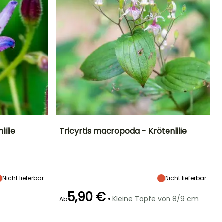
lilie
Tricyrtis macropoda - Krötenlilie
Standort
Höhe bei Reife
Breite bei Reife
Standort
Halbschatten,
80 cm
60 cm
Halbschatten,
Schatten
Schatten
Nicht lieferbar
Nicht lieferbar
5,90 €
•
Kleine Töpfe von 8/9 cm
Ab
Winterhärte
Geeigneter
Winterhärte
Blütezeit
Zeitraum für die
Bis zu -23,5°C
Bis zu -20,5°C
August für
Pflanzung