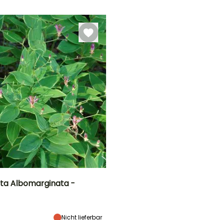
Oktober
Februar für April,
Februar für April,
September für
September für
November
November
irta Albomarginata -
Breite bei Reife
Standort
40 cm
Halbschatten
Nicht lieferbar