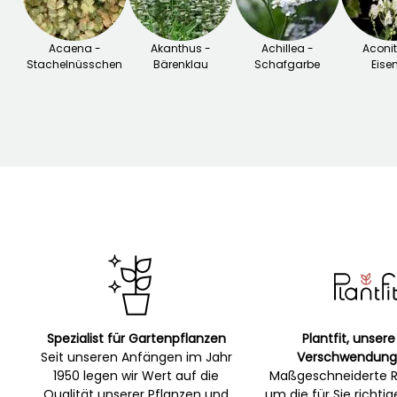
Acaena -
Akanthus -
Achillea -
Aconi
Stachelnüsschen
Bärenklau
Schafgarbe
Eise
Spezialist für Gartenpflanzen
Plantfit, unsere
Seit unseren Anfängen im Jahr
Verschwendung
1950 legen wir Wert auf die
Maßgeschneiderte R
Qualität unserer Pflanzen und
um die für Sie richti