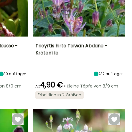
Mousse -
Tricyrtis hirta Taiwan Abdane -
Krötenlilie
Standort
Höhe bei Reife
Breite bei Reife
Standort
Halbschatten
70 cm
30 cm
Halbschatten
30
auf Lager
232
auf Lager
4,90 €
•
von 8/9 cm
Kleine Töpfe von 8/9 cm
Ab
Winterhärte
Geeigneter
Winterhärte
Blütezeit
Zeitraum für die
Bis zu -20,5°C
Bis zu -20,5°C
Erhältlich in 2 Größen
August für
Pflanzung
Oktober
Februar für April,
September für
November