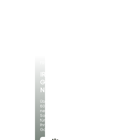
Oktober
Februar für April,
September für
November
FRÜHLINGSZWIEBELN
IRIS
GERMANICA
NEUHEITEN
Über
60
neue
Sorten
für
Ihren
Garten!