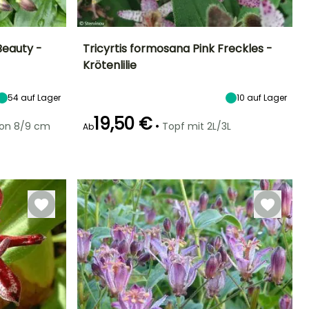
Beauty -
Tricyrtis formosana Pink Freckles -
Krötenlilie
Standort
Höhe bei Reife
Breite bei Reife
Standort
Halbschatten
50 cm
50 cm
Halbschatten
54
auf Lager
10
auf Lager
19,50 €
•
von 8/9 cm
Topf mit 2L/3L
Ab
Winterhärte
Geeigneter
Winterhärte
Blütezeit
Zeitraum für die
Bis zu -20,5°C
Bis zu -20,5°C
August für
Pflanzung
Oktober
Februar für April,
September für
November