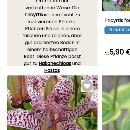
Orchideen auf
verblüffende Weise. Die
Tricyrtis
ist eine leicht zu
Tricyrtis f
kultivierende Pflanze.
Pflanzen Sie sie in einem
ZU ENTDECK
Höhe bei Reife
frischen und reichen, aber
90 cm
gut drainierten Boden in
einem halbschattigen
5,90 
Ab
Beet. Diese Pflanze passt
gut zu
Hakonechloas
und
Blütezeit
August für
Hostas
.
Oktober
Schauen Sie sich auch
unseren vollständigen
Artikel
"Tricyrtis, Lys
crapaud: Pflanzung, Kultur,
Pflege"
an.
IHRE MEINUNG
Lesen Sie hier die 1