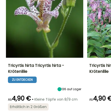
Tricyrtis hirta Tricyrtis hirta -
Tricyrtis 
Krötenlilie
Krötenlilie
Höhe bei Reife
Breite bei Reife
Standort
Höhe bei Reife
60 cm
40 cm
Halbschatten,
70 cm
ZU ENTDECKEN
Schatten
136
auf Lager
4,90 €
4,90 
•
Kleine Töpfe von 8/9 cm
Ab
Ab
Geeigneter
Winterhärte
Blütezeit
Blütezeit
Erhältlich in 2 Größen
Zeitraum für die
Bis zu -20,5°C
August für
August für
Pflanzung