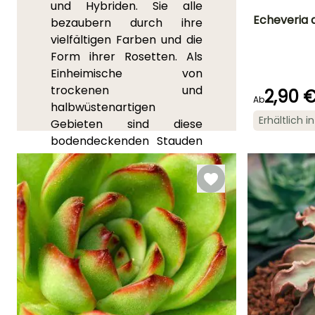
und Hybriden. Sie alle
Echeveria 
bezaubern durch ihre
vielfältigen Farben und die
Häufigkeit der
Form ihrer Rosetten. Als
Bewässerung
Gering (1 Mal
Einheimische von
alle 14 Tage)
trockenen und
2,90 
Ab
halbwüstenartigen
Erhältlich 
Gebieten sind diese
bodendeckenden Stauden
Besonderheiten
Grafischer Por
nicht gut gegen unsere
kalten und feuchten Winter
gewappnet. Aber sie
eignen sich hervorragend
zur Dekoration von
Pflanzgefäßen und sogar
von trockenen Steingärten
an der Küste. Die dicken
Blätter der
Echeverie
zeigen eine Farbpalette