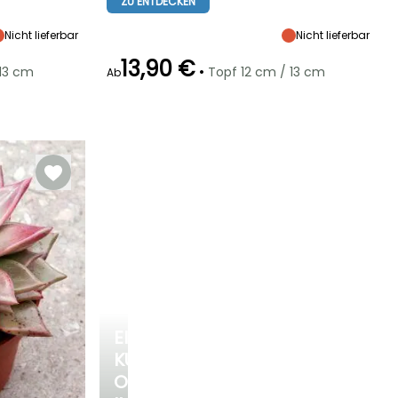
ZU ENTDECKEN
Gering (1 Mal
Blätter
direkt, Direkte
Blätter
alle 14 Tage)
Sonne
Nicht lieferbar
Nicht lieferbar
13,90 €
•
 13 cm
Topf 12 cm / 13 cm
Ab
Besonderheiten
Besonderheiten
Buntes Laub
Benötigt wenig
Wasser
EINE
KÜHLE
OASE