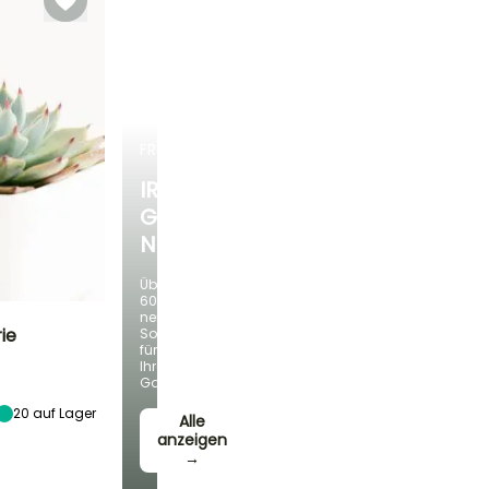
beheizt
FRÜHLINGSZWIEBELN
IRIS
GERMANICA
NEUHEITEN
Über
60
neue
ie
Sorten
für
Ihren
Besonderheiten
Garten!
Grafischer Port
20
auf Lager
Alle
anzeigen
→