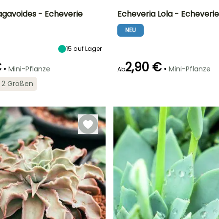
agavoides - Echeverie
Echeveria Lola - Echeverie
NEU
Standort
Besonderheiten
Häufigkeit der
Standort
Bewässerung
Helles Licht
Tierkompatibel
Helles Licht
Gering (1 Mal
direkt, Direkte
direkt
15
auf Lager
alle 14 Tage)
Sonne
€
2,90 €
•
•
Mini-Pflanze
Mini-Pflanze
Ab
in 2 Größen
Besonderheiten
Besonderheiten
Besonderheiten
Grafische
Benötigt wenig
t
Benötigt wenig
Blätter
Wasser
Wasser