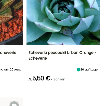
Echeverie
Echeveria peacockii Urban Orange -
Echeverie
Besonderheiten
Höhe bei Reife
Standort
Blütezeit
Tierkompatibel
15 cm
Sonne
August für
nd am 20 Aug.
26
auf Lager
September
5,50 €
•
Samen
Ab
Keimzeit
Art der Aussaat
18 Tagen
Aussaat unter
Glas, Aussaat
unter Glas,