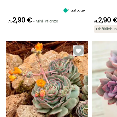
Gering (1 Mal
Sehr niedrig (
direkt, Direkte
alle 14 Tage)
Mal pro Mona
Sonne
4
auf Lager
oder weniger
2,90 €
2,90 
•
Mini-Pflanze
Ab
Ab
Erhältlich 
Besonderheiten
Besonderheiten
Besonderheiten
Grafische
Benötigt wenig
Grafische
Blätter
Wasser
Blätter