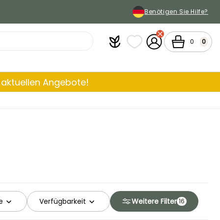
Benötigen Sie Hilfe?
Plantfit
Meine Favoritenlisten
Mein Konto
Warenkorb
0
0
aktuellen Angebote!
e
Verfügbarkeit
Weitere Filter
16