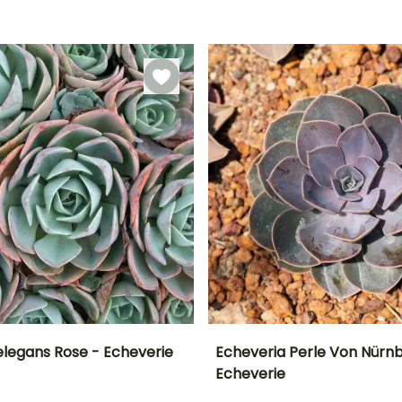
Besonderheiten
Besonderheiten
Besonderheiten
Benötigt wenig
Grafische
Benötigt wenig
Wasser
Blätter
Wasser
elegans Rose - Echeverie
Echeveria Perle Von Nürn
Echeverie
Standort
Besonderheiten
Häufigkeit der
Standort
Bewässerung
Helles Licht
Tierkompatibel
Helles Licht