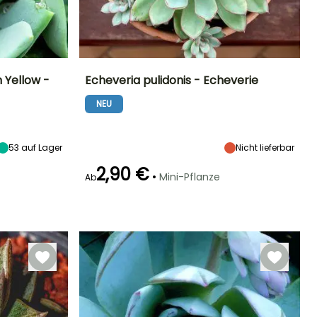
 Yellow -
Echeveria pulidonis - Echeverie
NEU
Standort
Häufigkeit der
Standort
Besonderheiten
Bewässerung
Sonne
Indirektes helles
Grafischer Port
Gering (1 Mal
Licht, Helles
alle 14 Tage)
Licht direkt,
53
auf Lager
Nicht lieferbar
Direkte Sonne
2,90 €
•
Mini-Pflanze
Ab
Besonderheiten
Besonderheiten
Grafische
Benötigt wenig
Blätter
Wasser