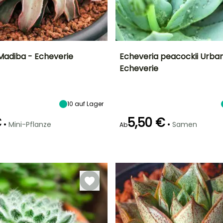
Madiba - Echeverie
Echeveria peacockii Urban
Echeverie
Standort
Besonderheiten
Höhe bei Reife
Blütezeit
Helles Licht
Grafischer Port
15 cm
Juni für Juli
direkt, Direkte
Sonne
10
auf Lager
€
5,50 €
•
•
Mini-Pflanze
Samen
Ab
Keimzeit
Art der Aussaat
18 Tagen
Aussaat unter
Besonderheiten
Glas, Aussaat
Benötigt wenig
unter Glas,
Wasser
beheizt