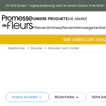
Zum Inhalt springen
20 000 Sorten
Expresslieferung oder an einem Datum Ihrer Wahl
UNSERE PRODUKTE
DIE MARKE
Pflanzen
Zimmerpflanzen
Gemüsegarten
Gar
WIR HABEN DEN GANZ
Zierpflanzen
>
Stauden
>
Stauden nach Sorten
Unsere Auswahl
Blütenfarbe
Höhe bei