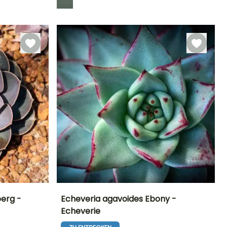
berg -
Echeveria agavoides Ebony -
Echeverie
Besonderheiten
Häufigkeit der
Standort
Besonderheiten
Bewässerung
Grafische
Helles Licht
Grafische