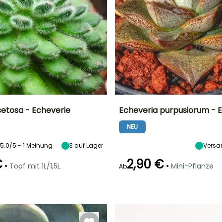
setosa - Echeverie
Echeveria purpusiorum - 
NEU
Standort
Besonderheiten
Häufigkeit der
Standort
Bewässerung
Indirektes helles
Grafischer Port
Helles Licht
Gering (1 Mal
Licht, Helles
direkt, Direkte
5.0/5 - 1 Meinung
3
auf Lager
Versa
alle 14 Tage)
Licht direkt,
Sonne
Direkte Sonne
€
2,90 €
•
•
Topf mit 1L/1,5L
Mini-Pflanze
Ab
Besonderheiten
Besonderheiten
Besonderheiten
Grafische
Benötigt wenig
Benötigt wenig
Blätter
Wasser
Wasser