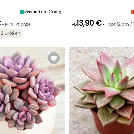
1
Gering (1 Mal
direkt, Direkte
direkt, Direkte
t
alle 14 Tage)
Sonne
Sonne
Versand am 20 Aug.
)
€
13,90 €
•
•
Mini-Pflanze
Topf 12 cm /
Ab
in 2 Größen
Besonderheiten
Besonderheiten
Besonderheiten
Buntes Laub
Benötigt wenig
Benötigt wenig
Wasser
Wasser