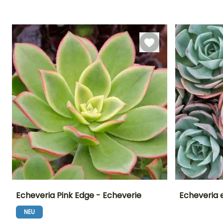
Besonderheiten
Besonderheiten
Besonderheiten
Grafische
Benötigt wenig
Grafische
Blätter
Wasser
Blätter
Echeveria Pink Edge - Echeverie
Echeveria 
NEU
Häufigkeit der
Standort
Besonderheiten
Häufigkeit der
Bewässerung
Bewässerung
Helles Licht
Tierkompatibel