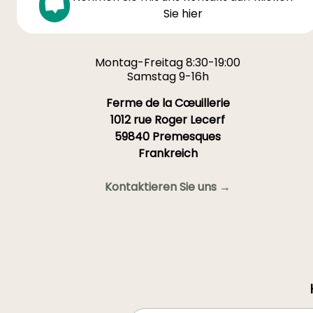
Sie hier
aus Brasilien: pflanzen und
pflegen"
Montag-Freitag 8:30-19:00
SIE LIEBEN SIE!
Samstag 9-16h
Lesen Sie hier die 2
Ferme de la Cœuillerie
Meinungen
1012 rue Roger Lecerf
59840 Premesques
Frankreich
Kontaktieren Sie uns →