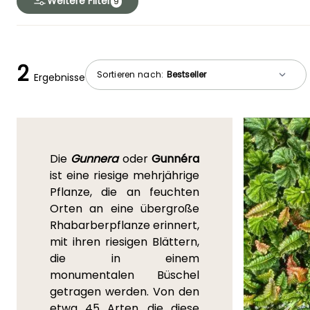
Weitere Filter
9
2
Sortieren nach:
Ergebnisse
Die
Gunnera
oder
Gunnéra
ist eine riesige mehrjährige
Pflanze, die an feuchten
Orten an eine übergroße
Rhabarberpflanze erinnert,
mit ihren riesigen Blättern,
die in einem
monumentalen Büschel
getragen werden. Von den
etwa 45 Arten, die diese