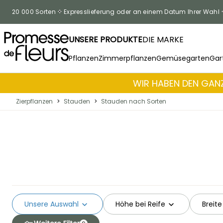
Zum Inhalt springen
20 000 Sorten
Expresslieferung oder an einem Datum Ihrer Wahl
UNSERE PRODUKTE
DIE MARKE
Pflanzen
Zimmerpflanzen
Gemüsegarten
Gar
WIR HABEN DEN GANZ
Zierpflanzen
>
Stauden
>
Stauden nach Sorten
Unsere Auswahl
Höhe bei Reife
Breite