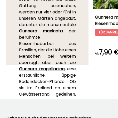
Gattung ausmachen,
werden nur vier oder fünf in
Gunnera ma
unseren Gärten angebaut,
Riesenrha
darunter die monumentale
Höhe bei Reife
Gunnera manicata
, der
15 cm
FÜR SAMML
berühmte
Riesenrhabarber aus
Brasilien, der die Höhe eines
7,90 
Ab
Menschen bei weitem
Blütezeit
Juni für Juli
überragt, aber auch die
Gunnera magellanica
,
eine
erstaunliche, üppige
Bodendecker-Pflanze. Ob
sie im Freiland an einem
Gewässerrand gedeihen,
einfach auf einem
feuchten Boden stehen
oder in einem ständig