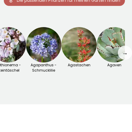
Die passenden Pflanzen für meinen Garten finden
→
thionema -
Agapanthus -
Agastachen
Agaven
teintäschel
Schmucklilie