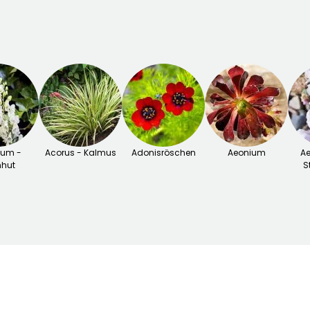
tum -
Acorus - Kalmus
Adonisröschen
Aeonium
Ae
nhut
S