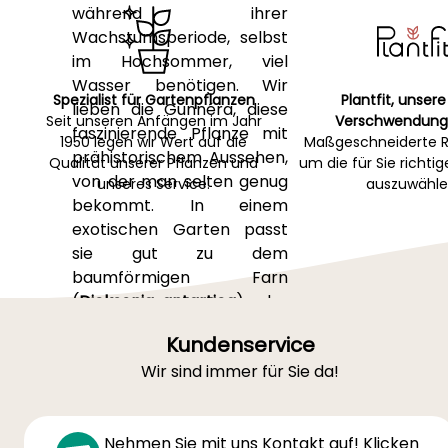
während ihrer
Wachstumsperiode, selbst
im Hochsommer, viel
Wasser benötigen. Wir
Spezialist für Gartenpflanzen
Plantfit, unsere
lieben die Gunnéra, diese
Seit unseren Anfängen im Jahr
Verschwendung
faszinierende Pflanze mit
1950 legen wir Wert auf die
Maßgeschneiderte R
prähistorischem Aussehen,
Qualität unserer Pflanzen und
um die für Sie richti
von der man selten genug
unseres Service.
auszuwähle
bekommt. In einem
exotischen Garten passt
sie gut zu dem
baumförmigen Farn
(
Dicksonia antartica
) oder
zu Palmen, die feuchte
Kundenservice
Böden mögen oder
Wir sind immer für Sie da!
tolerieren, wie Sabal und
sogar
Trachycarpus.
Lesen Sie unseren Artikel
Nehmen Sie mit uns Kontakt auf! Klicken
"Gunnera, Riesenrhabarber