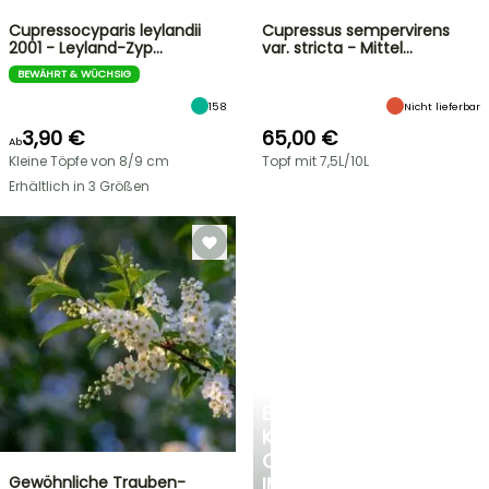
Cupressocyparis leylandii
Cupressus sempervirens
2001 - Leyland-Zyp…
var. stricta - Mittel…
BEWÄHRT & WÜCHSIG
158
Nicht lieferbar
3,90 €
65,00 €
Ab
Kleine Töpfe von 8/9 cm
Topf mit 7,5L/10L
Erhältlich in 3 Größen
EINE
KÜHLE
OASE
Gewöhnliche Trauben-
IM