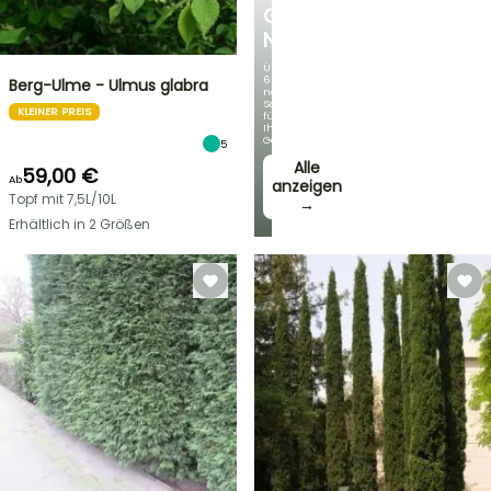
GERMANICA
NEUHEITEN
Über
60
Berg-Ulme - Ulmus glabra
neue
Sorten
KLEINER PREIS
für
Ihren
Garten!
5
Alle
59,00 €
Ab
anzeigen
Topf mit 7,5L/10L
→
Erhältlich in 2 Größen