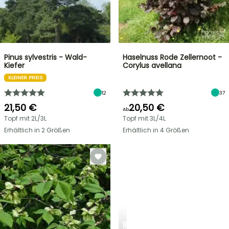
Pinus sylvestris - Wald-
Haselnuss Rode Zellernoot -
Kiefer
Corylus avellana
KLEINER PREIS
12
37
21,50 €
20,50 €
Ab
Topf mit 2L/3L
Topf mit 3L/4L
Erhältlich in 2 Größen
Erhältlich in 4 Größen
FRÜHLINGSZWIEBELN
IRIS