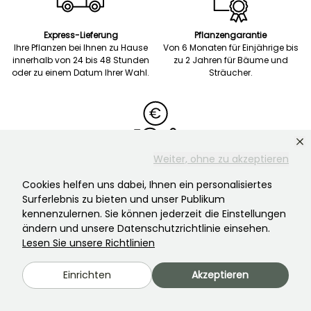
Express-Lieferung
Pflanzengarantie
Ihre Pflanzen bei Ihnen zu Hause
Von 6 Monaten für Einjährige bis
innerhalb von 24 bis 48 Stunden
zu 2 Jahren für Bäume und
oder zu einem Datum Ihrer Wahl.
Sträucher.
Weiter, ohne zu akzeptieren
Sichere Zahlung
Zahlung in 3 Schritten
Cookies helfen uns dabei, Ihnen ein personalisiertes
gebührenfrei ab 120 Euro.
Surferlebnis zu bieten und unser Publikum
kennenzulernen. Sie können jederzeit die Einstellungen
ändern und unsere Datenschutzrichtlinie einsehen.
Lesen Sie unsere Richtlinien
Einrichten
Akzeptieren
Kundenservice