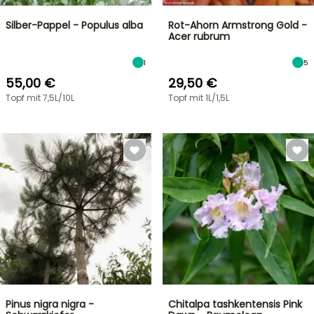
Silber-Pappel - Populus alba
Rot-Ahorn Armstrong Gold -
Acer rubrum
1
5
55,00 €
29,50 €
Topf mit 7,5L/10L
Topf mit 1L/1,5L
Pinus nigra nigra -
Chitalpa tashkentensis Pink