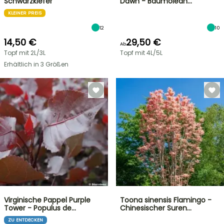
Schwarzkiefer
Dawn - Baumolean…
KLEINER PREIS
12
10
14,50 €
29,50 €
Ab
Topf mit 2L/3L
Topf mit 4L/5L
Erhältlich in 3 Größen
Virginische Pappel Purple
Toona sinensis Flamingo -
Tower - Populus de…
Chinesischer Suren…
ZU ENTDECKEN