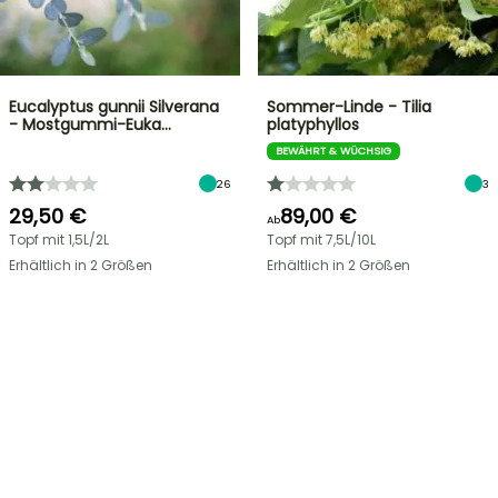
Eucalyptus gunnii Silverana
Sommer-Linde - Tilia
- Mostgummi-Euka…
platyphyllos
BEWÄHRT & WÜCHSIG
26
3
29,50 €
89,00 €
Ab
Topf mit 1,5L/2L
Topf mit 7,5L/10L
Erhältlich in 2 Größen
Erhältlich in 2 Größen