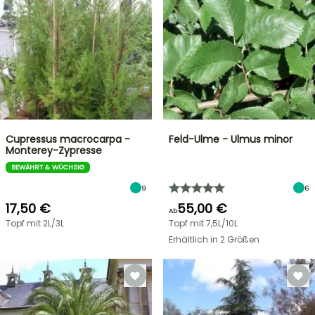
Cupressus macrocarpa -
Feld-Ulme - Ulmus minor
Monterey-Zypresse
BEWÄHRT & WÜCHSIG
9
6
17,50 €
55,00 €
Ab
Topf mit 2L/3L
Topf mit 7,5L/10L
Erhältlich in 2 Größen