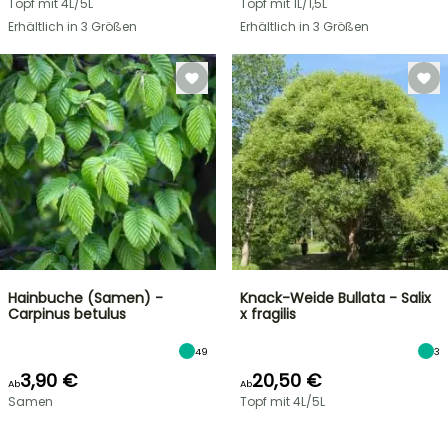
Topf mit 4L/5L
Topf mit 1L/1,5L
Erhältlich in 3 Größen
Erhältlich in 3 Größen
Hainbuche (Samen) -
Knack-Weide Bullata - Salix
Carpinus betulus
x fragilis
49
3
3,90 €
20,50 €
Ab
Ab
Samen
Topf mit 4L/5L