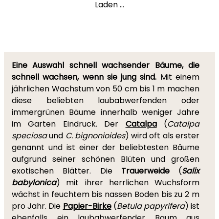
Laden ...
Eine Auswahl schnell wachsender Bäume, die
schnell wachsen, wenn sie jung sind.
Mit einem
jährlichen Wachstum von 50 cm bis 1 m machen
diese beliebten laubabwerfenden oder
immergrünen Bäume innerhalb weniger Jahre
im Garten Eindruck. Der
Catalpa
(
Catalpa
speciosa
und
C. bignonioides
) wird oft als erster
genannt und ist einer der beliebtesten Bäume
aufgrund seiner schönen Blüten und großen
exotischen Blätter. Die
Trauerweide
(
Salix
babylonica
) mit ihrer herrlichen Wuchsform
wächst in feuchtem bis nassen Boden bis zu 2 m
pro Jahr. Die
Papier-Birke
(
Betula papyrifera
) ist
ebenfalls ein laubabwerfender Baum aus