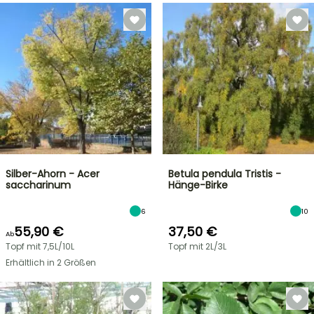
Silber-Ahorn - Acer
Betula pendula Tristis -
saccharinum
Hänge-Birke
6
10
55,90 €
37,50 €
Ab
Topf mit 7,5L/10L
Topf mit 2L/3L
Erhältlich in 2 Größen