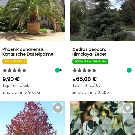
Phoenix canariensis -
Cedrus deodara -
Kanarische Dattelpalme
Himalaya-Zeder
KLEINER PREIS
BEWÄHRT & WÜCHSIG
14
1
9,90 €
65,00 €
Ab
Topf mit 1L/1,5L
Topf mit 12L/15L
Erhältlich in 5 Größen
Erhältlich in 2 Größen