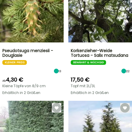
Pseudotsuga menziesii -
Korkenzieher-Weide
Douglasie
Tortuosa - Salix matsudana
KLEINER PREIS
BEWÄHRT & WÜCHSIG
13
22
4,30 €
17,50 €
Ab
Kleine Töpfe von 8/9 cm
Topf mit 2L/3L
Erhältlich in 2 Größen
Erhältlich in 2 Größen