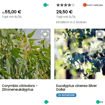
6
Nicht lieferbar
55,00 €
29,50 €
Ab
Topf mit 4L/5L
Topf mit 2L/3L
Erhältlich in 2 Größen
Corymbia citriodora -
Eucalyptus cinerea Silver
Zitroneneukalyptus
Dollar
ZU ENTDECKEN
1
69