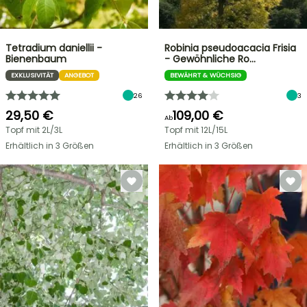
Tetradium daniellii -
Robinia pseudoacacia Frisia
Bienenbaum
- Gewöhnliche Ro…
EXKLUSIVITÄT
ANGEBOT
BEWÄHRT & WÜCHSIG
26
3
29,50 €
109,00 €
Ab
Topf mit 2L/3L
Topf mit 12L/15L
Erhältlich in 3 Größen
Erhältlich in 3 Größen