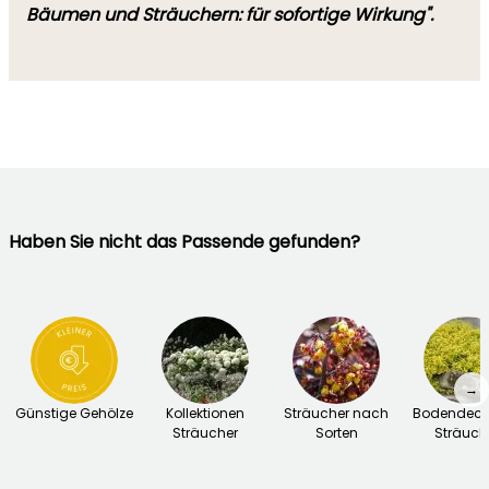
Bäumen und Sträuchern: für sofortige Wirkung".
Haben Sie nicht das Passende gefunden?
→
Günstige Gehölze
Kollektionen
Sträucher nach
Bodendeck
Sträucher
Sorten
Sträuch