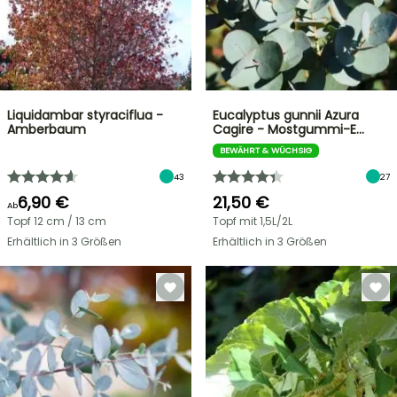
Liquidambar styraciflua -
Eucalyptus gunnii Azura
Amberbaum
Cagire - Mostgummi-E…
BEWÄHRT & WÜCHSIG
43
27
6,90 €
21,50 €
Ab
Topf 12 cm / 13 cm
Topf mit 1,5L/2L
Erhältlich in 3 Größen
Erhältlich in 3 Größen