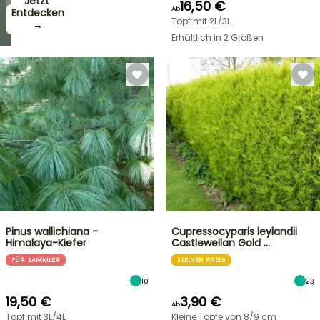
Jetzt
16,50 €
Ab
zugreifen!
Entdecken
Topf mit 2L/3L
→
→
Erhältlich in 2 Größen
Pinus wallichiana -
Cupressocyparis leylandii
Himalaya-Kiefer
Castlewellan Gold …
FÜR SAMMLER
KLEINER PREIS
10
23
19,50 €
3,90 €
Ab
Topf mit 3L/4L
Kleine Töpfe von 8/9 cm