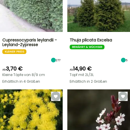
Cupressocyparis leylandii -
Thuja plicata Excelsa
Leyland-Zypresse
BEWÄHRT & WÜCHSIG
KLEINER PREIS
277
5
3,70 €
14,90 €
Ab
Ab
Kleine Töpfe von 8/9 cm
Topf mit 2L/3L
Erhältlich in 4 Größen
Erhältlich in 2 Größen