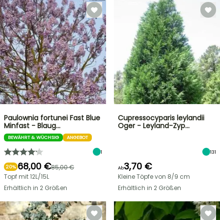
Paulownia fortunei Fast Blue
Cupressocyparis leylandii
Minfast - Blaug…
Oger - Leyland-Zyp…
BEWÄHRT & WÜCHSIG
ANGEBOT
1
131
68,00 €
3,70 €
85,00 €
20%
Ab
Topf mit 12L/15L
Kleine Töpfe von 8/9 cm
Erhältlich in 2 Größen
Erhältlich in 2 Größen