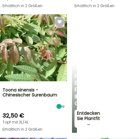
Erhältlich in 2 Größen
Erhältlich in 2 Größen
PLANTFIT
PERSÖNLICHE
BERATUNG
FÜR
Toona sinensis -
Chinesischer Surenbaum
IHREN
GARTEN
10
Entdecken
32,50 €
Sie Plantfit
Topf mit 3L/4L
→
Erhältlich in 2 Größen