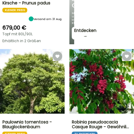
Kirsche - Prunus padus
GARTEN
KLEINER PREIS
Mit
unseren
Versand am 31 Aug.
schönsten
Kletterpflanzen!
679,00 €
Entdecken
Topf mit 80L/90L
→
Erhältlich in 2 Größen
Paulownia tomentosa -
Robinia pseudoacacia
Blauglockenbaum
Casque Rouge - Gewöhnli…
KLEINER PREIS
ZU ENTDECKEN