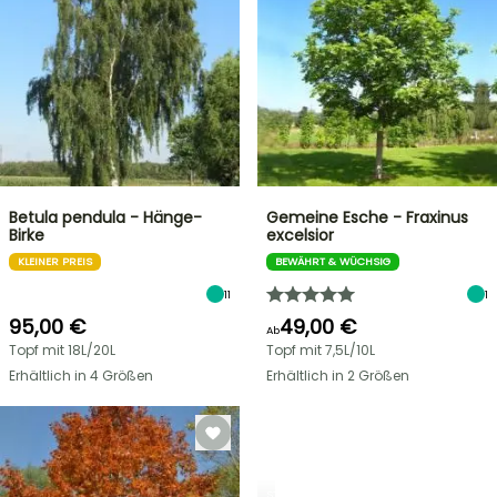
Betula pendula - Hänge-
Gemeine Esche - Fraxinus
Birke
excelsior
KLEINER PREIS
BEWÄHRT & WÜCHSIG
11
1
95,00 €
49,00 €
Ab
Topf mit 18L/20L
Topf mit 7,5L/10L
Erhältlich in 4 Größen
Erhältlich in 2 Größen
STRÄUCHER