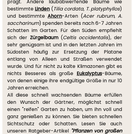
prägt. Andere laubabwerfende Bäume wie
bestimmte
Linden
(
Tilia cordata, T. platyphyllos
)
und bestimmte
Ahorn
-Arten (
Acer rubrum
,
A.
saccharinum
) spenden bereits nach 6-7 Jahren
Schatten im Garten. Für den Süden empfiehlt
sich der
Zürgelbaum
(
Celtis occidentalis
), der
sehr genügsam ist und in den letzten Jahren im
Südosten häufig zur Ersetzung der Platane
entlang von Alleen und Straßen verwendet
wurde. Und für nicht zu kalte Klimazonen gibt es
nichts Besseres als große
Eukalyptus
-Bäume,
von denen einige ihre endgültige Größe in nur 10
Jahren erreichen.
All diese schnell wachsenden Bäume erfüllen
den Wunsch der Gärtner, möglichst schnell
einen "reifen" Garten zu haben, um ihn voll und
ganz genießen zu können. Sie bieten schnellen
Sichtschutz oder Schatten. Lesen Sie auch
unseren Ratgeber-Artikel
"Pflanzen von großen