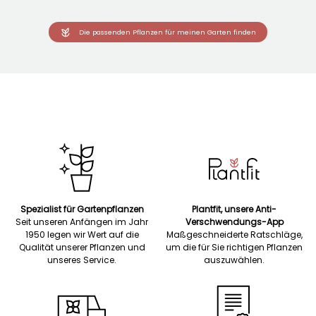
Die passenden Pflanzen für meinen Garten finden
Spezialist für Gartenpflanzen
Plantfit, unsere Anti-
Seit unseren Anfängen im Jahr
Verschwendungs-App
1950 legen wir Wert auf die
Maßgeschneiderte Ratschläge,
Qualität unserer Pflanzen und
um die für Sie richtigen Pflanzen
unseres Service.
auszuwählen.