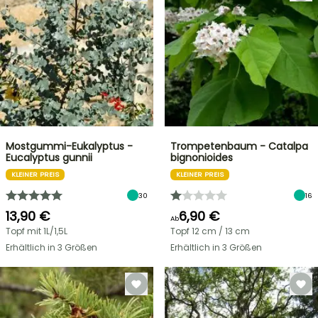
Mostgummi-Eukalyptus -
Trompetenbaum - Catalpa
Eucalyptus gunnii
bignonioides
KLEINER PREIS
KLEINER PREIS
30
16
13,90 €
6,90 €
Ab
Topf mit 1L/1,5L
Topf 12 cm / 13 cm
Erhältlich in 3 Größen
Erhältlich in 3 Größen