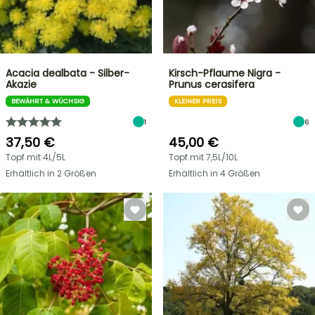
Acacia dealbata - Silber-
Kirsch-Pflaume Nigra -
Akazie
Prunus cerasifera
BEWÄHRT & WÜCHSIG
KLEINER PREIS
1
6
37,50 €
45,00 €
Topf mit 4L/5L
Topf mit 7,5L/10L
Erhältlich in 2 Größen
Erhältlich in 4 Größen