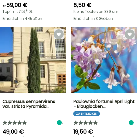
59,00 €
6,50 €
Ab
Topf mit 7,5L/10L
Kleine Töpfe von 8/9 cm
Erhältlich in 4 Größen
Erhältlich in 3 Größen
Cupressus sempervirens
Paulownia fortunei April Light
var. stricta Pyramida…
- Blauglocken…
ZU ENTDECKEN
3
1
49,00 €
19,50 €