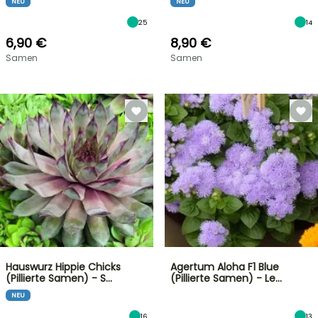
NEU
NEU
25
14
6,90 €
8,90 €
Samen
Samen
Hauswurz Hippie Chicks
Agertum Aloha F1 Blue
(Pillierte Samen) - S…
(Pillierte Samen) - Le…
NEU
16
13