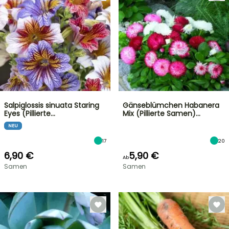
Salpiglossis sinuata Staring
Gänseblümchen Habanera
Eyes (Pillierte…
Mix (Pillierte Samen)…
NEU
17
20
6,90 €
5,90 €
Ab
Samen
Samen