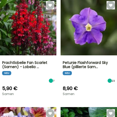
Prachtlobelie Fan Scarlet
Petunie Flashforward Sky
(Samen) - Lobelia …
Blue (pillierte Sam…
NEU
NEU
7
23
5,90 €
8,90 €
Samen
Samen