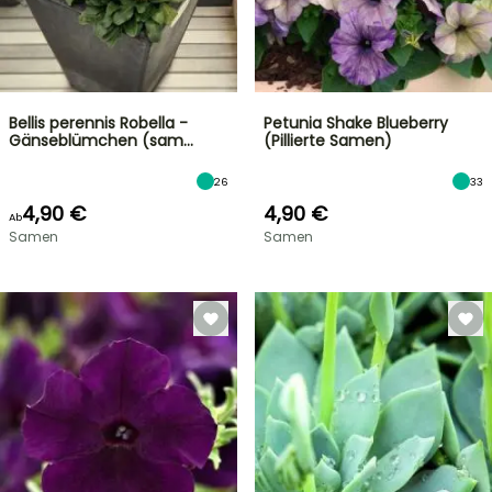
Bellis perennis Robella -
Petunia Shake Blueberry
Gänseblümchen (sam…
(Pillierte Samen)
26
33
4,90 €
4,90 €
Ab
Samen
Samen