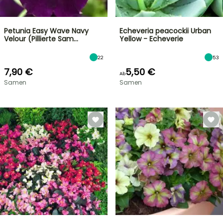
Petunia Easy Wave Navy
Echeveria peacockii Urban
Velour (Pillierte Sam…
Yellow - Echeverie
22
53
7,90 €
5,50 €
Ab
Samen
Samen