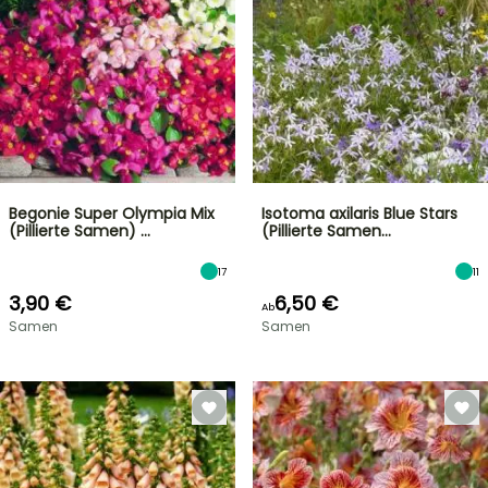
Begonie Super Olympia Mix
Isotoma axilaris Blue Stars
(Pillierte Samen) …
(Pillierte Samen…
17
11
3,90 €
6,50 €
Ab
Samen
Samen