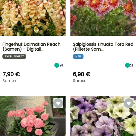
Fingerhut Dalmatian Peach
Salpiglossis sinuata Tora Red
(Samen) - Digitali…
(Pillierte Sam…
EXKLUSIVITÄT
NEU
48
23
7,90 €
6,90 €
Samen
Samen