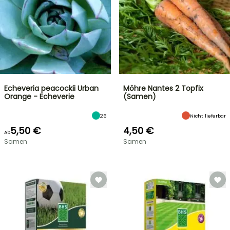
Echeveria peacockii Urban
Möhre Nantes 2 Topfix
Orange - Echeverie
(Samen)
26
Nicht lieferbar
5,50 €
4,50 €
Ab
Samen
Samen