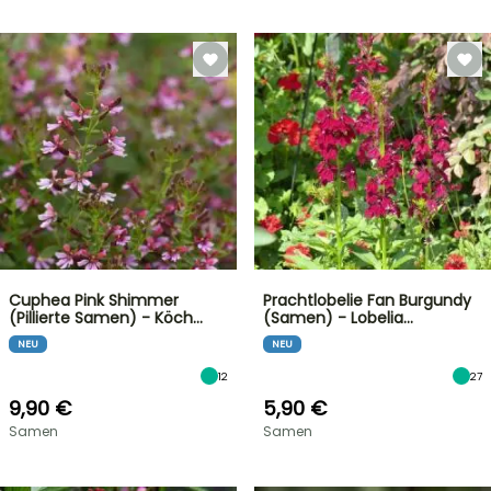
Cuphea Pink Shimmer
Prachtlobelie Fan Burgundy
(Pillierte Samen) - Köch…
(Samen) - Lobelia…
NEU
NEU
12
27
9,90 €
5,90 €
Samen
Samen