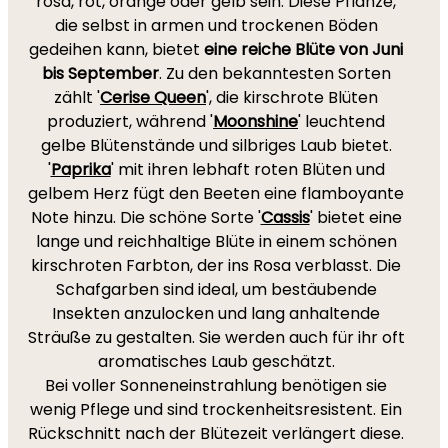
rosa, rot, orange oder gelb sein. Diese Pflanze,
die selbst in armen und trockenen Böden
gedeihen kann, bietet
eine reiche Blüte von Juni
bis September
. Zu den bekanntesten Sorten
zählt '
Cerise Queen
', die kirschrote Blüten
produziert, während '
Moonshine
' leuchtend
gelbe Blütenstände und silbriges Laub bietet.
'
Paprika
' mit ihren lebhaft roten Blüten und
gelbem Herz fügt den Beeten eine flamboyante
Note hinzu. Die schöne Sorte '
Cassis
' bietet eine
lange und reichhaltige Blüte in einem schönen
kirschroten Farbton, der ins Rosa verblasst. Die
Schafgarben sind ideal, um bestäubende
Insekten anzulocken und lang anhaltende
Sträuße zu gestalten. Sie werden auch für ihr oft
aromatisches Laub geschätzt.
Bei voller Sonneneinstrahlung benötigen sie
wenig Pflege und sind trockenheitsresistent. Ein
Rückschnitt nach der Blütezeit verlängert diese.