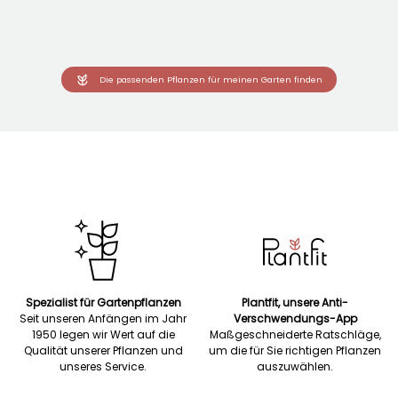
Die passenden Pflanzen für meinen Garten finden
Spezialist für Gartenpflanzen
Plantfit, unsere Anti-
Seit unseren Anfängen im Jahr
Verschwendungs-App
1950 legen wir Wert auf die
Maßgeschneiderte Ratschläge,
Qualität unserer Pflanzen und
um die für Sie richtigen Pflanzen
unseres Service.
auszuwählen.