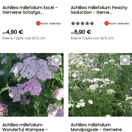
Achillea millefolium Excel -
Achillea millefolium Peachy
Gemeine Schafga…
Seduction - Geme…
Nicht lieferbar
Nicht lieferbar
4,90 €
6,90 €
Ab
Ab
Kleine Töpfe von 8/9 cm
Kleine Töpfe von 8/9 cm
Achillea millefolium
Achillea millefolium
Wonderful Wampee -
Mondpagode - Gemeine