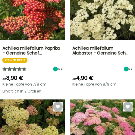
Achillea millefolium Paprika
Achillea millefolium
- Gemeine Schaf…
Alabaster - Gemeine Sch…
KLEINER PREIS
129
29
3,90 €
4,90 €
Ab
Ab
Kleine Töpfe von 7/8 cm
Kleine Töpfe von 8/9 cm
Erhältlich in 2 Größen