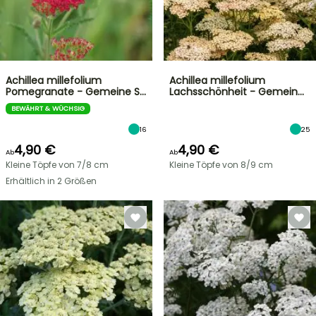
Achillea millefolium
Achillea millefolium
Pomegranate - Gemeine S…
Lachsschönheit - Gemein…
BEWÄHRT & WÜCHSIG
16
25
4,90 €
4,90 €
Ab
Ab
Kleine Töpfe von 7/8 cm
Kleine Töpfe von 8/9 cm
Erhältlich in 2 Größen