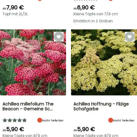
7,90 €
6,90 €
Ab
Ab
Topf mit 2L/3L
Kleine Töpfe von 7/8 cm
Erhältlich in 2 Größen
Achillea millefolium The
Achillea Hoffnung - Filzige
Beacon - Gemeine Sc…
Schafgarbe
Nicht lieferbar
Nicht lieferbar
5,90 €
5,90 €
Ab
Ab
Kleine Töpfe von 8/9 cm
Kleine Töpfe von 8/9 cm