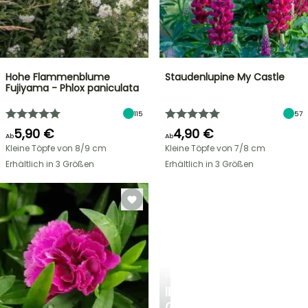
Hohe Flammenblume
Staudenlupine My Castle
Fujiyama - Phlox paniculata
115
57
5,90 €
4,90 €
Ab
Ab
Kleine Töpfe von 8/9 cm
Kleine Töpfe von 7/8 cm
Erhältlich in 3 Größen
Erhältlich in 3 Größen
FRÜHLINGSZWIEBELN
IRIS
GERMANICA