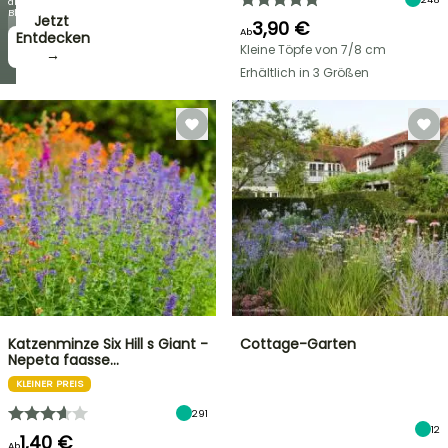
die
Blüten!
Jetzt
3,90 €
Ab
zugreifen!
Entdecken
Kleine Töpfe von 7/8 cm
→
→
Erhältlich in 3 Größen
Katzenminze Six Hill s Giant -
Cottage-Garten
Nepeta faasse…
KLEINER PREIS
291
12
1,40 €
Ab