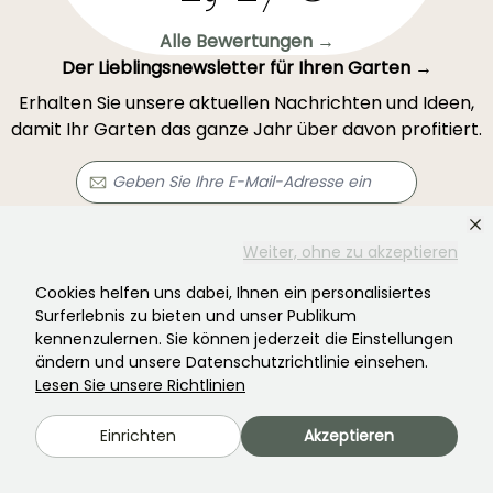
Alle Bewertungen →
Der Lieblingsnewsletter für Ihren Garten →
Erhalten Sie unsere aktuellen Nachrichten und Ideen,
damit Ihr Garten das ganze Jahr über davon profitiert.
Registrieren Sie sich →
Weiter, ohne zu akzeptieren
Cookies helfen uns dabei, Ihnen ein personalisiertes
Surferlebnis zu bieten und unser Publikum
Dieses Formular ist durch reCAPTCHA geschützt – es gelten die
Datenschutzbestimmungen
und die
Nutzungsbedingungen
.
kennenzulernen. Sie können jederzeit die Einstellungen
ändern und unsere Datenschutzrichtlinie einsehen.
Lesen Sie unsere Richtlinien
Einrichten
Akzeptieren
Haben Sie nicht gefunden, was Sie gesucht