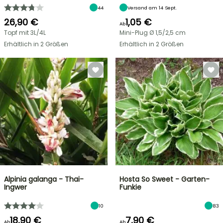
44
Versand am 14 Sept.
26,90 €
1,05 €
Ab
Topf mit 3L/4L
Mini-Plug Ø 1,5/2,5 cm
Erhältlich in 2 Größen
Erhältlich in 2 Größen
Alpinia galanga - Thai-
Hosta So Sweet - Garten-
Ingwer
Funkie
10
83
18,90 €
7,90 €
Ab
Ab