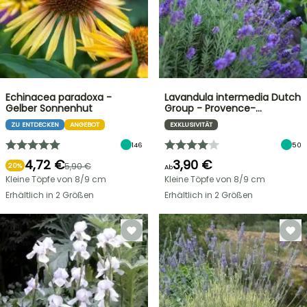
Echinacea paradoxa -
Lavandula intermedia Dutch
Gelber Sonnenhut
Group - Provence-…
ZU ENTDECKEN
ANGEBOT
EXKLUSIVITÄT
146
50
4,72 €
3,90 €
5,90 €
20%
Ab
Kleine Töpfe von 8/9 cm
Kleine Töpfe von 8/9 cm
Erhältlich in 2 Größen
Erhältlich in 2 Größen