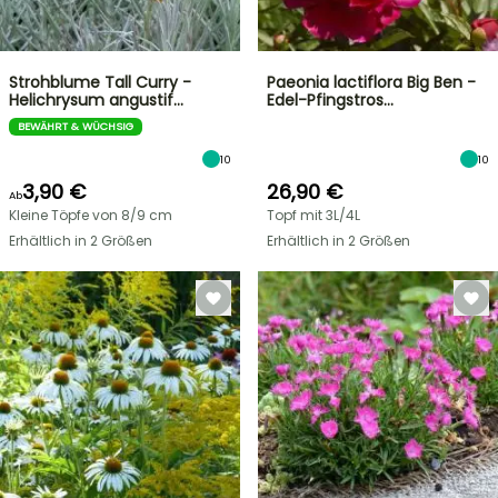
Strohblume Tall Curry -
Paeonia lactiflora Big Ben -
Helichrysum angustif…
Edel-Pfingstros…
BEWÄHRT & WÜCHSIG
10
10
3,90 €
26,90 €
Ab
Kleine Töpfe von 8/9 cm
Topf mit 3L/4L
Erhältlich in 2 Größen
Erhältlich in 2 Größen