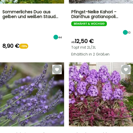
Sommerliches Duo aus
Pfingst-Nelke Kahori -
gelben und weißen Staud…
Dianthus gratianopoli…
BEWÄHRT & WÜCHSIG
10
44
12,50 €
Ab
8,90 €
-18%
Topf mit 2L/3L
Erhältlich in 2 Größen