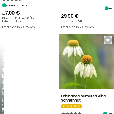
Versand am 19 Aug.
35
7,90 €
Ab
29,90 €
Rhizom, Kaliber 10/15,
Extraqualität
Topf mit 3L/4L
Erhältlich in 2 Größen
Erhältlich in 2 Größen
BLITZANGEBOT
BIS
ZU
30
%
RABATT
NEU
AUF
AGAPANTHUS
AUSGEWÄHLTE
ZAMBEZI
PFLANZEN!
Wenn
Echinacea purpurea Alba -
das
Entdecken
Sonnenhut
Laub
Sie
genauso
jede
spektakulär
KLEINER PREIS
Woche
ist
neue
wie
Angebote
248