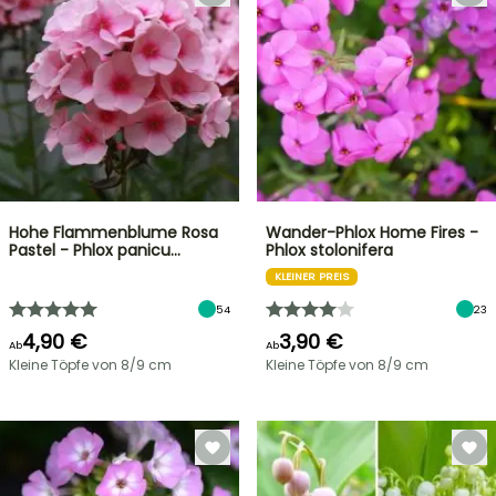
Hohe Flammenblume Rosa
Wander-Phlox Home Fires -
Pastel - Phlox panicu…
Phlox stolonifera
KLEINER PREIS
54
23
4,90 €
3,90 €
Ab
Ab
Kleine Töpfe von 8/9 cm
Kleine Töpfe von 8/9 cm