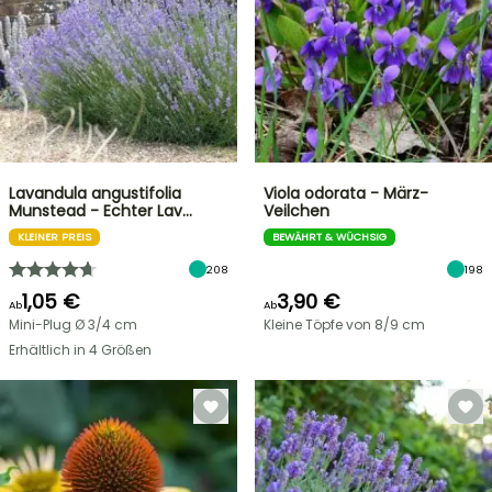
Lavandula angustifolia
Viola odorata - März-
Munstead - Echter Lav…
Veilchen
KLEINER PREIS
BEWÄHRT & WÜCHSIG
208
198
1,05 €
3,90 €
Ab
Ab
Mini-Plug Ø 3/4 cm
Kleine Töpfe von 8/9 cm
Erhältlich in 4 Größen