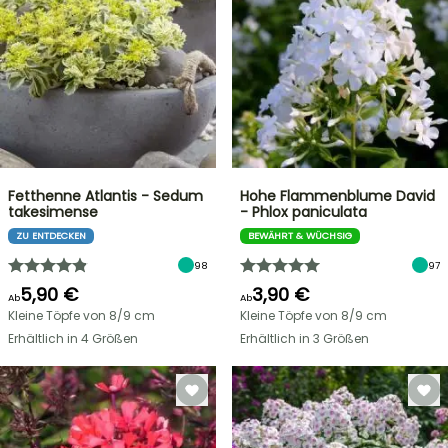
Fetthenne Atlantis - Sedum
Hohe Flammenblume David
takesimense
- Phlox paniculata
ZU ENTDECKEN
BEWÄHRT & WÜCHSIG
98
97
5,90 €
3,90 €
Ab
Ab
Kleine Töpfe von 8/9 cm
Kleine Töpfe von 8/9 cm
Erhältlich in 4 Größen
Erhältlich in 3 Größen