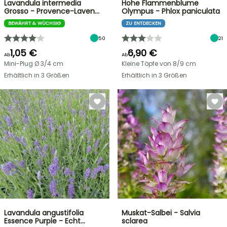
Lavandula intermedia
Hohe Flammenblume
Grosso - Provence-Laven…
Olympus - Phlox paniculata
BEWÄHRT & WÜCHSIG
ZU ENTDECKEN
50
21
1,05 €
6,90 €
Ab
Ab
Mini-Plug Ø 3/4 cm
Kleine Töpfe von 8/9 cm
Erhältlich in 3 Größen
Erhältlich in 3 Größen
Lavandula angustifolia
Muskat-Salbei - Salvia
Essence Purple - Echt…
sclarea