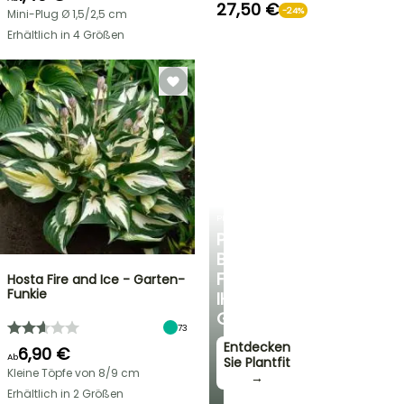
27,50 €
-24%
Mini-Plug Ø 1,5/2,5 cm
Erhältlich in 4 Größen
PLANTFIT
PERSÖNLICHE
BERATUNG
FÜR
Hosta Fire and Ice - Garten-
Funkie
IHREN
GARTEN
73
Entdecken
6,90 €
Ab
Sie Plantfit
Kleine Töpfe von 8/9 cm
→
Erhältlich in 2 Größen