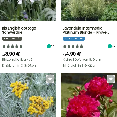
Iris English cottage -
Lavandula intermedia
Schwertlilie
Platinum Blonde - Prove…
EXKLUSIVITÄT
ZU ENTDECKEN
36
44
3,90 €
4,90 €
Ab
Ab
Rhizom, Kaliber 4/6
Kleine Töpfe von 8/9 cm
Erhältlich in 3 Größen
Erhältlich in 3 Größen