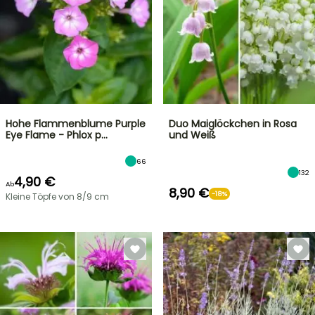
Hohe Flammenblume Purple
Duo Maiglöckchen in Rosa
Eye Flame - Phlox p…
und Weiß
66
132
4,90 €
Ab
8,90 €
-18%
Kleine Töpfe von 8/9 cm