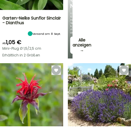
NEUHEITEN
Über
60
Garten-Nelke Sunflor Sinclair
neue
- Dianthus
Sorten
für
Ihren
Garten!
Versand am 8 Sept.
Alle
1,05 €
Ab
anzeigen
Mini-Plug Ø 1,5/2,5 cm
→
Erhältlich in 2 Größen