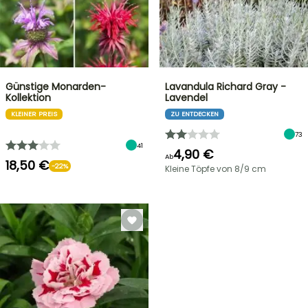
Günstige Monarden-
Lavandula Richard Gray -
Kollektion
Lavendel
KLEINER PREIS
ZU ENTDECKEN
73
41
4,90 €
Ab
18,50 €
-22%
Kleine Töpfe von 8/9 cm