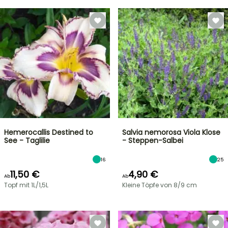
Hemerocallis Destined to
Salvia nemorosa Viola Klose
See - Taglilie
- Steppen-Salbei
16
25
11,50 €
4,90 €
Ab
Ab
Topf mit 1L/1,5L
Kleine Töpfe von 8/9 cm