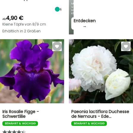
Mit
unseren
6
schönsten
Kletterpflanzen!
4,90 €
Ab
Entdecken
Kleine Töpfe von 8/9 cm
→
Erhältlich in 2 Größen
Iris Rosalie Figge -
Paeonia lactiflora Duchesse
Schwertlilie
de Nemours - Ede…
BEWÄHRT & WÜCHSIG
BEWÄHRT & WÜCHSIG