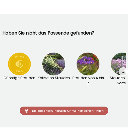
Haben Sie nicht das Passende gefunden?
→
Günstige Stauden
Kollektion Stauden
Stauden von A bis
Stauden 
Z
Sorten
Die passenden Pflanzen für meinen Garten finden