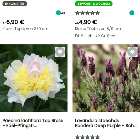
EXKLUSIVITÄT
BEWÄHRT & WÜCHSIG
49
91
6,90 €
4,90 €
Ab
Ab
Kleine Töpfe von 8/9 cm
Kleine Töpfe von 8/9 cm
Erhältlich in 2 Größen
Paeonia lactiflora Top Brass
Lavandula stoechas
- Edel-Pfingstr…
Bandera Deep Purple - Sch…