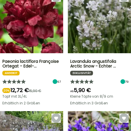
Paeonia lactiflora Françoise
Lavandula angustifolia
Ortegat - Edel-…
Arctic Snow - Echter …
ANGEBOT
EXKLUSIVITÄT
67
79
12,72 €
5,90 €
15,90 €
20%
Ab
Topf mit 3L/4L
Kleine Töpfe von 8/9 cm
Erhältlich in 2 Größen
Erhältlich in 3 Größen