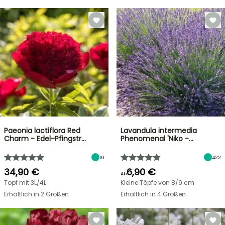
Paeonia lactiflora Red
Lavandula intermedia
Charm - Edel-Pfingstr…
Phenomenal 'Niko -…
10
422
34,90 €
6,90 €
Ab
Topf mit 3L/4L
Kleine Töpfe von 8/9 cm
Erhältlich in 2 Größen
Erhältlich in 4 Größen