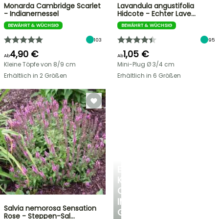
Monarda Cambridge Scarlet
Lavandula angustifolia
- Indianernessel
Hidcote - Echter Lave…
BEWÄHRT & WÜCHSIG
BEWÄHRT & WÜCHSIG
103
95
4,90 €
1,05 €
Ab
Ab
Kleine Töpfe von 8/9 cm
Mini-Plug Ø 3/4 cm
Erhältlich in 2 Größen
Erhältlich in 6 Größen
EINE
KÜHLE
OASE
IM
Salvia nemorosa Sensation
GARTEN
Rose - Steppen-Sal…