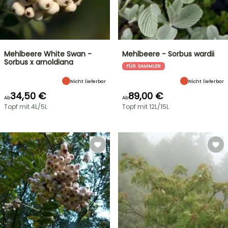
Mehlbeere White Swan -
Mehlbeere - Sorbus wardii
Sorbus x arnoldiana
FÜR SAMMLER
Nicht lieferbar
Nicht lieferbar
34,50 €
89,00 €
Ab
Ab
Topf mit 4L/5L
Topf mit 12L/15L