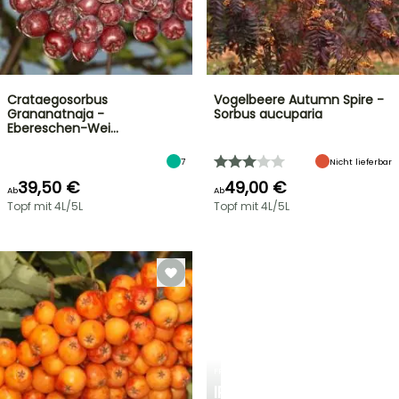
Crataegosorbus
Vogelbeere Autumn Spire -
Grananatnaja -
Sorbus aucuparia
Ebereschen-Wei…
7
Nicht lieferbar
39,50 €
49,00 €
Ab
Ab
Topf mit 4L/5L
Topf mit 4L/5L
FRÜHLINGSZWIEBELN
IRIS