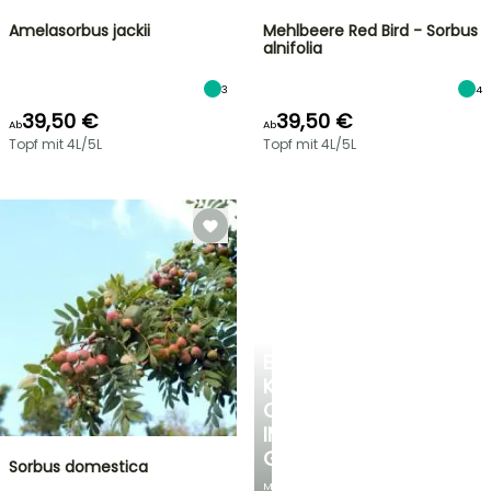
Amelasorbus jackii
Mehlbeere Red Bird - Sorbus
alnifolia
3
4
39,50 €
39,50 €
Ab
Ab
Topf mit 4L/5L
Topf mit 4L/5L
EINE
KÜHLE
OASE
IM
GARTEN
Sorbus domestica
Mit