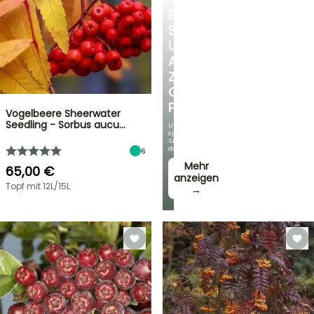
ENTDECKEN
SIE
UNSERE
AUSWAHL
ZU
GÜNSTIGEN
PREISEN
Vogelbeere Sheerwater
Seedling - Sorbus aucu…
Und
sparen
Sie
dabei!
6
Mehr
65,00 €
anzeigen
Topf mit 12L/15L
→