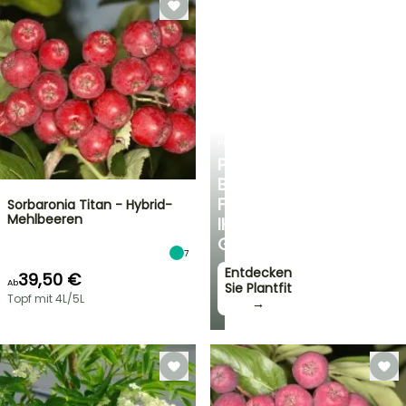
PLANTFIT
PERSÖNLICHE
BERATUNG
FÜR
Sorbaronia Titan - Hybrid-
Mehlbeeren
IHREN
GARTEN
7
Entdecken
39,50 €
Ab
Sie Plantfit
Topf mit 4L/5L
→