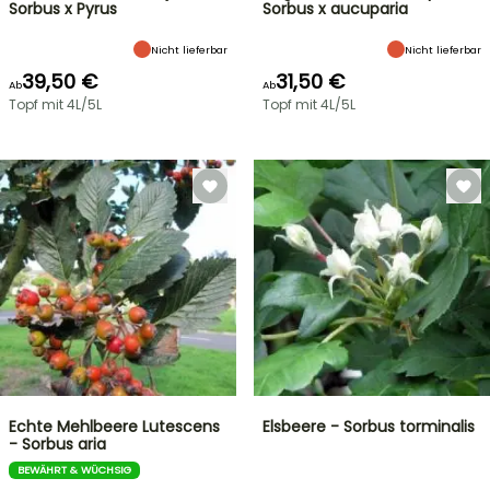
Sorbus x Pyrus
Sorbus x aucuparia
Nicht lieferbar
Nicht lieferbar
39,50 €
31,50 €
Ab
Ab
Topf mit 4L/5L
Topf mit 4L/5L
Echte Mehlbeere Lutescens
Elsbeere - Sorbus torminalis
- Sorbus aria
BEWÄHRT & WÜCHSIG