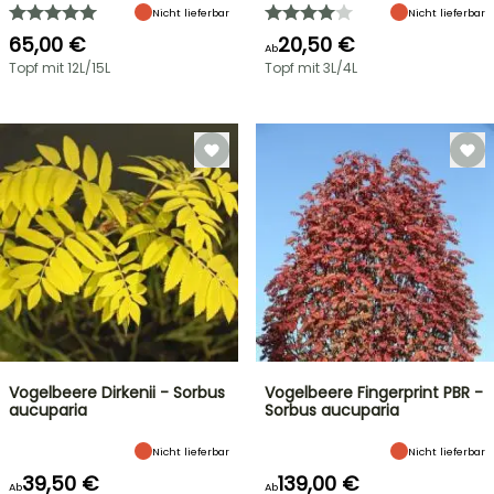
Nicht lieferbar
Nicht lieferbar
65,00 €
20,50 €
Ab
Topf mit 12L/15L
Topf mit 3L/4L
Vogelbeere Dirkenii - Sorbus
Vogelbeere Fingerprint PBR -
aucuparia
Sorbus aucuparia
Nicht lieferbar
Nicht lieferbar
39,50 €
139,00 €
Ab
Ab