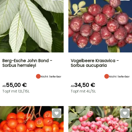
Berg-Esche John Bond -
Vogelbeere Krasavica -
Sorbus hemsleyi
Sorbus aucuparia
Nicht lieferbar
Nicht lieferbar
55,00 €
34,50 €
Ab
Ab
Topf mit 12L/15L
Topf mit 4L/5L