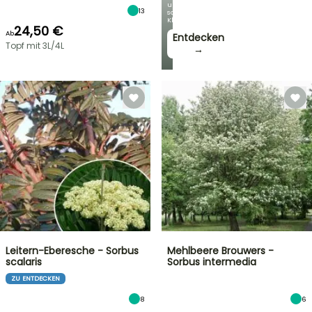
unseren
13
schönsten
Kletterpflanzen!
24,50 €
Ab
Entdecken
Topf mit 3L/4L
→
Leitern-Eberesche - Sorbus
Mehlbeere Brouwers -
scalaris
Sorbus intermedia
ZU ENTDECKEN
8
6