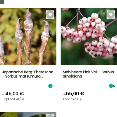
Japanische Berg-Eberesche
Mehlbeere Pink Veil - Sorbus
- Sorbus matsumura…
arnoldiana
8
5
45,00 €
55,00 €
Ab
Ab
Topf mit 4L/5L
Topf mit 4L/5L