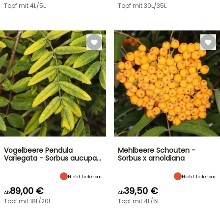
Topf mit 4L/5L
Topf mit 30L/35L
Vogelbeere Pendula
Mehlbeere Schouten -
Variegata - Sorbus aucupa…
Sorbus x arnoldiana
Nicht lieferbar
Nicht lieferbar
89,00 €
39,50 €
Ab
Ab
Topf mit 18L/20L
Topf mit 4L/5L