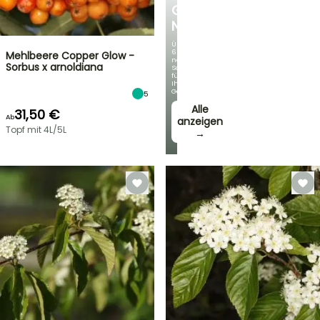
GERMANICA
NEUHEITEN
Über
60
Mehlbeere Copper Glow -
neue
Sorbus x arnoldiana
Sorten
für
Ihren
Garten!
5
Alle
31,50 €
Ab
anzeigen
Topf mit 4L/5L
→