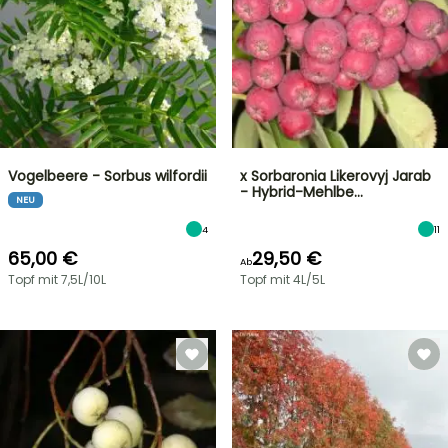
Vogelbeere - Sorbus wilfordii
x Sorbaronia Likerovyj Jarab
- Hybrid-Mehlbe…
NEU
4
11
65,00 €
29,50 €
Ab
Topf mit 7,5L/10L
Topf mit 4L/5L