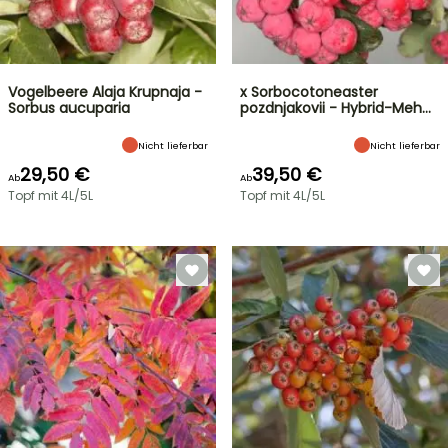
Vogelbeere Alaja Krupnaja -
x Sorbocotoneaster
Sorbus aucuparia
pozdnjakovii - Hybrid-Meh…
Nicht lieferbar
Nicht lieferbar
29,50 €
39,50 €
Ab
Ab
Topf mit 4L/5L
Topf mit 4L/5L