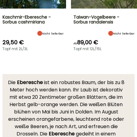
Kaschmir-Eberesche -
Taiwan-Vogelbeere -
Sorbus cashmiriana
Sorbus randaiensis
Nicht lieferbar
Nicht lieferbar
29,50 €
89,00 €
Ab
Topf mit 2L/3L
Topf mit 12L/15L
Die
Eberesche
ist ein robustes Baum, der bis zu 8
Meter hoch werden kann. Ihr Laub ist dekorativ
mit etwa 20 Zentimeter großen Blättern, die im
Herbst gelb-orange werden. Die weißen Blüten
blühen von Mai bis Juni in Dolden. Im August
erscheinen orangefarbene, leuchtend rote oder
weiße Beeren, je nach Art, und erfreuen die
Drosseln. Die
Eberesche
gedeiht in einem