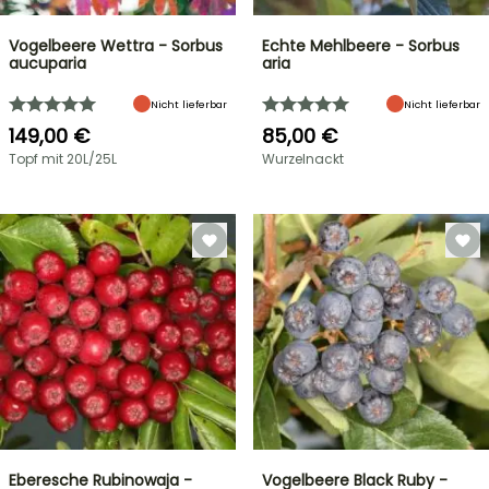
Vogelbeere Wettra - Sorbus
Echte Mehlbeere - Sorbus
aucuparia
aria
Nicht lieferbar
Nicht lieferbar
149,00 €
85,00 €
Topf mit 20L/25L
Wurzelnackt
Eberesche Rubinowaja -
Vogelbeere Black Ruby -