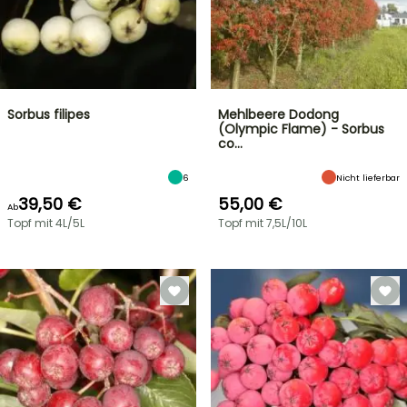
Sorbus filipes
Mehlbeere Dodong
(Olympic Flame) - Sorbus
co…
6
Nicht lieferbar
39,50 €
55,00 €
Ab
Topf mit 4L/5L
Topf mit 7,5L/10L