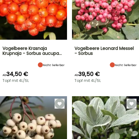
Vogelbeere Krasnaja
Vogelbeere Leonard Messel
Krupnaja - Sorbus aucupa…
- Sorbus
Nicht lieferbar
Nicht lieferbar
34,50 €
39,50 €
Ab
Ab
Topf mit 4L/5L
Topf mit 4L/5L