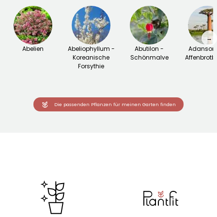
→
Abelien
Abeliophyllum -
Abutilon -
Adansoni
Koreanische
Schönmalve
Affenbrot
Forsythie
Die passenden Pflanzen für meinen Garten finden