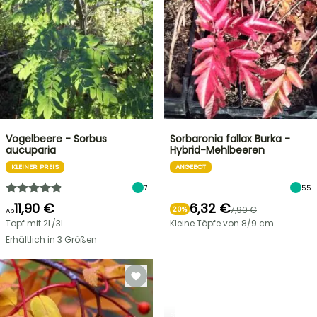
Vogelbeere - Sorbus
Sorbaronia fallax Burka -
aucuparia
Hybrid-Mehlbeeren
KLEINER PREIS
ANGEBOT
7
55
11,90 €
6,32 €
7,90 €
20%
Ab
Topf mit 2L/3L
Kleine Töpfe von 8/9 cm
Erhältlich in 3 Größen
STRÄUCHER