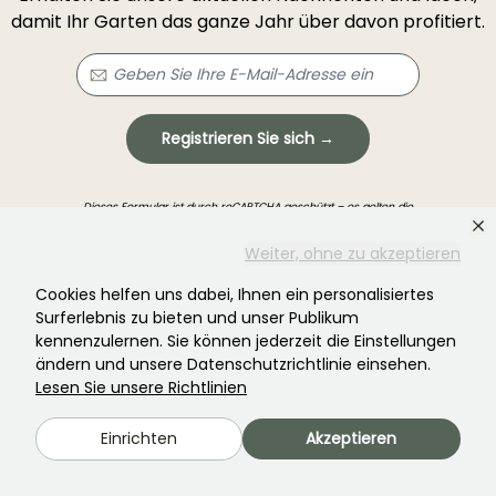
damit Ihr Garten das ganze Jahr über davon profitiert.
Registrieren Sie sich →
Dieses Formular ist durch reCAPTCHA geschützt – es gelten die
Datenschutzbestimmungen
und die
Nutzungsbedingungen
.
Weiter, ohne zu akzeptieren
Cookies helfen uns dabei, Ihnen ein personalisiertes
Surferlebnis zu bieten und unser Publikum
kennenzulernen. Sie können jederzeit die Einstellungen
ändern und unsere Datenschutzrichtlinie einsehen.
Haben Sie nicht gefunden, was Sie gesucht
Lesen Sie unsere Richtlinien
haben?
Einrichten
Akzeptieren