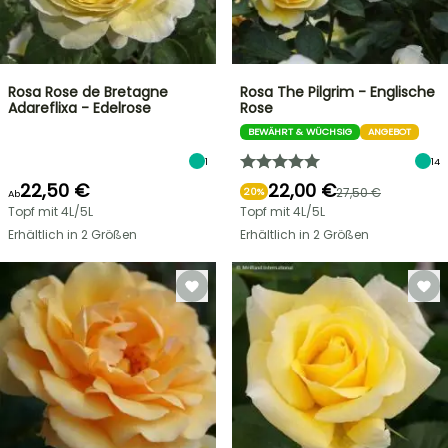
Rosa Rose de Bretagne
Rosa The Pilgrim - Englische
Adareflixa - Edelrose
Rose
BEWÄHRT & WÜCHSIG
ANGEBOT
1
14
22,50 €
22,00 €
27,50 €
20%
Ab
Topf mit 4L/5L
Topf mit 4L/5L
Erhältlich in 2 Größen
Erhältlich in 2 Größen