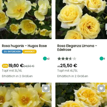
Rosa hugonis - Hugos Rose
Rosa Eleganza Limona -
Edelrose
ZU ENTDECKEN
ANGEBOT
42
8
19,60 €
25,50 €
24,50 €
20%
Ab
Topf mit 3L/4L
Topf mit 4L/5L
Erhältlich in 2 Größen
Erhältlich in 2 Größen