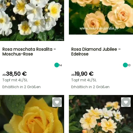
Rosa moschata Rosalita -
Rosa Diamond Jubilee -
Moschus-Rose
Edelrose
14
10
38,50 €
19,90 €
Ab
Ab
Topf mit 4L/5L
Topf mit 4L/5L
Erhältlich in 2 Größen
Erhältlich in 2 Größen