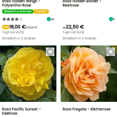
Rosa Golden Wings -
Rosa Golden Border -
Polyantha-Rose
Beetrose
BEWÄHRT & WÜCHSIG
ANGEBOT
48
5
18,00 €
22,50 €
22,50 €
20%
Ab
Topf mit 4L/5L
Topf mit 3L/4L
Erhältlich in 2 Größen
Erhältlich in 2 Größen
Rosa Pacific Sunset -
Rosa Fregate - Kletterrose
Edelrose