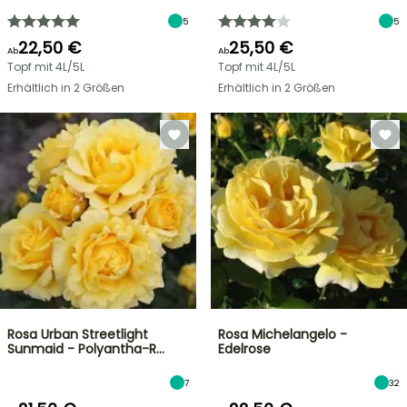
5
5
22,50 €
25,50 €
Ab
Ab
Topf mit 4L/5L
Topf mit 4L/5L
Erhältlich in 2 Größen
Erhältlich in 2 Größen
Rosa Urban Streetlight
Rosa Michelangelo -
Sunmaid - Polyantha-R…
Edelrose
7
32