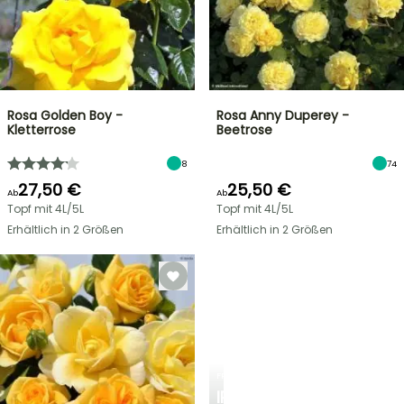
Rosa Golden Boy -
Rosa Anny Duperey -
Kletterrose
Beetrose
8
74
27,50 €
25,50 €
Ab
Ab
Topf mit 4L/5L
Topf mit 4L/5L
Erhältlich in 2 Größen
Erhältlich in 2 Größen
FRÜHLINGSZWIEBELN
IRIS