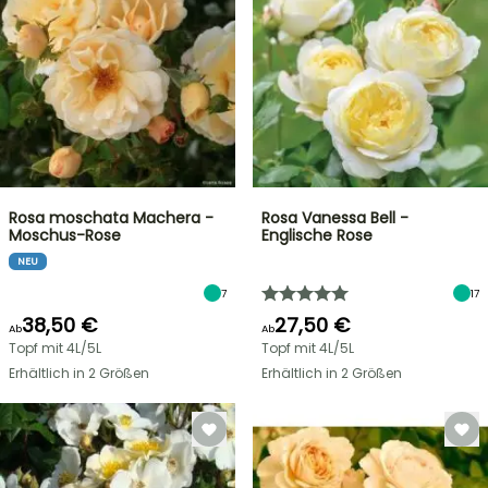
Rosa moschata Machera -
Rosa Vanessa Bell -
Moschus-Rose
Englische Rose
NEU
7
17
38,50 €
27,50 €
Ab
Ab
Topf mit 4L/5L
Topf mit 4L/5L
Erhältlich in 2 Größen
Erhältlich in 2 Größen