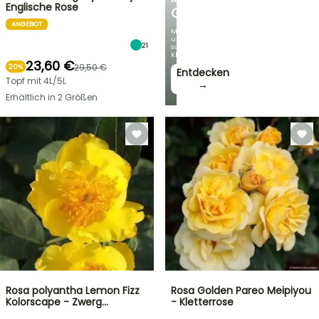
Englische Rose
GARTEN
ANGEBOT
Mit
unseren
21
schönsten
Kletterpflanzen!
23,60 €
29,50 €
20%
Entdecken
Topf mit 4L/5L
→
Erhältlich in 2 Größen
Rosa polyantha Lemon Fizz
Rosa Golden Pareo Meipiyou
Kolorscape - Zwerg…
- Kletterrose