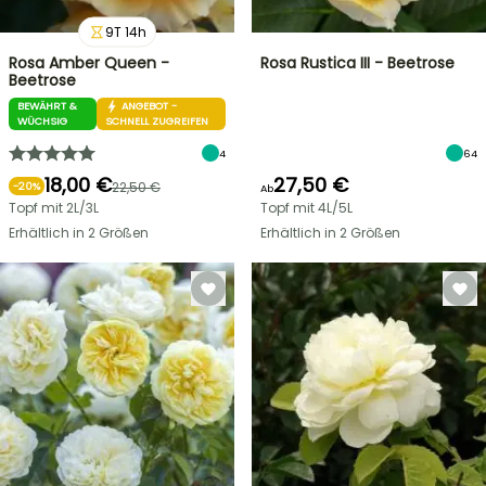
9
T
14
h
Rosa Amber Queen -
Rosa Rustica III - Beetrose
Beetrose
BEWÄHRT &
ANGEBOT -
WÜCHSIG
SCHNELL ZUGREIFEN
4
64
18,00 €
27,50 €
22,50 €
-
20
%
Ab
Topf mit 2L/3L
Topf mit 4L/5L
Erhältlich in 2 Größen
Erhältlich in 2 Größen