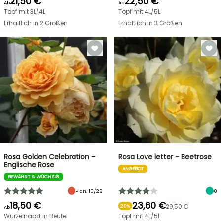
21,50 €
22,50 €
Ab
Ab
Topf mit 3L/4L
Topf mit 4L/5L
Erhältlich in 2 Größen
Erhältlich in 3 Größen
Rosa Golden Celebration -
Rosa Love letter - Beetrose
Englische Rose
ANGEBOT
BEWÄHRT & WÜCHSIG
Plan. 10/26
8
18,50 €
23,60 €
29,50 €
20%
Ab
Wurzelnackt in Beutel
Topf mit 4L/5L