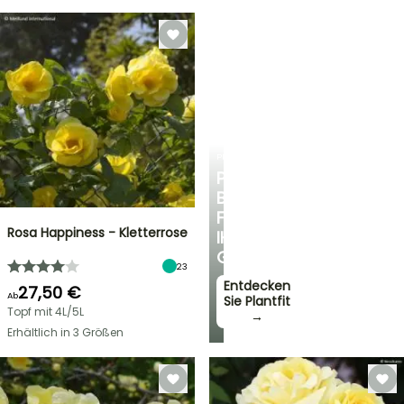
PLANTFIT
PERSÖNLICHE
BERATUNG
FÜR
Rosa Happiness - Kletterrose
IHREN
GARTEN
23
Entdecken
27,50 €
Ab
Sie Plantfit
Topf mit 4L/5L
→
Erhältlich in 3 Größen