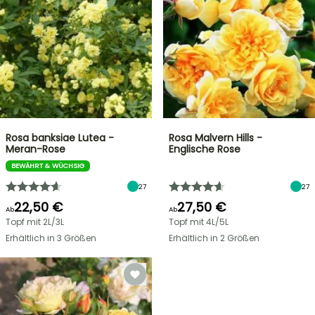
Rosa banksiae Lutea -
Rosa Malvern Hills -
Meran-Rose
Englische Rose
BEWÄHRT & WÜCHSIG
27
27
22,50 €
27,50 €
Ab
Ab
Topf mit 2L/3L
Topf mit 4L/5L
Erhältlich in 3 Größen
Erhältlich in 2 Größen