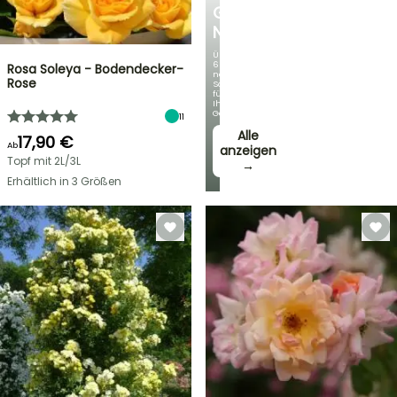
GERMANICA
NEUHEITEN
Über
60
Rosa Soleya - Bodendecker-
neue
Rose
Sorten
für
Ihren
Garten!
11
Alle
17,90 €
Ab
anzeigen
Topf mit 2L/3L
→
Erhältlich in 3 Größen