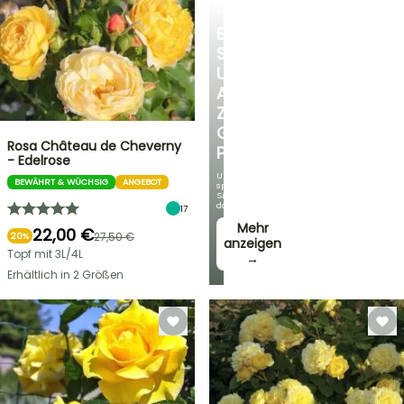
ROSEN
ENTDECKEN
SIE
UNSERE
AUSWAHL
ZU
GÜNSTIGEN
Rosa Château de Cheverny
PREISEN
- Edelrose
Und
BEWÄHRT & WÜCHSIG
ANGEBOT
sparen
Sie
dabei!
17
Mehr
22,00 €
27,50 €
20%
anzeigen
Topf mit 3L/4L
→
Erhältlich in 2 Größen