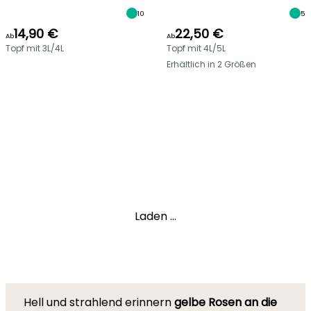
10
5
14,90 €
22,50 €
Ab
Ab
Topf mit 3L/4L
Topf mit 4L/5L
Erhältlich in 2 Größen
Laden ...
Hell und strahlend erinnern
gelbe Rosen an die