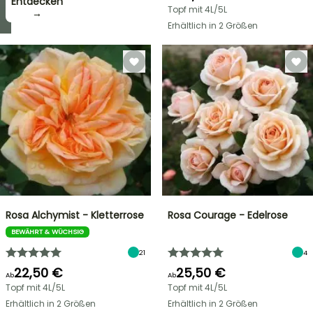
zugreifen!
Entdecken
Topf mit 4L/5L
→
→
Erhältlich in 2 Größen
Rosa Alchymist - Kletterrose
Rosa Courage - Edelrose
BEWÄHRT & WÜCHSIG
21
4
22,50 €
25,50 €
Ab
Ab
Topf mit 4L/5L
Topf mit 4L/5L
Erhältlich in 2 Größen
Erhältlich in 2 Größen