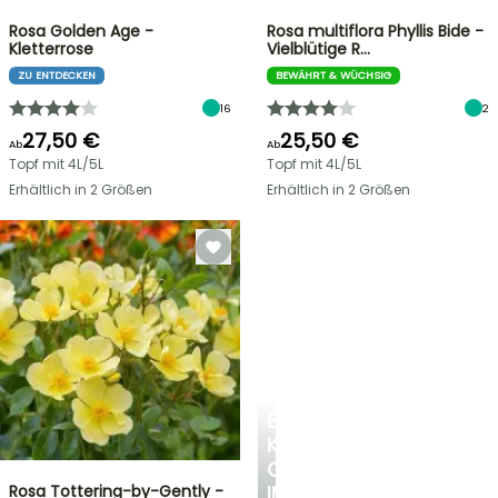
Rosa Golden Age -
Rosa multiflora Phyllis Bide -
Kletterrose
Vielblütige R…
ZU ENTDECKEN
BEWÄHRT & WÜCHSIG
16
2
27,50 €
25,50 €
Ab
Ab
Topf mit 4L/5L
Topf mit 4L/5L
Erhältlich in 2 Größen
Erhältlich in 2 Größen
EINE
KÜHLE
OASE
Rosa Tottering-by-Gently -
IM