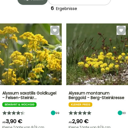
6
Ergebnisse
Alyssum saxatilis Goldkugel
Alyssum montanum
- Felsen-Steinkr…
Berggold - Berg-Steinkresse
BEWÄHRT & WÜCHSIG
KLEINER PREIS
99
33
3,90 €
2,90 €
Ab
Ab
Kleine Töpfe von 8/9 cm
Kleine Töpfe von 8/9 cm