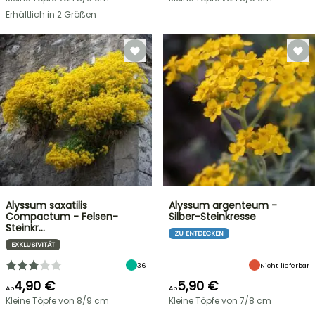
Erhältlich in 2 Größen
Alyssum saxatilis
Alyssum argenteum -
Compactum - Felsen-
Silber-Steinkresse
Steinkr…
ZU ENTDECKEN
EXKLUSIVITÄT
36
Nicht lieferbar
4,90 €
5,90 €
Ab
Ab
Kleine Töpfe von 8/9 cm
Kleine Töpfe von 7/8 cm