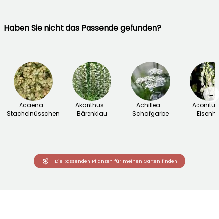
Haben Sie nicht das Passende gefunden?
→
Acaena -
Akanthus -
Achillea -
Aconitu
Stachelnüsschen
Bärenklau
Schafgarbe
Eisenhu
Die passenden Pflanzen für meinen Garten finden