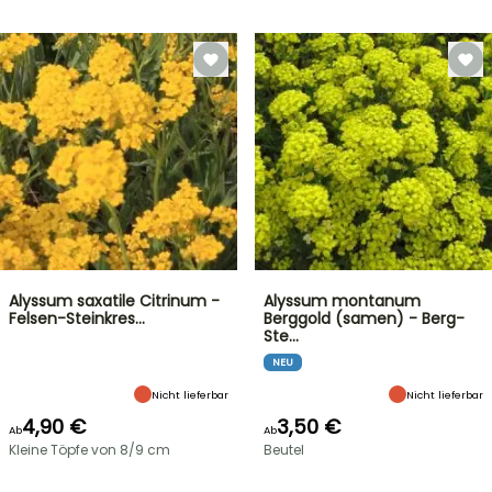
Alyssum saxatile Citrinum -
Alyssum montanum
Felsen-Steinkres…
Berggold (samen) - Berg-
Ste…
NEU
Nicht lieferbar
Nicht lieferbar
4,90 €
3,50 €
Ab
Ab
Kleine Töpfe von 8/9 cm
Beutel