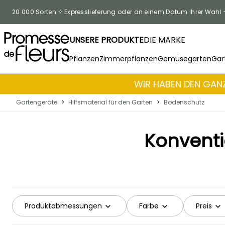
Zum Inhalt springen
20 000 Sorten
Expresslieferung oder an einem Datum Ihrer Wahl
UNSERE PRODUKTE
DIE MARKE
Pflanzen
Zimmerpflanzen
Gemüsegarten
Gar
WIR HABEN DEN GANZ
Gartengeräte
>
Hilfsmaterial für den Garten
>
Bodenschutz
Konventi
Produktabmessungen
Farbe
Preis