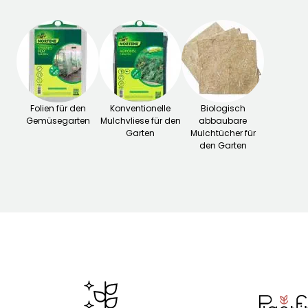
Folien für den
Konventionelle
Biologisch
Gemüsegarten
Mulchvliese für den
abbaubare
Garten
Mulchtücher für
den Garten