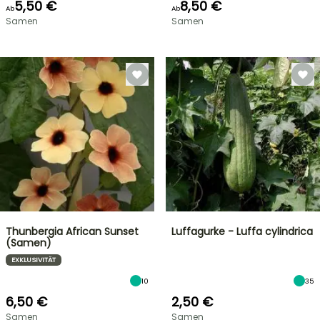
5,50 €
8,50 €
Ab
Ab
Samen
Samen
Thunbergia African Sunset
Luffagurke - Luffa cylindrica
(Samen)
EXKLUSIVITÄT
10
35
6,50 €
2,50 €
Samen
Samen