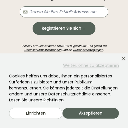
Registrieren Sie sich →
Dieses Formular ist durch reCAPTCHA geschützt – es gelten die
Datenschutzbestimmungen
und die
Nutzungsbedingungen
.
Weiter, ohne zu akzeptieren
Cookies helfen uns dabei, Ihnen ein personalisiertes
Surferlebnis zu bieten und unser Publikum
kennenzulernen. Sie können jederzeit die Einstellungen
Haben Sie nicht gefunden, was Sie gesucht
ändern und unsere Datenschutzrichtlinie einsehen.
haben?
Lesen Sie unsere Richtlinien
Einrichten
Akzeptieren