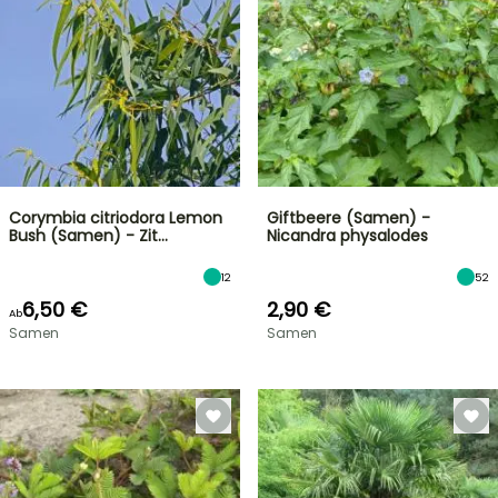
Corymbia citriodora Lemon
Giftbeere (Samen) -
Bush (Samen) - Zit…
Nicandra physalodes
12
52
6,50 €
2,90 €
Ab
Samen
Samen