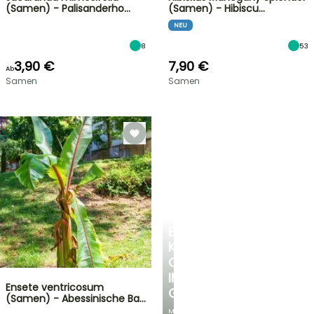
(Samen) - Palisanderho…
(Samen) - Hibiscu…
NEU
8
53
3,90 €
7,90 €
Ab
Samen
Samen
EINE
KÜHLE
OASE
IM
Ensete ventricosum
GARTEN
(Samen) - Abessinische Ba…
Mit