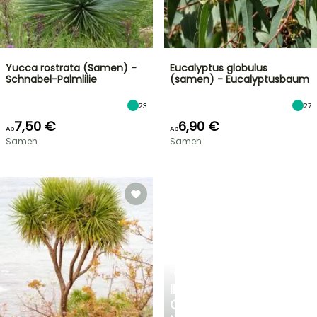
Yucca rostrata (Samen) -
Eucalyptus globulus
Schnabel-Palmlilie
(samen) - Eucalyptusbaum
23
27
7,50 €
6,90 €
Ab
Ab
Samen
Samen
FRÜHLINGSZWIEBELN
IRIS
GERMANICA