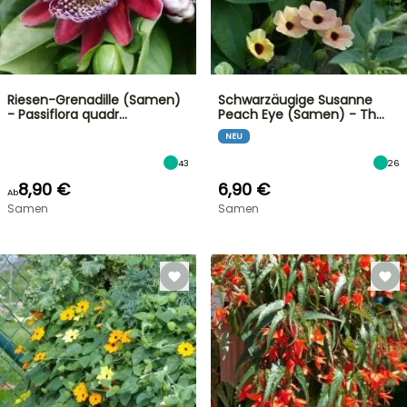
Riesen-Grenadille (Samen)
Schwarzäugige Susanne
- Passiflora quadr…
Peach Eye (Samen) - Th…
NEU
43
26
8,90 €
6,90 €
Ab
Samen
Samen