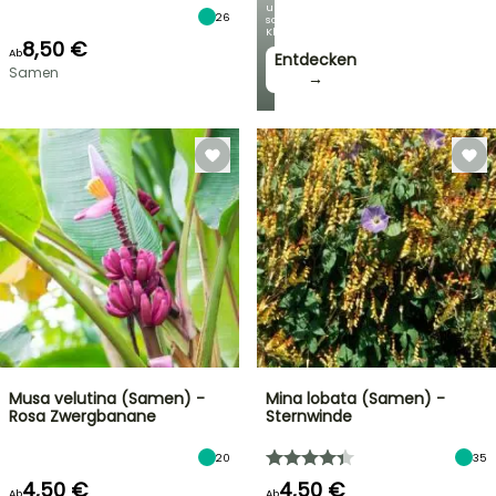
unseren
26
schönsten
Kletterpflanzen!
8,50 €
Ab
Entdecken
Samen
→
Musa velutina (Samen) -
Mina lobata (Samen) -
Rosa Zwergbanane
Sternwinde
20
35
4,50 €
4,50 €
Ab
Ab