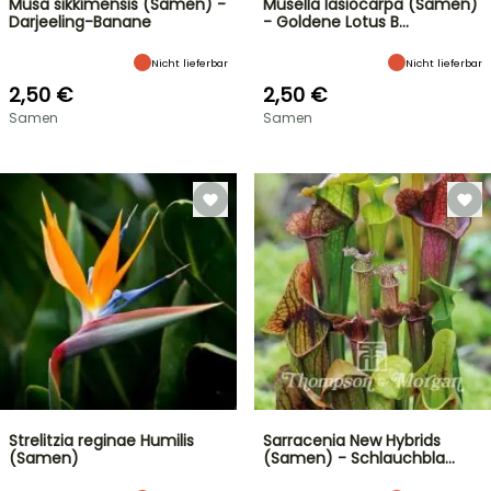
Musa sikkimensis (Samen) -
Musella lasiocarpa (Samen)
Darjeeling-Banane
- Goldene Lotus B…
Nicht lieferbar
Nicht lieferbar
2,50 €
2,50 €
Samen
Samen
Strelitzia reginae Humilis
Sarracenia New Hybrids
(Samen)
(Samen) - Schlauchbla…