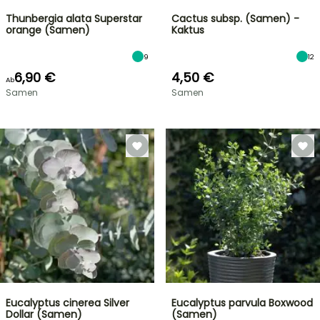
Thunbergia alata Superstar
Cactus subsp. (Samen) -
orange (Samen)
Kaktus
9
12
6,90 €
4,50 €
Ab
Samen
Samen
Eucalyptus cinerea Silver
Eucalyptus parvula Boxwood
Dollar (Samen)
(Samen)