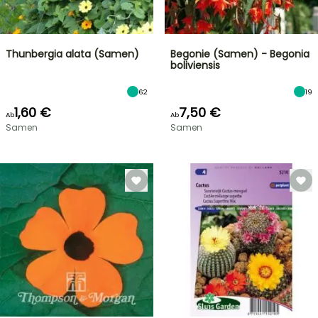
Thunbergia alata (Samen)
Begonie (Samen) - Begonia
boliviensis
62
19
1,60 €
7,50 €
Ab
Ab
Samen
Samen