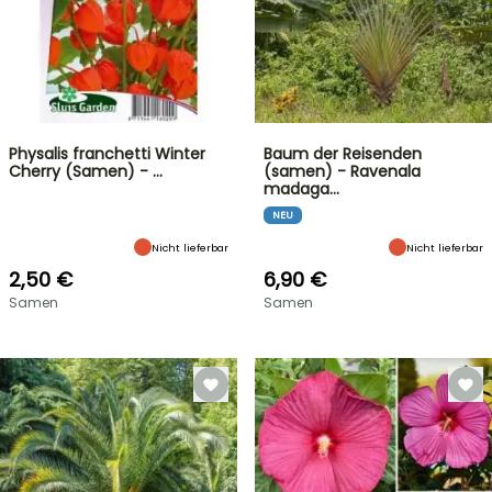
Physalis franchetti Winter
Baum der Reisenden
Cherry (Samen) - …
(samen) - Ravenala
madaga…
NEU
Nicht lieferbar
Nicht lieferbar
2,50 €
6,90 €
Samen
Samen