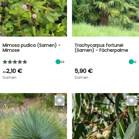
Mimosa pudica (Samen) -
Trachycarpus fortunei
Mimose
(Samen) - Fächerpalme
26
12
2,10 €
5,90 €
Ab
Samen
Samen