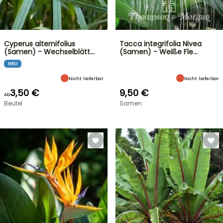
Cyperus alternifolius
Tacca integrifolia Nivea
(Samen) - Wechselblätt…
(Samen) - Weiße Fle…
NEU
Nicht lieferbar
Nicht lieferbar
3,50 €
9,50 €
Ab
Beutel
Samen