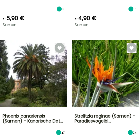
14
16
5,90 €
4,90 €
Ab
Ab
Samen
Samen
Phoenix canariensis
Strelitzia reginae (Samen) -
(Samen) - Kanarische Dat…
Paradiesvogelbl…
47
24