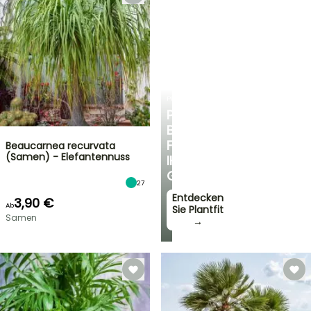
PLANTFIT
PERSÖNLICHE
BERATUNG
FÜR
Beaucarnea recurvata
(Samen) - Elefantennuss
IHREN
GARTEN
27
Entdecken
3,90 €
Ab
Sie Plantfit
Samen
→