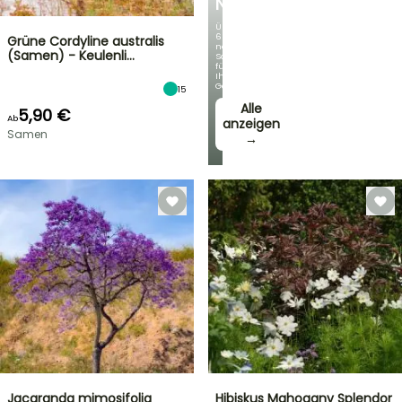
NEUHEITEN
Über
60
Grüne Cordyline australis
neue
(Samen) - Keulenli…
Sorten
für
Ihren
Garten!
15
Alle
5,90 €
Ab
anzeigen
Samen
→
Jacaranda mimosifolia
Hibiskus Mahogany Splendor