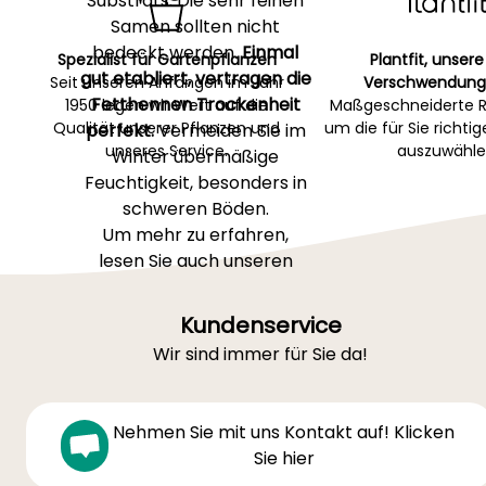
Substrats. Die sehr feinen
Samen sollten nicht
bedeckt werden.
Einmal
Spezialist für Gartenpflanzen
Plantfit, unsere
gut etabliert, vertragen die
Seit unseren Anfängen im Jahr
Verschwendung
Fetthennen Trockenheit
1950 legen wir Wert auf die
Maßgeschneiderte R
Qualität unserer Pflanzen und
um die für Sie richti
perfekt.
Vermeiden Sie im
unseres Service.
auszuwähle
Winter übermäßige
Feuchtigkeit, besonders in
schweren Böden.
Um mehr zu erfahren,
lesen Sie auch unseren
Beitrag
"Einjährige Samen
säen: im Freiland oder in
Kundenservice
der Saatschale?"
Wir sind immer für Sie da!
Nehmen Sie mit uns Kontakt auf! Klicken
Sie hier