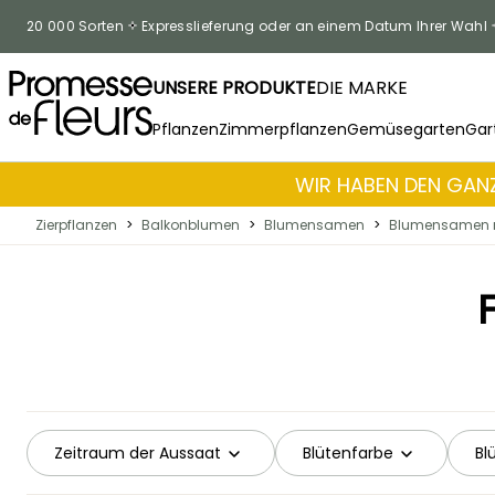
Zum Inhalt springen
20 000 Sorten
Expresslieferung oder an einem Datum Ihrer Wahl
UNSERE PRODUKTE
DIE MARKE
Pflanzen
Zimmerpflanzen
Gemüsegarten
Gar
WIR HABEN DEN GANZ
Zierpflanzen
>
Balkonblumen
>
Blumensamen
>
Blumensamen n
Zeitraum der Aussaat
Blütenfarbe
Bl