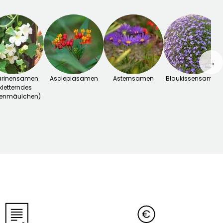
→
arinensamen
Asclepiasamen
Asternsamen
Blaukissensamen
kletterndes
enmäulchen)