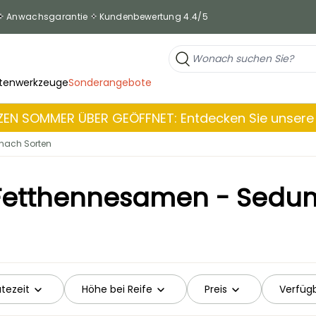
Anwachsgarantie
Kundenbewertung 4.4/5
tenwerkzeuge
Sonderangebote
EN SOMMER ÜBER GEÖFFNET: Entdecken Sie unsere 
ach Sorten
Fetthennesamen - Sedu
ütezeit
Höhe bei Reife
Preis
Verfügb