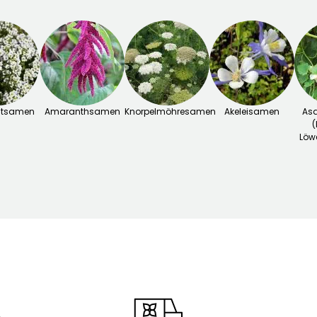
utsamen
Amaranthsamen
Knorpelmöhresamen
Akeleisamen
As
(
Löw