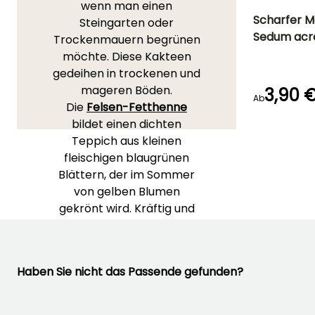
wenn man einen
Scharfer M
Steingarten oder
Sedum acr
Trockenmauern begrünen
Blütezeit
möchte. Diese Kakteen
Juni für Juli
gedeihen in trockenen und
mageren Böden.
3,90 
Ab
Die
Felsen-Fetthenne
bildet einen dichten
Keimzeit
30 Tagen
Teppich aus kleinen
fleischigen blaugrünen
Blättern, der im Sommer
von gelben Blumen
gekrönt wird. Kräftig und
sehr rustikal zeichnet sich
der
Scharfe Mauerpfeffer
durch feines, fast
Haben Sie nicht das Passende gefunden?
stacheliges Laub und eine
leuchtend gelbe Blüte im
Frühling aus. Die
Fetthenne