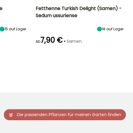
e
Fetthenne Turkish Delight (Samen) -
Sedum ussuriense
Standort
Höhe bei Reife
Standort
Blütezeit
Sonne
15 cm
Sonne
August für
15
auf Lager
18
auf Lager
September
7,90 €
•
Samen
Ab
Keimzeit
Art der Aussaat
30 Tagen
Aussaat ohne
Schutz,
Aussaat unter
Glas
Die passenden Pflanzen für meinen Garten finden