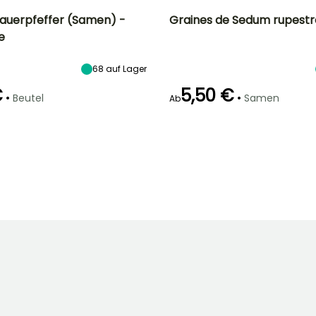
auerpfeffer (Samen) -
Graines de Sedum rupestr
e
Höhe bei Reife
Standort
Höhe bei Reife
Blütezeit
12 cm
Sonne
15 cm
Juni für Juli
68
auf Lager
€
5,50 €
•
•
Beutel
Samen
Ab
Art der Aussaat
Keimzeit
Art der Aussaat
Aussaat ohne
30 Tagen
Aussaat ohne
Schutz,
Schutz,
Aussaat unter
Aussaat unter
Glas
Glas