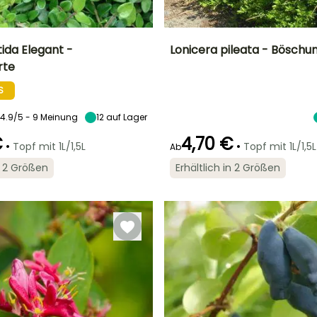
tida Elegant -
Lonicera pileata - Bösch
rte
Breite bei Reife
Standort
Höhe bei Reife
Breite bei Reife
1 m
Sonne,
70 cm
1.50 m
S
Halbschatten
4.9/5 - 9 Meinung
12
auf Lager
€
4,70 €
•
•
Topf mit 1L/1,5L
Topf mit 1L/1,5L
Ab
Geeigneter
Winterhärte
in 2 Größen
Erhältlich in 2 Größen
Zeitraum für die
Bis zu -20,5°C
Geeigneter
Blütezeit
Pflanzung
Zeitraum für die
April für Mai
Pflanzung
Februar für Mai,
September für
Februar für Mai,
November
September für
November