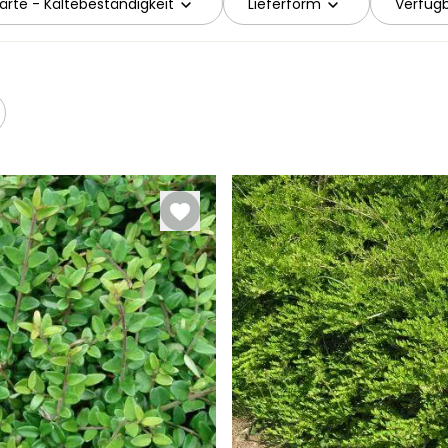
ärte - Kältebeständigkeit
Lieferform
Verfügb