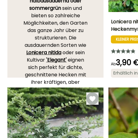
halbausdauernd oder
sommergrün
sein und
bieten so zahlreiche
Lonicera ni
Möglichkeiten, den Garten
Heckenmy
das ganze Jahr über zu
Höhe bei Reife
strukturieren. Die
1.50 m
KLEINER PREI
ausdauernden Sorten wie
Lonicera nitida
oder sein
Kultivar
'Elegant'
eignen
3,90 
Ab
sich perfekt für dichte,
Blütezeit
Erhältlich 
geschnittene Hecken mit
April für Mai
ihrer kräftigen, aber
kompakten Vegetation. Ihr
schnelles Wachstum und
ihre Pflegeleichtigkeit
machen sie zu beliebten
Wahlmöglichkeiten für
langlebige
Pflanzenschirme.