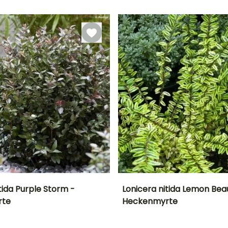
Zeitraum für die
Bis zu -20,5°C
Geeigneter
Blütezeit
Pflanzung
Zeitraum für die
Mai für Juni
Pflanzung
Februar für Mai,
September für
Februar für Mai,
November
September für
November
tida Purple Storm -
Lonicera nitida Lemon Bea
rte
Heckenmyrte
Breite bei Reife
Standort
Höhe bei Reife
Breite bei Reife
60 cm
Sonne,
1 m
1.20 m
Halbschatten