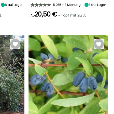
8
auf Lager
5.0/5 - 3 Meinung
7
auf Lager
20,50 €
•
L
Topf mit 2L/3L
Ab
Winterhärte
Geeigneter
Winterhärte
Blütezeit
Zeitraum für die
Bis zu -20,5°C
Bis zu -20,5°C
Januar für
Pflanzung
März, Dezember
Februar für Mai,
September für
November