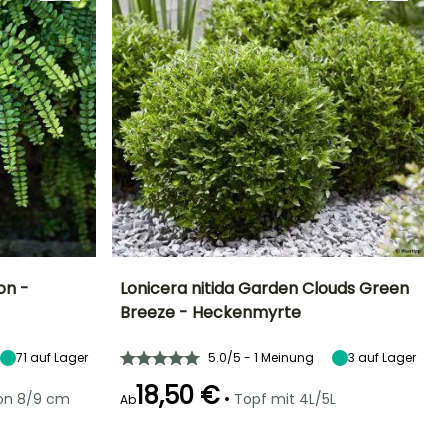
on -
Lonicera nitida Garden Clouds Green
Breeze - Heckenmyrte
Standort
Höhe bei Reife
Breite bei Reife
Standort
Sonne,
1 m
1 m
Sonne,
71
auf Lager
5.0/5 - 1 Meinung
3
auf Lager
Halbschatten,
Halbschatten
Schatten
18,50 €
•
von 8/9 cm
Topf mit 4L/5L
Ab
Geeigneter
Winterhärte