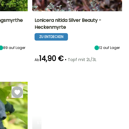
ungsmyrthe
Lonicera nitida Silver Beauty -
Heckenmyrte
Standort
Höhe bei Reife
Breite bei Reife
Standort
Sonne,
1 m
1 m
Sonne,
ZU ENTDECKEN
Halbschatten,
Halbschatten
Schatten
89
auf Lager
12
auf Lager
14,90 €
•
Topf mit 2L/3L
Ab
Geeigneter
Winterhärte
Blütezeit
Zeitraum für die
Winterhärte
Bis zu -20,5°C
April für Mai
Pflanzung
Bis zu -23,5°C
Februar für Mai,
September für
November
STRÄUCHER