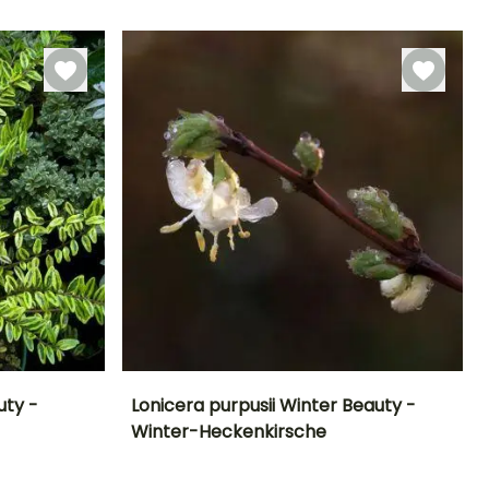
Blütezeit
Zeitraum für die
Winterhärte
Bis zu -20,5°C
April für Mai
Pflanzung
Bis zu -20,5°C
Februar für Mai,
September für
November
uty -
Lonicera purpusii Winter Beauty -
Winter-Heckenkirsche
Standort
Höhe bei Reife
Breite bei Reife
Standort
Sonne,
2 m
2.50 m
Sonne,
Halbschatten
Halbschatten