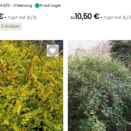
4.8/5 - 4 Meinung
41
auf Lager
€
10,50 €
•
•
Topf mit 2L/3L
Topf mit 2L/3
Ab
Geeigneter
Winterhärte
Geeigneter
Blütezeit
in 3 Größen
Zeitraum für die
Zeitraum für die
Bis zu -20,5°C
April für Mai
Pflanzung
Pflanzung
Februar für Mai,
Februar für Mai,
September für
September für
November
November