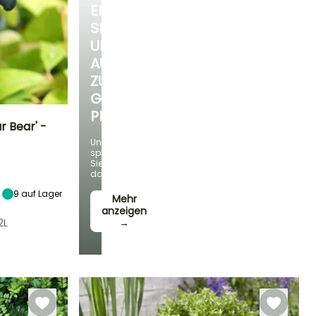
ENTDECKEN
SIE
UNSERE
AUSWAHL
ZU
GÜNSTIGEN
PREISEN
r Bear' -
Und
sparen
Standort
Sie
Sonne,
dabei!
Halbschatten
9
auf Lager
Mehr
anzeigen
2L
→
Winterhärte
Bis zu -34,5°C