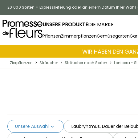
Zum Inhalt springen
20 000 Sorten
Expresslieferung oder an einem Datum Ihrer Wahl
UNSERE PRODUKTE
DIE MARKE
Pflanzen
Zimmerpflanzen
Gemüsegarten
Gar
WIR HABEN DEN GANZ
Zierpflanzen
>
Sträucher
>
Sträucher nach Sorten
>
Lonicera - S
Unsere Auswahl
Laubryhtmus, Dauer der Belau