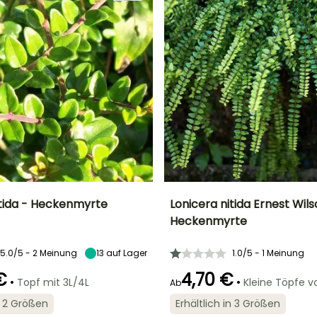
itida - Heckenmyrte
Lonicera nitida Ernest Wils
Heckenmyrte
Breite bei Reife
Standort
Höhe bei Reife
Breite bei Reife
2 m
Sonne,
1.50 m
1.20 m
5.0/5 - 2 Meinung
13
auf Lager
1.0/5 - 1 Meinung
Halbschatten
€
4,70 €
•
•
Topf mit 3L/4L
Kleine Töpfe 
Ab
in 2 Größen
Erhältlich in 3 Größen
Geeigneter
Winterhärte