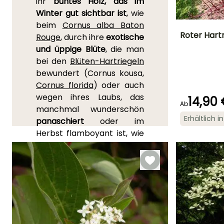
ihr
buntes Holz, das im
Winter gut sichtbar ist
, wie
beim
Cornus alba Baton
Roter Hart
Rouge
, durch ihre
exotische
und üppige Blüte
, die man
Höhe bei Reife
bei den
Blüten-Hartriegeln
2 m
bewundert (Cornus kousa,
Cornus florida
) oder auch
wegen ihres Laubs, das
14,90
Ab
manchmal wunderschön
Blütezeit
Erhältlich 
Mai für Juni
panaschiert
oder im
Herbst flamboyant ist, wie
die glänzenden Farben des
roten Hartriegels. Die
Früchte
(Hartriegelfrüchte) einiger
Arten sind essbar und
können für Marmeladen,
Gelees oder Sirup