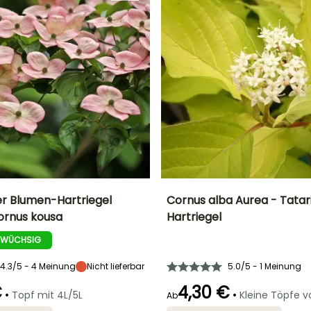
r Blumen-Hartriegel
Cornus alba Aurea - Tatar
ornus kousa
Hartriegel
Breite bei Reife
Standort
Höhe bei Reife
Breite bei Reife
2.50 m
Sonne,
2 m
2 m
 WÜCHSIG
Halbschatten
4.3/5 - 4 Meinung
Nicht lieferbar
5.0/5 - 1 Meinung
€
4,30 €
•
•
Topf mit 4L/5L
Kleine Töpfe 
Ab
Geeigneter
Winterhärte
Geeigneter