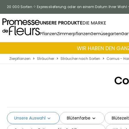
Zum Inhalt springen
20 000 Sorten
Expresslieferung oder an einem Datum Ihrer Wahl
UNSERE PRODUKTE
DIE MARKE
Pflanzen
Zimmerpflanzen
Gemüsegarten
Gar
WIR HABEN DEN GANZ
Zierpflanzen
>
Sträucher
>
Sträucher nach Sorten
>
Cornus - Har
Co
Unsere Auswahl
Blütenfarbe
Blütezeit