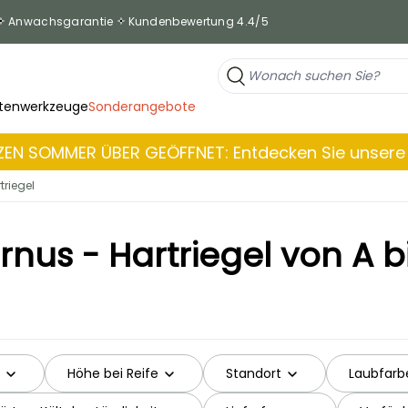
Anwachsgarantie
Kundenbewertung 4.4/5
tenwerkzeuge
Sonderangebote
EN SOMMER ÜBER GEÖFFNET: Entdecken Sie unsere 
triegel
rnus - Hartriegel von A bi
Höhe bei Reife
Standort
Laubfarb