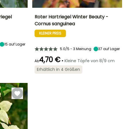
iegel
Roter Hartriegel Winter Beauty -
Cornus sanguinea
Standort
Höhe bei Reife
Breite bei Reife
Standort
Sonne,
2.50 m
1.20 m
Sonne
KLEINER PREIS
Halbschatten
15
auf Lager
5.0/5 - 3 Meinung
37
auf Lager
4,70 €
Geeigneter
Winterhärte
Blütezeit
•
Kleine Töpfe von 8/9 cm
Ab
Zeitraum für die
Winterhärte
Bis zu -34,5°C
Mai für Juni
Pflanzung
Bis zu -23,5°C
Erhältlich in 4 Größen
Februar für April,
September für
November