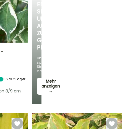
ENTDECKEN
SIE
UNSERE
AUSWAHL
ZU
GÜNSTIGEN
PREISEN
 -
Und
sparen
Standort
Sie
Sonne,
dabei!
Halbschatten
116
auf Lager
Mehr
anzeigen
von 8/9 cm
→
Winterhärte
Bis zu -34,5°C