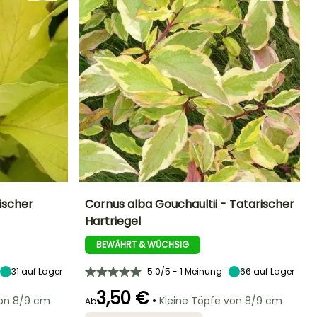
ischer
Cornus alba Gouchaultii - Tatarischer
Hartriegel
Standort
Höhe bei Reife
Breite bei Reife
Standort
Sonne,
2 m
1.70 m
Sonne,
BEWÄHRT & WÜCHSIG
Halbschatten
Halbschatten
31
auf Lager
5.0/5 - 1 Meinung
66
auf Lager
3,50 €
•
von 8/9 cm
Kleine Töpfe von 8/9 cm
Ab
Winterhärte
Geeigneter
Winterhärte