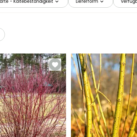
ärte - Kältebeständigkeit
Lieferform
Verfügb