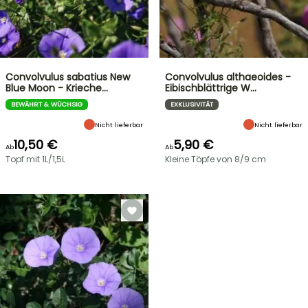
Convolvulus sabatius New
Convolvulus althaeoides -
Blue Moon - Krieche…
Eibischblättrige W…
BEWÄHRT & WÜCHSIG
EXKLUSIVITÄT
Nicht lieferbar
Nicht lieferbar
10,50 €
5,90 €
Ab
Ab
Topf mit 1L/1,5L
Kleine Töpfe von 8/9 cm