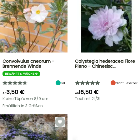
Convolvulus cneorum -
Calystegia hederacea Flore
Brennende Winde
Pleno - Chinesisc…
BEWÄHRT & WÜCHSIG
68
Nicht lieferbar
3,50 €
16,50 €
Ab
Ab
Kleine Töpfe von 8/9 cm
Topf mit 2L/3L
Erhältlich in 3 Größen
STRÄUCHER