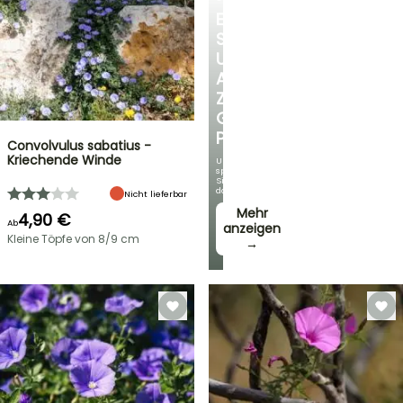
ENTDECKEN
SIE
UNSERE
AUSWAHL
ZU
GÜNSTIGEN
PREISEN
Convolvulus sabatius -
Kriechende Winde
Und
sparen
Sie
dabei!
Nicht lieferbar
Mehr
4,90 €
Ab
anzeigen
Kleine Töpfe von 8/9 cm
→