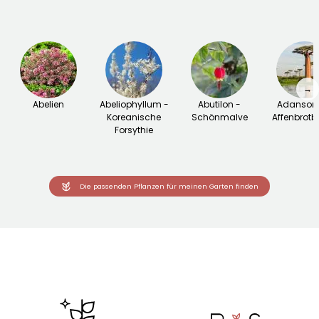
→
Abelien
Abeliophyllum -
Abutilon -
Adansoni
Koreanische
Schönmalve
Affenbrot
Forsythie
Die passenden Pflanzen für meinen Garten finden