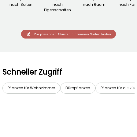
nach Sorten
nach
nach Raum
nach Fami
Eigenschaften
Die passenden Pflanzen für meinen Garten finden
Schneller Zugriff
Pflanzen für Wohnzimmer
Büropflanzen
Pflanzen für die kü
→