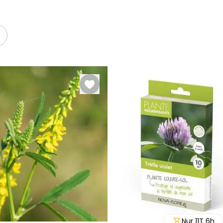
Nur
11
T
6
h