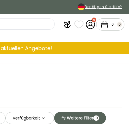
Benötigen Sie Hilfe?
Plantfit
Meine Favoritenlisten
Mein Konto
Warenkorb
0
0
aktuellen Angebote!
Verfügbarkeit
Weitere Filter
10