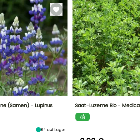
ne (Samen) - Lupinus
Saat-Luzerne Bio - Medica
Höhe bei Reife
Standort
Schwierigkeitsgrad
Höhe bei Reife
40 cm
Sonne
Anfänger
60 cm
li
64
auf Lager