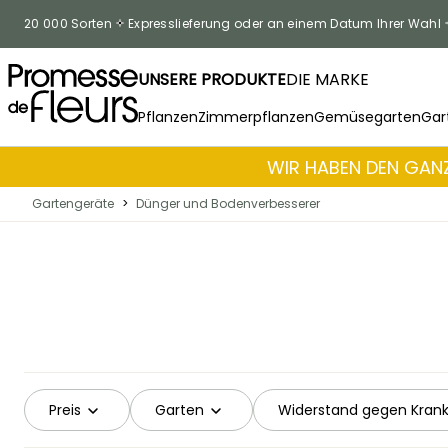
Zum Inhalt springen
20 000 Sorten
Expresslieferung oder an einem Datum Ihrer Wahl
UNSERE PRODUKTE
DIE MARKE
Pflanzen
Zimmerpflanzen
Gemüsegarten
Gar
WIR HABEN DEN GANZ
Gartengeräte
>
Dünger und Bodenverbesserer
Preis
Garten
Widerstand gegen Krank