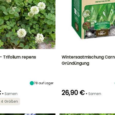
- Trifolium repens
Wintersaatmischung Carn
Gründüngung
ad
Höhe bei Reife
Zeitraum der
Schwierigkeitsgrad
Höhe bei Reife
Aussaat
10 cm
Anfänger
50 cm
März für Juni
78
auf Lager
€
26,90 €
•
•
Samen
Samen
Art der Aussaat
in 4 Größen
Aussaat ohne
Keimzeit
Art der Aussaat
Schutz
14 Tagen
Aussaat ohne
Schutz