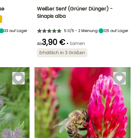
se
Weißer Senf (Grüner Dünger) -
Sinapis alba
Zeitraum der
Schwierigkeitsgrad
Höhe bei Reife
Zeitraum der
Aussaat
Aussaat
Anfänger
50 cm
ärz für August
33
auf Lager
5.0/5 - 2 Meinung
125
April für
auf Lager
September
3,90 €
•
Samen
Ab
Erhältlich in 3 Größen
Keimzeit
Art der Aussaat
Zeitraum der Ernte
8 Tagen
Aussaat ohne
Schutz
September für
Oktober