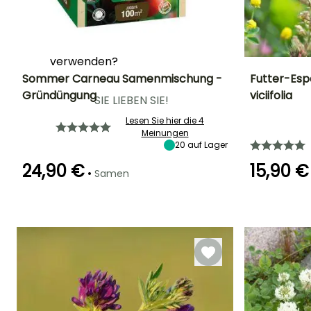
Gründüngungspflanzen:
Gründüngungspflanzen:
Welche wählen und wie sie
verwenden?
Sommer Carneau Samenmischung -
Futter-Esp
Gründüngung
viciifolia
SIE LIEBEN SIE!
Schwierigkeitsgrad
Zeitraum der
Keimzeit
Schwierigkeitsgr
Aussaat
Anfänger
14 Tagen
Anfänger
Lesen Sie hier die 4
März für Mai
Meinungen
20
auf Lager
24,90 €
15,90 €
•
Samen
Art der Aussaat
Keimzeit
Aussaat ohne
14 Tagen
Schutz