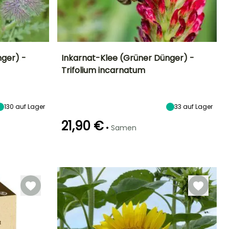
ger) -
Inkarnat-Klee (Grüner Dünger) -
Trifolium incarnatum
Zeitraum der
Schwierigkeitsgrad
Höhe bei Reife
Zeitraum der
Aussaat
Aussaat
Anfänger
20 cm
März für
März, Juni für
September
August
130
auf Lager
33
auf Lager
21,90 €
•
Samen
eitraum der Ernte
Keimzeit
Art der Aussaat
14 Tagen
Aussaat ohne
Schutz
Mai für
November