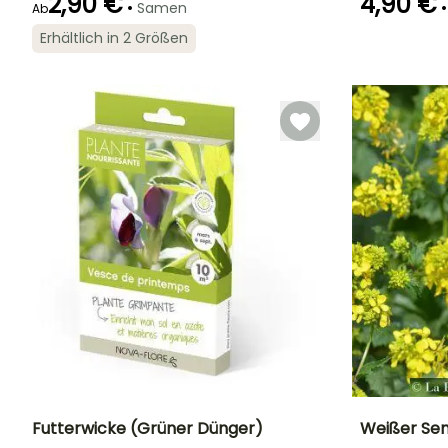
2,90 €
4,90 €
•
•
Samen
Ab
Erhältlich in 2 Größen
Keimzeit
Art der Aussaat
Zeitraum der Ernte
Keimzeit
14 Tagen
Aussaat ohne
20 Tagen
Schutz
Juni für August
Futterwicke (Grüner Dünger)
Weißer Senf