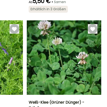
5,50 €
•
Samen
Ab
Erhältlich in 3 Größen
Keimzeit
Art der Aussaat
eitraum der Ernte
14 Tagen
Aussaat ohne
Schutz
Juni für
September
Weiß-Klee (Grüner Dünger) -