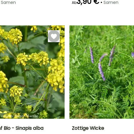
3,90 €
•
Samen
Samen
Ab
Keimzeit
Art der Aussaat
Z
14 Tagen
Aussaat ohne
Schutz
 Bio - Sinapis alba
Zottige Wicke