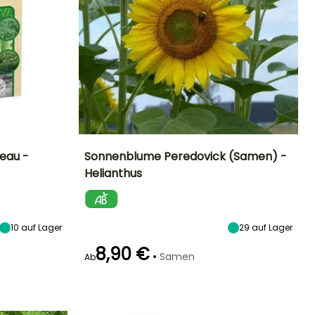
eau -
Sonnenblume Peredovick (Samen) -
Helianthus
Zeitraum der
Höhe bei Reife
Standort
Blütezeit
Aussaat
1.50 m
Sonne
Juli für
März für
September
September
10
auf Lager
29
auf Lager
8,90 €
•
Samen
Ab
Keimzeit
Art der Aussaat
12 Tagen
Aussaat ohne
Schutz