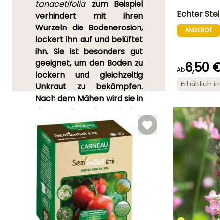
tanacetifolia
zum Beispiel
Echter Stein
verhindert mit ihren
Wurzeln die Bodenerosion,
ANGEBOT
Schwierigkeitsgr
lockert ihn auf und belüftet
Anfänger
ihn. Sie ist besonders gut
geeignet, um den Boden zu
6,50 
Ab
lockern und gleichzeitig
Erhältlich 
Unkraut zu bekämpfen.
Keimzeit
Nach dem Mähen wird sie in
14 Tagen
den Boden eingearbeitet
oder in den Kompost
gegeben, um ihn mit
Stickstoff anzureichern.
Gründüngungspflanzen sind
eine ökologische Lösung,
um die Bedürfnisse des
Bodens zu erfüllen und ihn
zu regenerieren.
Erfahren Sie alles über